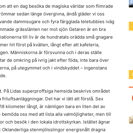
 om att en dag besöka de magiska världar som flimrade
 drömmar sedan länge övergivna, ändå gläder vi oss
n levande dammsugare och fyra färgglada teletubbies iväg
rimmade grässlänten ner mot sjön Getaren är en bra
ationerna till liv är de hundratals orädda små gnagare
er hit först på kvällen, långt efter att kafeteria,
en. Människorna är försvunna och i deras ställe
ar de omkring på ivrig jakt efter föda, inte bara över
ckerna, på utegymmet och i vindskyddet – ingenstans
lde.
ut. På Lidas superproffsiga hemsida beskrivs området
iluftsanläggningar. Det har vi lätt att förstå. Sex
8 kilometer långt, är nämligen bara en liten del av
 bemöda oss med att lista alla valmöjligheter, men till
 och besök i den lokala idrottskyrkan. Istället ägnar
: Oklanderliga stenmjölsslingor energisnålt dragna