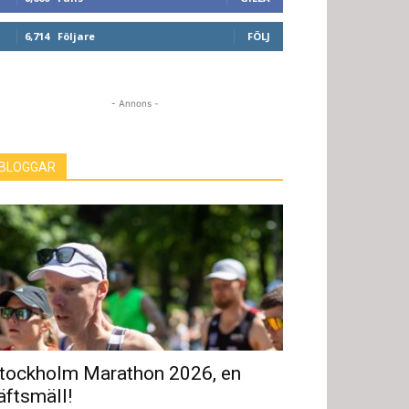
6,714
Följare
FÖLJ
- Annons -
BLOGGAR
tockholm Marathon 2026, en
äftsmäll!