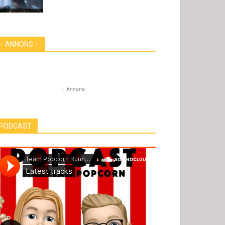
– ANNONS –
- Annons-
PODCAST