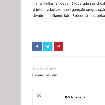
mellan kullarna i det småkuperade sprickda
vi inte mycket av, men i gengäld omges spåre
skvattramdoftande kärr. Spåren är helt enkel
Föregående artikel
Dagens medlem…
BG Nilensjö