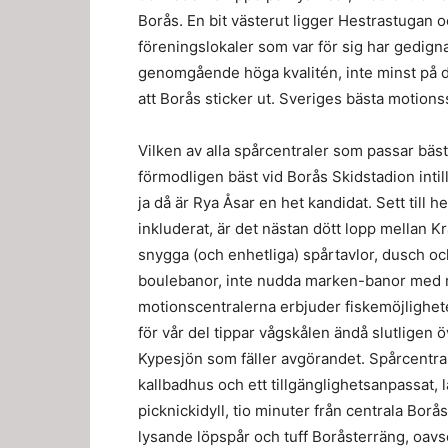
Borås. En bit västerut ligger Hestrastugan o
föreningslokaler som var för sig har gedign
genomgående höga kvalitén, inte minst på d
att Borås sticker ut. Sveriges bästa motions
Vilken av alla spårcentraler som passar bäst 
förmodligen bäst vid Borås Skidstadion inti
ja då är Rya Åsar en het kandidat. Sett till 
inkluderat, är det nästan dött lopp mellan
snygga (och enhetliga) spårtavlor, dusch o
boulebanor, inte nudda marken-banor med me
motionscentralerna erbjuder fiskemöjlighet
för vår del tippar vågskålen ändå slutligen 
Kypesjön som fäller avgörandet. Spårcentra
kallbadhus och ett tillgänglighetsanpassat, 
picknickidyll, tio minuter från centrala Borå
lysande löpspår och tuff Boråsterräng, oavset