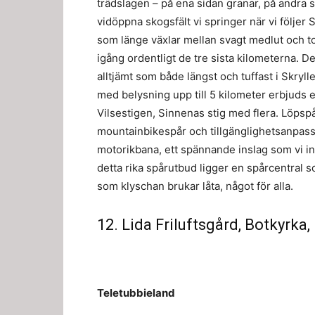
trädslagen – på ena sidan granar, på andra
vidöppna skogsfält vi springer när vi följer
som länge växlar mellan svagt medlut och to
igång ordentligt de tre sista kilometerna. D
alltjämt som både längst och tuffast i Skryl
med belysning upp till 5 kilometer erbjuds e
Vilsestigen, Sinnenas stig med flera. Löps
mountainbikespår och tillgänglighetsanpassa
motorikbana, ett spännande inslag som vi int
detta rika spårutbud ligger en spårcentral 
som klyschan brukar låta, något för alla.
12. Lida Friluftsgård, Botkyrka
Teletubbieland