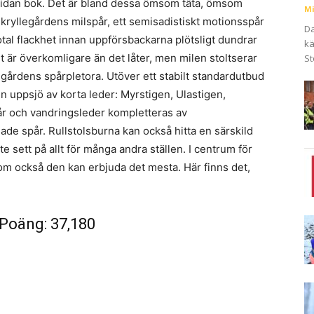
 sidan bok. Det är bland dessa ömsom täta, ömsom
Mi
 Skryllegårdens milspår, ett semisadistiskt motionsspår
Da
tal flackhet innan uppförsbackarna plötsligt dundrar
kä
et är överkomligare än det låter, men milen stoltserar
St
legårdens spårpletora. Utöver ett stabilt standardutbud
n uppsjö av korta leder: Myrstigen, Ulastigen,
pår och vandringsleder kompletteras av
de spår. Rullstolsburna kan också hitta en särskild
e sett på allt för många andra ställen. I centrum för
som också den kan erbjuda det mesta. Här finns det,
, Poäng: 37,180