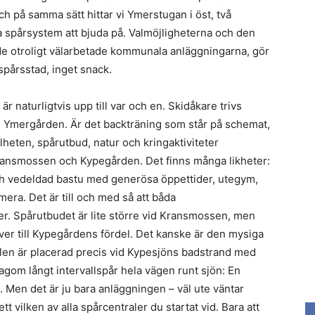
ch på samma sätt hittar vi Ymerstugan i öst, två
a spårsystem att bjuda på. Valmöjligheterna och den
e otroligt välarbetade kommunala anläggningarna, gör
spårsstad, inget snack.
är naturligtvis upp till var och en. Skidåkare trivs
ll Ymergården. Är det backträning som står på schemat,
helheten, spårutbud, natur och kringaktiviteter
 Kransmossen och Kypegården. Det finns många likheter:
ch vedeldad bastu med generösa öppettider, utegym,
ra. Det är till och med så att båda
er. Spårutbudet är lite större vid Kransmossen, men
över till Kypegårdens fördel. Det kanske är den mysiga
len är placerad precis vid Kypesjöns badstrand med
lagom långt intervallspår hela vägen runt sjön: En
s. Men det är ju bara anläggningen – väl ute väntar
t vilken av alla spårcentraler du startat vid. Bara att