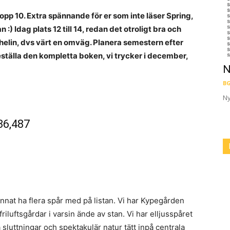
topp 10. Extra spännande för er som inte läser Spring,
:) Idag plats 12 till 14, redan det otroligt bra och
chelin, dvs värt en omväg. Planera semestern efter
eställa den kompletta boken, vi trycker i december,
N
BG
Ny
36,487
nat ha flera spår med på listan. Vi har Kypegården
uftsgårdar i varsin ände av stan. Vi har elljusspåret
luttningar och spektakulär natur tätt inpå centrala