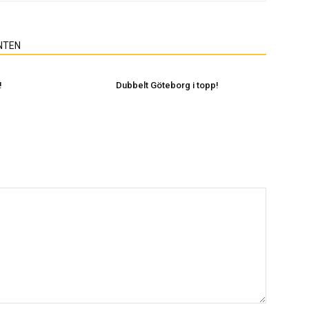
NTEN
!
Dubbelt Göteborg i topp!