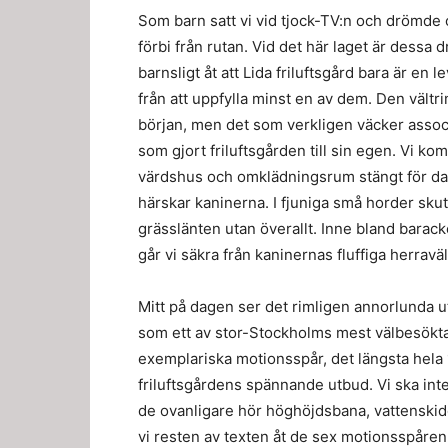
Som barn satt vi vid tjock-TV:n och drömde
förbi från rutan. Vid det här laget är dessa
barnsligt åt att Lida friluftsgård bara är e
från att uppfylla minst en av dem. Den vält
början, men det som verkligen väcker associ
som gjort friluftsgården till sin egen. Vi komm
värdshus och omklädningsrum stängt för dag
härskar kaninerna. I fjuniga små horder skutt
grässlänten utan överallt. Inne bland bara
går vi säkra från kaninernas fluffiga herravä
Mitt på dagen ser det rimligen annorlunda 
som ett av stor-Stockholms mest välbesökta fr
exemplariska motionsspår, det längsta hela 1
friluftsgårdens spännande utbud. Vi ska inte
de ovanligare hör höghöjdsbana, vattenskidor
vi resten av texten åt de sex motionsspåren