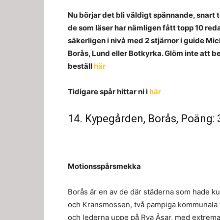
Nu börjar det bli väldigt spännande, snart 
de som läser har nämligen fått topp 10 redan 
säkerligen i nivå med 2 stjärnor i guide Mi
Borås, Lund eller Botkyrka. Glöm inte att b
beställ
här
Tidigare spår hittar ni i
här
14. Kypegården, Borås, Poäng: 
Motionsspårsmekka
Borås är en av de där städerna som hade kun
och Kransmossen, två pampiga kommunala fril
och lederna uppe på Rya Åsar, med extrema s