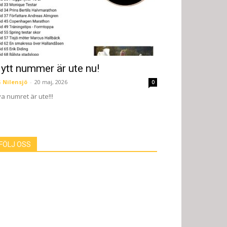
ytt nummer är ute nu!
 Nilensjö
-
20 maj, 2026
0
a numret är ute!!!
FÖLJ OSS