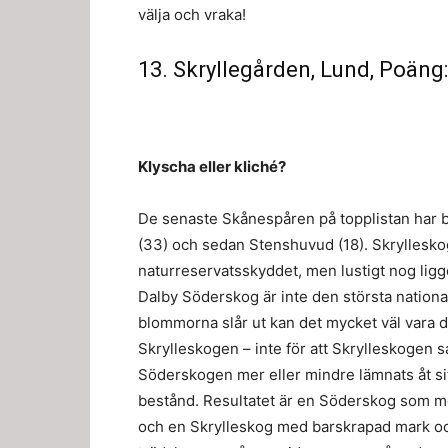
välja och vraka!
13. Skryllegården, Lund, Poäng:
Klyscha eller kliché?
De senaste Skånespåren på topplistan har bå
(33) och sedan Stenshuvud (18). Skrylleskog
naturreservatsskyddet, men lustigt nog ligg
Dalby Söderskog är inte den största nationa
blommorna slår ut kan det mycket väl vara d
Skrylleskogen – inte för att Skrylleskogen s
Söderskogen mer eller mindre lämnats åt sit
bestånd. Resultatet är en Söderskog som mest
och en Skrylleskog med barskrapad mark och