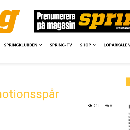
SPRINGKLUBBEN
SPRING-TV
SHOP
LÖPARKALE
motionsspår
941
0