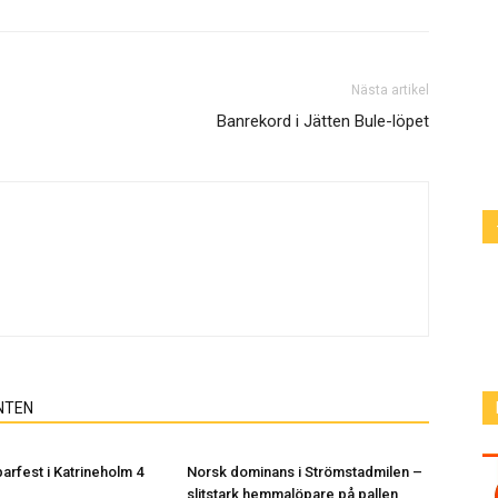
Nästa artikel
Banrekord i Jätten Bule-löpet
NTEN
arfest i Katrineholm 4
Norsk dominans i Strömstadmilen –
slitstark hemmalöpare på pallen