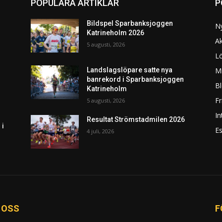
POPULÄRA ARTIKLAR
P
Bildspel Sparbanksjoggen
N
Katrineholm 2026
Ak
5 augusti, 2026
L
Mi
Landslagslöpare satte nya
banrekord i Sparbanksjoggen
Bl
Katrineholm
F
5 augusti, 2026
In
Resultat Strömstadmilen 2026
 i
Es
4 juli, 2026
 OSS
F