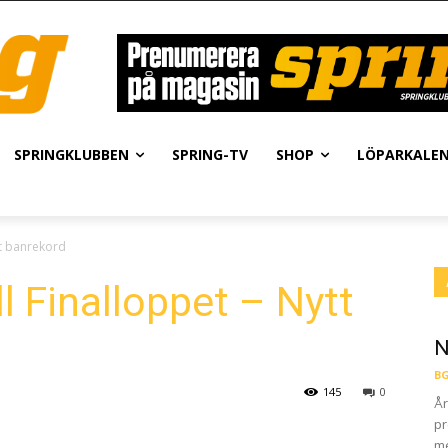
SPRINGKLUBBEN
SPRING-TV
SHOP
LÖPARKALE
tt banrekord
l Finalloppet – Nytt
N
BG
145
0
År
pr
me