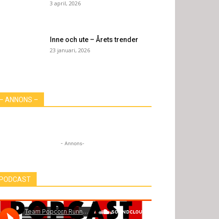
3 april, 2026
Inne och ute – Årets trender
23 januari, 2026
– ANNONS –
- Annons-
PODCAST