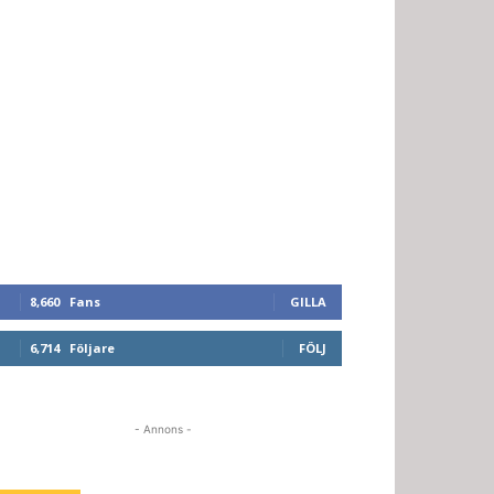
8,660
Fans
GILLA
6,714
Följare
FÖLJ
- Annons -