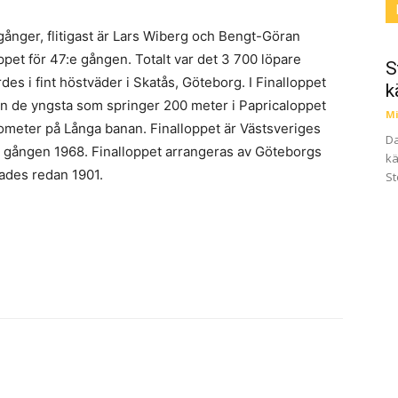
 gånger, flitigast är Lars Wiberg och Bengt-Göran
pet för 47:e gången. Totalt var det 3 700 löpare
S
des i fint höstväder i Skatås, Göteborg. I Finalloppet
k
från de yngsta som springer 200 meter i Papricaloppet
Mi
ilometer på Långa banan. Finalloppet är Västsveriges
Da
a gången 1968. Finalloppet arrangeras av Göteborgs
kä
dades redan 1901.
St