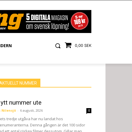
NDERN
0,00 SEK
AKTUELLT NUMMER
ytt nummer ute
 Nilensjö
-
6 augusti, 2026
0
ets tredje utgåva har nu landat hos
enumeranterna. Denna gången är det 100 sidor
d ett antal rörliga filmer dessutom. Gillar man