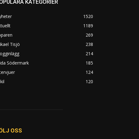
OPULÄRA KATEGORIER
yheter
1520
tuellt
1189
öparen
269
kael Tisjö
238
ogginlägg
214
rida Södermark
185
tervjuer
124
kil
120
ÖLJ OSS