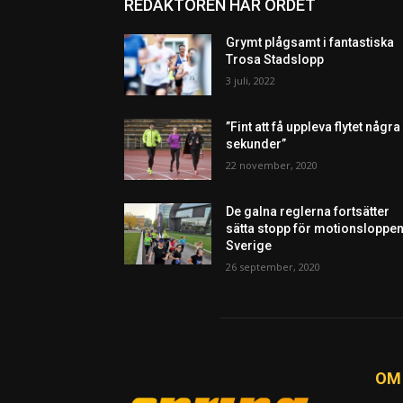
REDAKTÖREN HAR ORDET
Grymt plågsamt i fantastiska
Trosa Stadslopp
3 juli, 2022
”Fint att få uppleva flytet några
sekunder”
22 november, 2020
De galna reglerna fortsätter
sätta stopp för motionsloppen
Sverige
26 september, 2020
OM