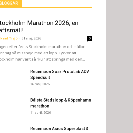
BLOGGAR
tockholm Marathon 2026, en
äftsmäll!
kael Tisjö
-
31 maj, 2026
0
gen efter årets Stockholm marathon och sällan
nt mig så missnöjd med ett lopp. Tycker att
ockholm har varit så ”kul” att springa med den...
Recension Soar ProtoLab ADV
Speedsuit
16 maj, 2026
Bålsta Stadslopp & Köpenhamn
marathon
11 april, 2026
Recension Asics Superblast 3