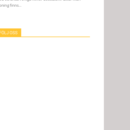
pning finns...
FÖLJ OSS