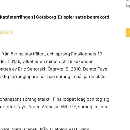
lö
 Skatåsterrängen i Göteborg. Etiopier satte banrekord.
t från övriga startfältet, och sprang Finalloppets 19
er 1.01,16, vilket är en minut och 16 sekunder
attes av Eric Senorski, Örgryte IS, 2010. Damte Taye
uktig terränglöpare när han sprang in på fjärde plats i
ohansson) sprang starkt i Finalloppet idag och tog sig
der efter Taye. Yared Admasu, Hälle IF, sprang in som
are, Sara Svensk, från Triathlon Väst, vann