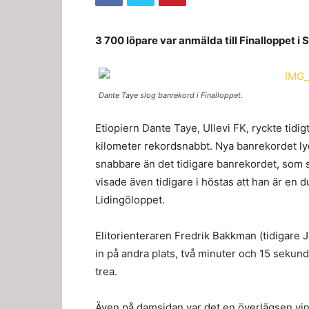
3 700 löpare var anmälda till Finalloppet i
Dante Taye slog banrekord i Finalloppet.
Etiopiern Dante Taye, Ullevi FK, ryckte tidig
kilometer rekordsnabbt. Nya banrekordet lyd
snabbare än det tidigare banrekordet, som s
visade även tidigare i höstas att han är en d
Lidingöloppet.
Elitorienteraren Fredrik Bakkman (tidigare J
in på andra plats, två minuter och 15 sekun
trea.
Även på damsidan var det en överlägsen vinn