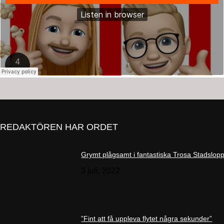
REDAKTÖREN HAR ORDET
Grymt plågsamt i fantastiska Trosa Stadslop
3 juli, 2022
”Fint att få uppleva flytet några sekunder”