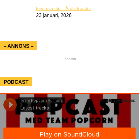
Inne och ute – Årets trender
23 januari, 2026
– ANNONS –
- Annons-
PODCAST