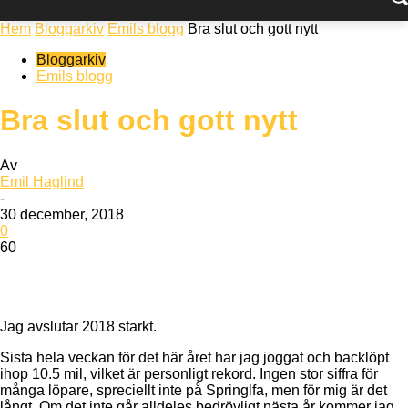
Hem
Bloggarkiv
Emils blogg
Bra slut och gott nytt
Bloggarkiv
Emils blogg
Bra slut och gott nytt
Av
Emil Haglind
-
30 december, 2018
0
60
Jag avslutar 2018 starkt.
Sista hela veckan för det här året har jag joggat och backlöpt
ihop 10.5 mil, vilket är personligt rekord. Ingen stor siffra för
många löpare, spreciellt inte på Springlfa, men för mig är det
långt. Om det inte går alldeles bedrövligt nästa år kommer jag