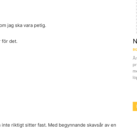
om jag ska vara petig.
N
 för det.
BG
År
pr
me
lö
inte riktigt sitter fast. Med begynnande skavsår av en