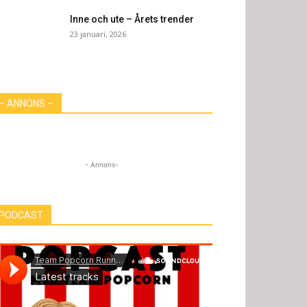
Inne och ute – Årets trender
23 januari, 2026
– ANNONS –
- Annons-
PODCAST