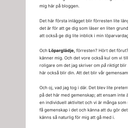
mig här på bloggen.
Det här första inlägget blir förresten lite l
det är för att ge dig som läser en liten grun
att också ge dig lite inblick i min löparvarda
Och
Löparglädje,
förresten? Hört det förut?
känner mig. Och det vore också kul om vi ti
roligare om det jag skriver om
på riktigt
blir
här också blir din. Att det blir vår gemensa
Och oj, vad jag tog i där. Det blev lite prete
på det här med gemenskap; att ensam inte ä
en individuell aktivitet och vi är många som 
få gemenskap i det och känna att du gör de
känns så naturlig för mig att gå med i.