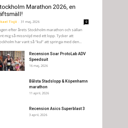
tockholm Marathon 2026, en
äftsmäll!
kael Tisjö
-
31 maj, 2026
0
gen efter årets Stockholm marathon och sällan
nt mig så missnöjd med ett lopp. Tycker att
ockholm har varit så ”kul” att springa med den...
Recension Soar ProtoLab ADV
Speedsuit
16 maj, 2026
Bålsta Stadslopp & Köpenhamn
marathon
11 april, 2026
Recension Asics Superblast 3
3 april, 2026