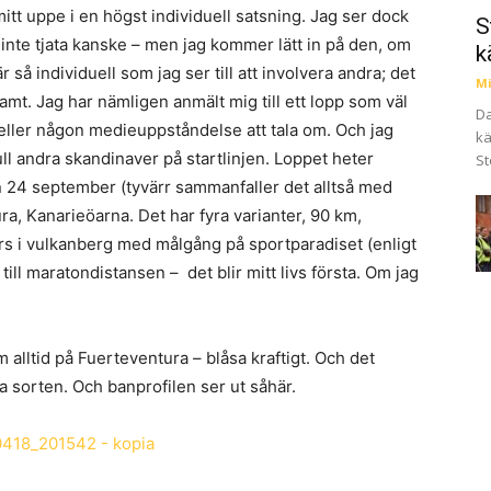
mitt uppe i en högst individuell satsning. Jag ser dock
S
ä, inte tjata kanske – men jag kommer lätt in på den, om
k
r så individuell som jag ser till att involvera andra; det
Mi
mt. Jag har nämligen anmält mig till ett lopp som väl
Da
 eller någon medieuppståndelse att tala om. Och jag
kä
full andra skandinaver på startlinjen. Loppet heter
St
 24 september (tyvärr sammanfaller det alltså med
a, Kanarieöarna. Det har fyra varianter, 90 km,
s i vulkanberg med målgång på sportparadiset (enligt
 till maratondistansen – det blir mitt livs första. Om jag
lltid på Fuerteventura – blåsa kraftigt. Och det
a sorten. Och banprofilen ser ut såhär.