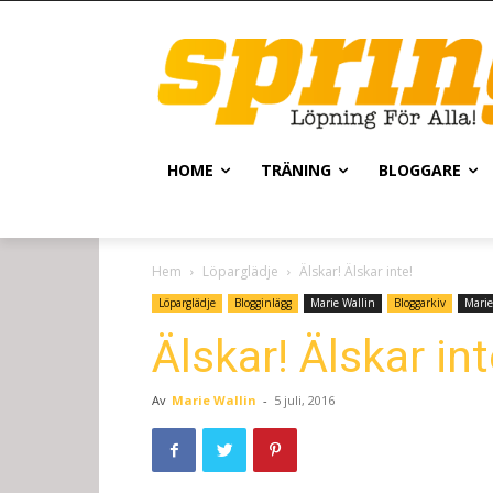
HOME
TRÄNING
BLOGGARE
Hem
Löparglädje
Älskar! Älskar inte!
Löparglädje
Blogginlägg
Marie Wallin
Bloggarkiv
Marie
Älskar! Älskar int
Av
Marie Wallin
-
5 juli, 2016