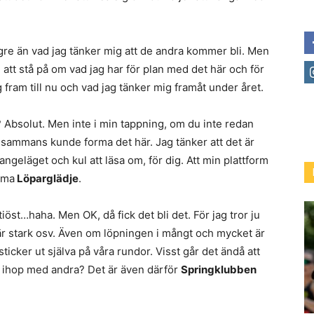
ängre än vad jag tänker mig att de andra kommer bli. Men
d att stå på om vad jag har för plan med det här och för
g fram till nu och vad jag tänker mig framåt under året.
 Absolut. Men inte i min tappning, om du inte redan
llsammans kunde forma det här. Jag tänker att det är
 angeläget och kul att läsa om, för dig. Att min plattform
mma
Löparglädje
.
ntiöst…haha. Men OK, då fick det bli det. För jag tror ju
r stark osv. Även om löpningen i mångt och mycket är
sticker ut själva på våra rundor. Visst går det ändå att
t ihop med andra? Det är även därför
Springklubben