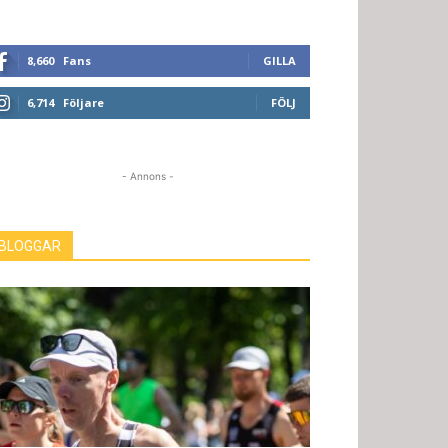
8,660
Fans
GILLA
6,714
Följare
FÖLJ
- Annons -
BLOGGAR