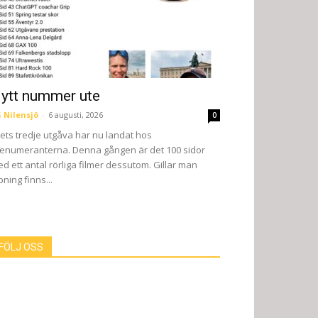
ytt nummer ute
 Nilensjö
-
6 augusti, 2026
0
ets tredje utgåva har nu landat hos
enumeranterna. Denna gången är det 100 sidor
d ett antal rörliga filmer dessutom. Gillar man
pning finns...
FÖLJ OSS