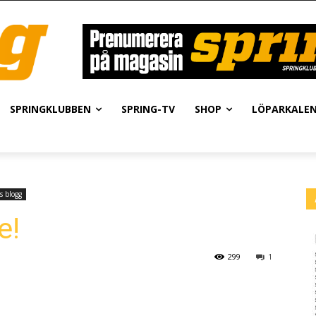
SPRINGKLUBBEN
SPRING-TV
SHOP
LÖPARKALE
s blogg
e!
299
1