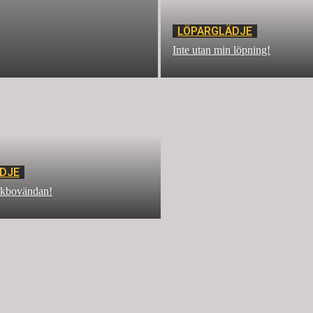
LÖPARGLÄDJE
Inte utan min löpning!
DJE
kbovändan!