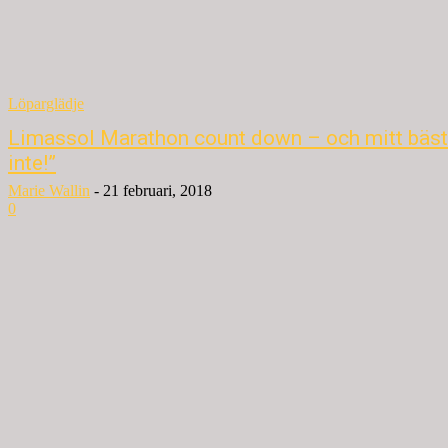
Löparglädje
Limassol Marathon count down – och mitt bästa
inte!”
Marie Wallin
-
21 februari, 2018
0