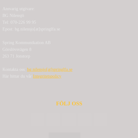
Ansvarig utgivare:
BG Nilensjö
Tel: 070-226 99 95
Epost: bg.nilensjo[at]springlfa.se
Spring Kommunikation AB
Görslövsvägen 8
263 71 Jonstorp
Kontakta oss:
bg.nilensjo[at]springlfa.se
Här hittar du vår
Integritetspolicy
FÖLJ OSS