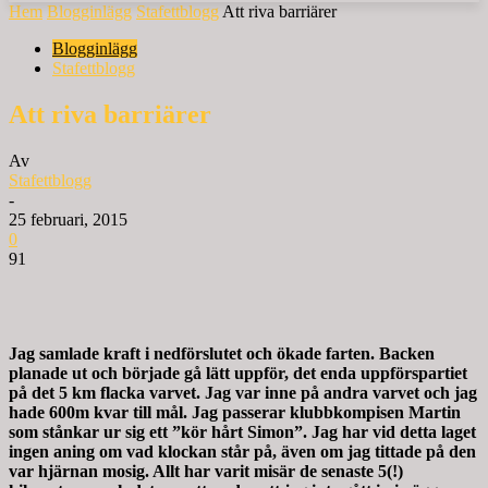
Hem
Blogginlägg
Stafettblogg
Att riva barriärer
Blogginlägg
Stafettblogg
Att riva barriärer
Av
Stafettblogg
-
25 februari, 2015
0
91
Jag samlade kraft i nedförslutet och ökade farten. Backen
planade ut och började gå lätt uppför, det enda uppförspartiet
på det 5 km flacka varvet. Jag var inne på andra varvet och jag
hade 600m kvar till mål. Jag passerar klubbkompisen Martin
som stånkar ur sig ett ”kör hårt Simon”. Jag har vid detta laget
ingen aning om vad klockan står på, även om jag tittade på den
var hjärnan mosig. Allt har varit misär de senaste 5(!)