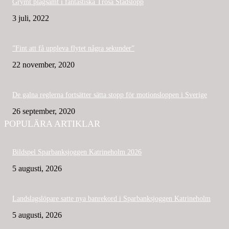
Grymt plågsamt i fantastiska Trosa Stadslopp
3 juli, 2022
”Fint att få uppleva flytet några sekunder”
22 november, 2020
De galna reglerna fortsätter sätta stopp för motionsloppen i Sverige
26 september, 2020
POPULÄRA ARTIKLAR
Bildspel Sparbanksjoggen Katrineholm 2026
5 augusti, 2026
Landslagslöpare satte nya banrekord i Sparbanksjoggen Katrineholm
5 augusti, 2026