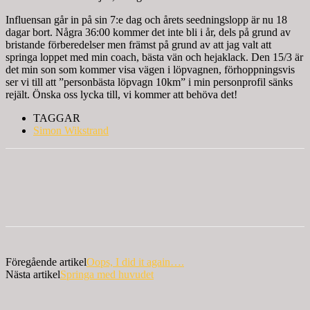
Influensan går in på sin 7:e dag och årets seedningslopp är nu 18
dagar bort. Några 36:00 kommer det inte bli i år, dels på grund av
bristande förberedelser men främst på grund av att jag valt att
springa loppet med min coach, bästa vän och hejaklack. Den 15/3 är
det min son som kommer visa vägen i löpvagnen, förhoppningsvis
ser vi till att ”personbästa löpvagn 10km” i min personprofil sänks
rejält. Önska oss lycka till, vi kommer att behöva det!
TAGGAR
Simon Wikstrand
Föregående artikel
Oops, I did it again….
Nästa artikel
Springa med huvudet