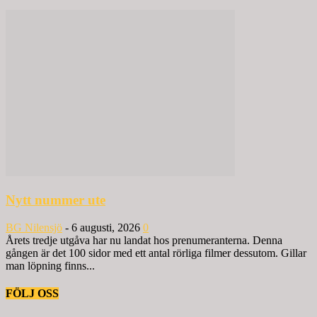
Nytt nummer ute
BG Nilensjö
-
6 augusti, 2026
0
Årets tredje utgåva har nu landat hos prenumeranterna. Denna
gången är det 100 sidor med ett antal rörliga filmer dessutom. Gillar
man löpning finns...
FÖLJ OSS