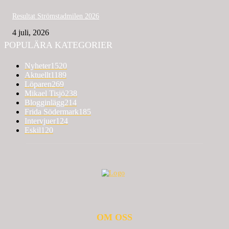
Resultat Strömstadmilen 2026
4 juli, 2026
POPULÄRA KATEGORIER
Nyheter
1520
Aktuellt
1189
Löparen
269
Mikael Tisjö
238
Blogginlägg
214
Frida Södermark
185
Intervjuer
124
Eskil
120
OM OSS