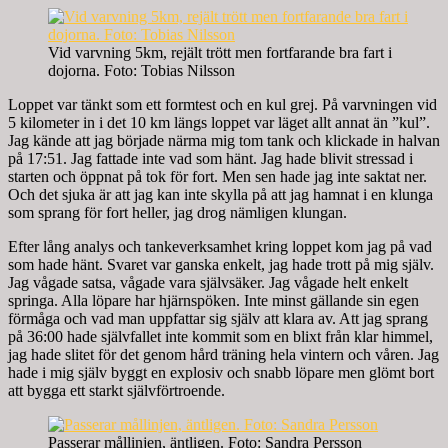
Vid varvning 5km, rejält trött men fortfarande bra fart i
dojorna. Foto: Tobias Nilsson
Loppet var tänkt som ett formtest och en kul grej. På varvningen vid
5 kilometer in i det 10 km längs loppet var läget allt annat än ”kul”.
Jag kände att jag började närma mig tom tank och klickade in halvan
på 17:51. Jag fattade inte vad som hänt. Jag hade blivit stressad i
starten och öppnat på tok för fort. Men sen hade jag inte saktat ner.
Och det sjuka är att jag kan inte skylla på att jag hamnat i en klunga
som sprang för fort heller, jag drog nämligen klungan.
Efter lång analys och tankeverksamhet kring loppet kom jag på vad
som hade hänt. Svaret var ganska enkelt, jag hade trott på mig själv.
Jag vågade satsa, vågade vara självsäker. Jag vågade helt enkelt
springa. Alla löpare har hjärnspöken. Inte minst gällande sin egen
förmåga och vad man uppfattar sig själv att klara av. Att jag sprang
på 36:00 hade självfallet inte kommit som en blixt från klar himmel,
jag hade slitet för det genom hård träning hela vintern och våren. Jag
hade i mig själv byggt en explosiv och snabb löpare men glömt bort
att bygga ett starkt självförtroende.
Passerar mållinjen, äntligen. Foto: Sandra Persson