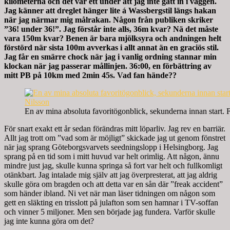
kilometerna och det var ett under att jag inte gått in i väggen.
Jag känner att dreglet hänger lite á Wassbergstil längs hakan
när jag närmar mig målrakan. Någon från publiken skriker
”36! under 36!”. Jag förstår inte alls, 36m kvar? Nä det måste
vara 150m kvar? Benen är bara mjölksyra och andningen helt
förstörd när sista 100m avverkas i allt annat än en graciös stil.
Jag får en smärre chock när jag i vanlig ordning stannar min
klockan när jag passerar mållinjen. 36:00, en förbättring av
mitt PB på 10km med 2min 45s. Vad fan hände??
En av mina absoluta favoritögonblick, sekunderna innan start. 
För snart exakt ett år sedan förändras mitt löparliv. Jag rev en barriär.
Allt jag trott om ”vad som är möjligt” skickade jag ut genom fönstret
när jag sprang Göteborgsvarvets seedningslopp i Helsingborg. Jag
sprang på en tid som i mitt huvud var helt orimlig. Att någon, ännu
mindre just jag, skulle kunna springa så fort var helt och fullkomligt
otänkbart. Jag intalade mig själv att jag överpresterat, att jag aldrig
skulle göra om bragden och att detta var en sån där ”freak accident”
som händer ibland. Ni vet när man läser tidningen om någon som
gett en släkting en trisslott på julafton som sen hamnar i TV-soffan
och vinner 5 miljoner. Men sen började jag fundera. Varför skulle
jag inte kunna göra om det?