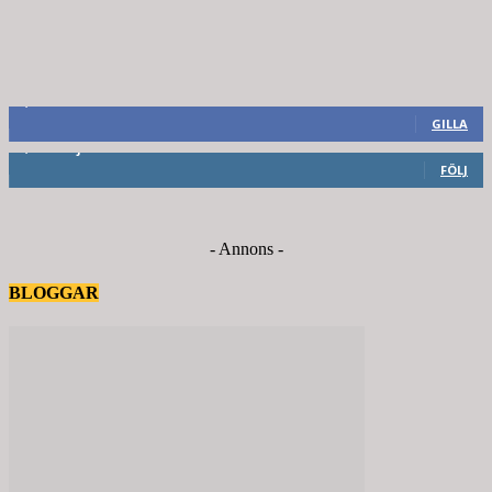
8,660
Fans
GILLA
6,714
Följare
FÖLJ
- Annons -
BLOGGAR