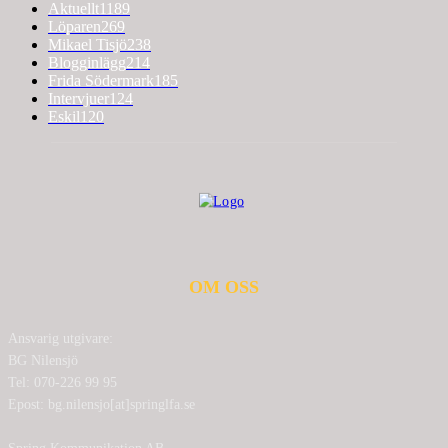
Aktuellt
1189
Löparen
269
Mikael Tisjö
238
Blogginlägg
214
Frida Södermark
185
Intervjuer
124
Eskil
120
OM OSS
Ansvarig utgivare:
BG Nilensjö
Tel: 070-226 99 95
Epost: bg.nilensjo[at]springlfa.se