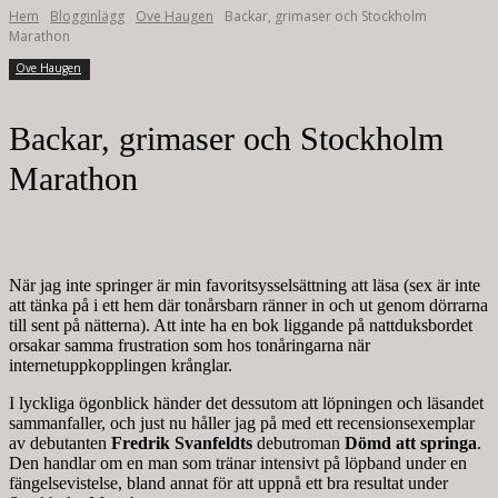
Hem
Blogginlägg
Ove Haugen
Backar, grimaser och Stockholm
Marathon
Ove Haugen
Backar, grimaser och Stockholm
Marathon
När jag inte springer är min favoritsysselsättning att läsa (sex är inte
att tänka på i ett hem där tonårsbarn ränner in och ut genom dörrarna
till sent på nätterna). Att inte ha en bok liggande på nattduksbordet
orsakar samma frustration som hos tonåringarna när
internetuppkopplingen krånglar.
I lyckliga ögonblick händer det dessutom att löpningen och läsandet
sammanfaller, och just nu håller jag på med ett recensionsexemplar
av debutanten
Fredrik Svanfeldts
debutroman
Dömd att springa
.
Den handlar om en man som tränar intensivt på löpband under en
fängelsevistelse, bland annat för att uppnå ett bra resultat under