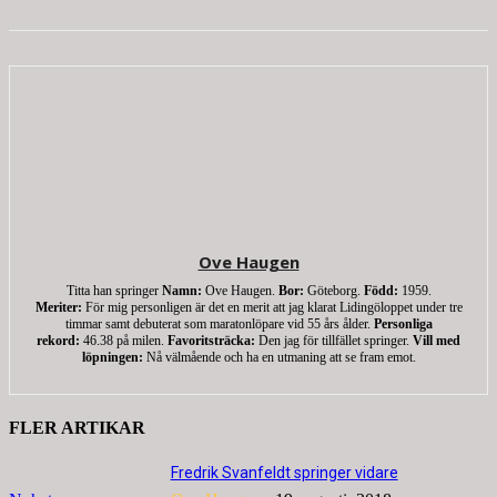
Ove Haugen
Titta han springer
Namn:
Ove Haugen.
Bor:
Göteborg.
Född:
1959.
Meriter:
För mig personligen är det en merit att jag klarat Lidingöloppet under tre
timmar samt debuterat som maratonlöpare vid 55 års ålder.
Personliga
rekord:
46.38 på milen.
Favoritsträcka:
Den jag för tillfället springer.
Vill med
löpningen:
Nå välmående och ha en utmaning att se fram emot.
FLER ARTIKAR
Fredrik Svanfeldt springer vidare