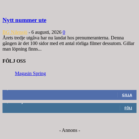
Nytt nummer ute
BG Nilensjö
-
6 augusti, 2026
0
Årets tredje utgåva har nu landat hos prenumeranterna. Denna
gången är det 100 sidor med ett antal rörliga filmer dessutom. Gillar
man löpning finns...
FÖLJ OSS
Magasin Spring
8,660
Fans
GILLA
6,714
Följare
FÖLJ
- Annons -