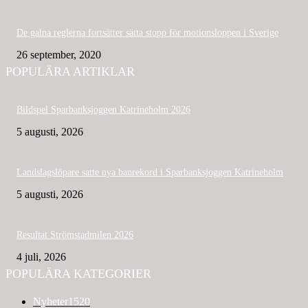
De galna reglerna fortsätter sätta stopp för motionsloppen i Sverige
26 september, 2020
POPULÄRA ARTIKLAR
Bildspel Sparbanksjoggen Katrineholm 2026
5 augusti, 2026
Landslagslöpare satte nya banrekord i Sparbanksjoggen Katrineholm
5 augusti, 2026
Resultat Strömstadmilen 2026
4 juli, 2026
POPULÄRA KATEGORIER
Nyheter
1520