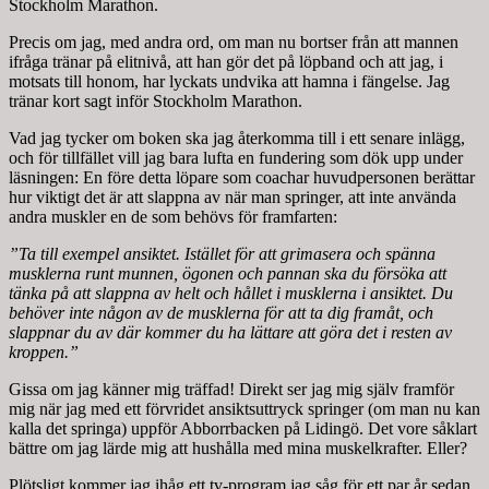
Stockholm Marathon.
Precis om jag, med andra ord, om man nu bortser från att mannen
ifråga tränar på elitnivå, att han gör det på löpband och att jag, i
motsats till honom, har lyckats undvika att hamna i fängelse. Jag
tränar kort sagt inför Stockholm Marathon.
Vad jag tycker om boken ska jag återkomma till i ett senare inlägg,
och för tillfället vill jag bara lufta en fundering som dök upp under
läsningen: En före detta löpare som coachar huvudpersonen berättar
hur viktigt det är att slappna av när man springer, att inte använda
andra muskler en de som behövs för framfarten:
”Ta till exempel ansiktet. Istället för att grimasera och spänna
musklerna runt munnen, ögonen och pannan ska du försöka att
tänka på att slappna av helt och hållet i musklerna i ansiktet. Du
behöver inte någon av de musklerna för att ta dig framåt, och
slappnar du av där kommer du ha lättare att göra det i resten av
kroppen.”
Gissa om jag känner mig träffad! Direkt ser jag mig själv framför
mig när jag med ett förvridet ansiktsuttryck springer (om man nu kan
kalla det springa) uppför Abborrbacken på Lidingö. Det vore såklart
bättre om jag lärde mig att hushålla med mina muskelkrafter. Eller?
Plötsligt kommer jag ihåg ett tv-program jag såg för ett par år sedan,