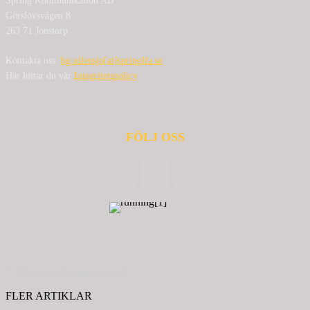
Spring Kommunikation AB
Görslövsvägen 8
263 71 Jonstorp
Kontakta oss:
bg.nilensjo[at]springlfa.se
Här hittar du vår
Integritetspolicy
FÖLJ OSS
© 2026 - Spring Kommunikation AB
FLER ARTIKLAR