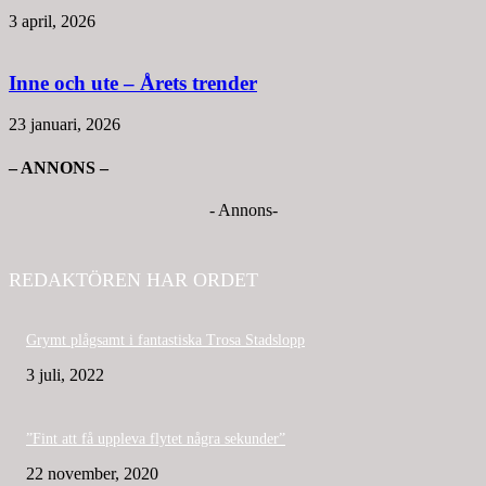
3 april, 2026
Inne och ute – Årets trender
23 januari, 2026
– ANNONS –
- Annons-
REDAKTÖREN HAR ORDET
Grymt plågsamt i fantastiska Trosa Stadslopp
3 juli, 2022
”Fint att få uppleva flytet några sekunder”
22 november, 2020