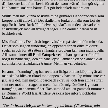
där forskare lade fram bevis för att den som svär när hen gör sig illa
kan hantera smärtan bättre. Det gör helt enkelt mindre ont.
Skulle man inte kunna beskriva mina grimaser i Abborrbacken som
kroppens sätt att svära? Det skulle inte funka om alla som tog sig
upp för backen skrek ”fan helvetes jävlar”, men detta är vad våra
ansiktsuttryck med all tydlighet säger. Och därmed härdar vi ut
backhelvetet.
Missförstå inte. Det här är inget tvärsäkert påstående från min sida.
Det är som sagt en fundering, en öppenhet för att olika faktorer
spelar in och för att sätten att hantera problem kan vara individuella.
Alla som känner till
Emil Zatopek
vet att hans grimaser föreföll
högst besynnerliga, och att hans löpstil lämnade ett och annat kvar
att önska hos rättänkande tränare. Men han var oslagbar.
En annan ”sanning” jag har reviderat ifråga om backlöpning är att
man ska ha blicken riktad mot toppen av backen. Jag minns inte var
jag läste det, men någon löparcoach skrev så, och från att ha stirrat
stint ner mot underlaget en meter framför mig försökte jag, utan
framgång, att anamma rådet. Tacksamt då att i ett gammalt nummer
av Runner´s World läsa
Anders Szakais
tips inför Stockholm
Marathon:
”Det är brant i början av backen upp till bron. (Västerbron, min