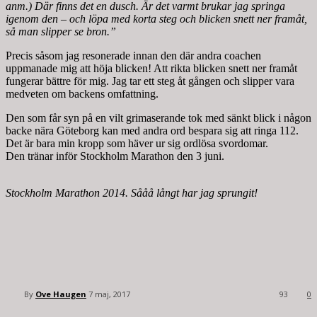
anm.) Där finns det en dusch. Är det varmt brukar jag springa
igenom den – och löpa med korta steg och blicken snett ner framåt,
så man slipper se bron.”
Precis såsom jag resonerade innan den där andra coachen
uppmanade mig att höja blicken! Att rikta blicken snett ner framåt
fungerar bättre för mig. Jag tar ett steg åt gången och slipper vara
medveten om backens omfattning.
Den som får syn på en vilt grimaserande tok med sänkt blick i någon
backe nära Göteborg kan med andra ord bespara sig att ringa 112.
Det är bara min kropp som häver ur sig ordlösa svordomar.
Den tränar inför Stockholm Marathon den 3 juni.
Stockholm Marathon 2014. Sååå
långt har jag sprungit!
By
Ove Haugen
7 maj, 2017
93
0