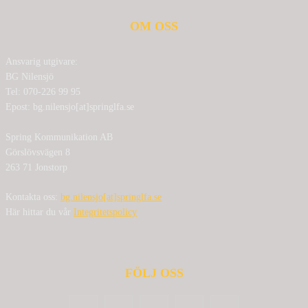
OM OSS
Ansvarig utgivare:
BG Nilensjö
Tel: 070-226 99 95
Epost: bg.nilensjo[at]springlfa.se
Spring Kommunikation AB
Görslövsvägen 8
263 71 Jonstorp
Kontakta oss:
bg.nilensjo[at]springlfa.se
Här hittar du vår
Integritetspolicy
FÖLJ OSS