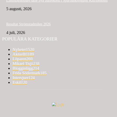
Landslagslöpare satte nya banrekord i Sparbanksjoggen Katrineholm
5 augusti, 2026
Resultat Strömstadmilen 2026
4 juli, 2026
POPULÄRA KATEGORIER
Nyheter
1520
Aktuellt
1189
Löparen
269
Mikael Tisjö
238
Blogginlägg
214
Frida Södermark
185
Intervjuer
124
Eskil
120