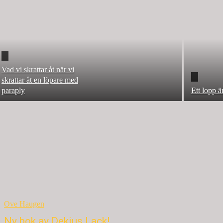
Vad vi skrattar åt när vi
skrattar åt en löpare med
paraply
Ett lopp ä
Ove Haugen
Ny bok av Dekius Lack!