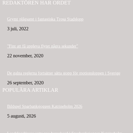
REDAKTÖREN HAR ORDET
Grymt plågsamt i fantastiska Trosa Stadslopp
3 juli, 2022
”Fint att få uppleva flytet några sekunder”
22 november, 2020
De galna reglerna fortsätter sätta stopp för motionsloppen i Sverige
26 september, 2020
POPULÄRA ARTIKLAR
Bildspel Sparbanksjoggen Katrineholm 2026
5 augusti, 2026