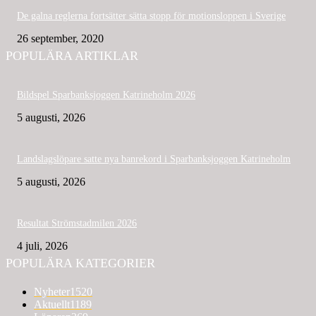
De galna reglerna fortsätter sätta stopp för motionsloppen i Sverige
26 september, 2020
POPULÄRA ARTIKLAR
Bildspel Sparbanksjoggen Katrineholm 2026
5 augusti, 2026
Landslagslöpare satte nya banrekord i Sparbanksjoggen Katrineholm
5 augusti, 2026
Resultat Strömstadmilen 2026
4 juli, 2026
POPULÄRA KATEGORIER
Nyheter
1520
Aktuellt
1189