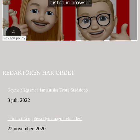
REDAKTÖREN HAR ORDET
Grymt plågsamt i fantastiska Trosa Stadslopp
3 juli, 2022
”Fint att få uppleva flytet några sekunder”
22 november, 2020