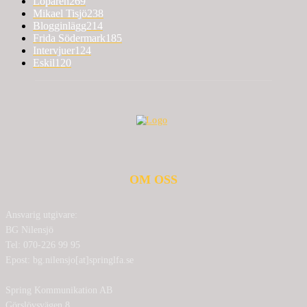
Löparen
269
Mikael Tisjö
238
Blogginlägg
214
Frida Södermark
185
Intervjuer
124
Eskil
120
OM OSS
Ansvarig utgivare:
BG Nilensjö
Tel: 070-226 99 95
Epost: bg.nilensjo[at]springlfa.se
Spring Kommunikation AB
Görslövsvägen 8