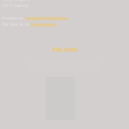
263 71 Jonstorp
Kontakta oss:
bg.nilensjo[at]springlfa.se
Här hittar du vår
Integritetspolicy
FÖLJ OSS