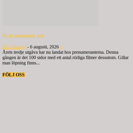
Nytt nummer ute
BG Nilensjö
-
6 augusti, 2026
0
Årets tredje utgåva har nu landat hos prenumeranterna. Denna
gången är det 100 sidor med ett antal rörliga filmer dessutom. Gillar
man löpning finns...
FÖLJ OSS