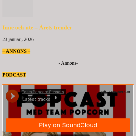
Inne och ute – Årets trender
23 januari, 2026
– ANNONS –
- Annons-
PODCAST