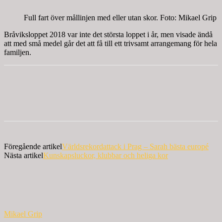
Full fart över mållinjen med eller utan skor. Foto: Mikael Grip
Bråviksloppet 2018 var inte det största loppet i år, men visade ändå
att med små medel går det att få till ett trivsamt arrangemang för hela
familjen.
Föregående artikel
Världsrekordattack i Prag – Sarah bästa europé
Nästa artikel
Kunskapsluckor, klubbar och heliga kor
Mikael Grip