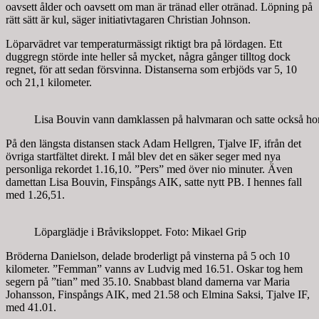
oavsett ålder och oavsett om man är tränad eller otränad. Löpning på
rätt sätt är kul, säger initiativtagaren Christian Johnson.
Löparvädret var temperaturmässigt riktigt bra på lördagen. Ett
duggregn störde inte heller så mycket, några gånger tilltog dock
regnet, för att sedan försvinna. Distanserna som erbjöds var 5, 10
och 21,1 kilometer.
Lisa Bouvin vann damklassen på halvmaran och satte också hon 
På den längsta distansen stack Adam Hellgren, Tjalve IF, ifrån det
övriga startfältet direkt. I mål blev det en säker seger med nya
personliga rekordet 1.16,10. ”Pers” med över nio minuter. Även
damettan Lisa Bouvin, Finspångs AIK, satte nytt PB. I hennes fall
med 1.26,51.
Löparglädje i Bråviksloppet. Foto: Mikael Grip
Bröderna Danielson, delade broderligt på vinsterna på 5 och 10
kilometer. ”Femman” vanns av Ludvig med 16.51. Oskar tog hem
segern på ”tian” med 35.10. Snabbast bland damerna var Maria
Johansson, Finspångs AIK, med 21.58 och Elmina Saksi, Tjalve IF,
med 41.01.