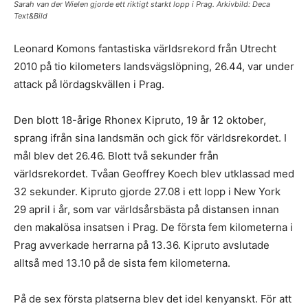
Sarah van der Wielen gjorde ett riktigt starkt lopp i Prag. Arkivbild: Deca
Text&Bild
Leonard Komons fantastiska världsrekord från Utrecht
2010 på tio kilometers landsvägslöpning, 26.44, var under
attack på lördagskvällen i Prag.
Den blott 18-årige Rhonex Kipruto, 19 år 12 oktober,
sprang ifrån sina landsmän och gick för världsrekordet. I
mål blev det 26.46. Blott två sekunder från
världsrekordet. Tvåan Geoffrey Koech blev utklassad med
32 sekunder. Kipruto gjorde 27.08 i ett lopp i New York
29 april i år, som var världsårsbästa på distansen innan
den makalösa insatsen i Prag. De första fem kilometerna i
Prag avverkade herrarna på 13.36. Kipruto avslutade
alltså med 13.10 på de sista fem kilometerna.
På de sex första platserna blev det idel kenyanskt. För att