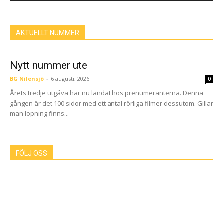
AKTUELLT NUMMER
Nytt nummer ute
BG Nilensjö
-
6 augusti, 2026
0
Årets tredje utgåva har nu landat hos prenumeranterna. Denna
gången är det 100 sidor med ett antal rörliga filmer dessutom. Gillar
man löpning finns...
FÖLJ OSS