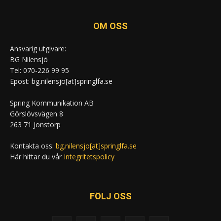
OM OSS
Ansvarig utgivare:
BG Nilensjö
Tel: 070-226 99 95
Epost: bg.nilensjo[at]springlfa.se
Spring Kommunikation AB
Görslövsvägen 8
263 71 Jonstorp
Kontakta oss:
bg.nilensjo[at]springlfa.se
Här hittar du vår
Integritetspolicy
FÖLJ OSS