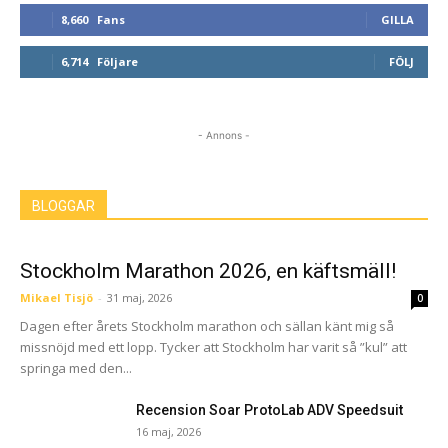
8,660
Fans
GILLA
6,714
Följare
FÖLJ
- Annons -
BLOGGAR
Stockholm Marathon 2026, en käftsmäll!
Mikael Tisjö
-
31 maj, 2026
0
Dagen efter årets Stockholm marathon och sällan känt mig så
missnöjd med ett lopp. Tycker att Stockholm har varit så ”kul” att
springa med den...
Recension Soar ProtoLab ADV Speedsuit
16 maj, 2026