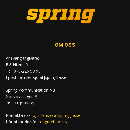
OM OSS
Ansvarig utgivare:
BG Nilensjö
Tel: 070-226 99 95
Epost: bg.nilensjo[at]springlfa.se
Spring Kommunikation AB
Görslövsvägen 8
263 71 Jonstorp
Kontakta oss:
bg.nilensjo[at]springlfa.se
Här hittar du vår
Integritetspolicy