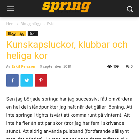
Hem
Blogginlägg
Eskil
Blogginlägg
Eskil
Kunskapsluckor, klubbar och
heliga kor
Av
Eskil Persson
-
9 september, 2018
109
0
Sen jag började springa har jag successivt fått omvärdera
en hel del ståndpunkter jag haft när det gäller löpning. Att
inte springa i tights (svårt att komma runt på vintern). Att
inte ha fler än ett par skor (tror jag har fem i skrivande
stund). Att aldrig använda pulsband (fortfarande sällsynt