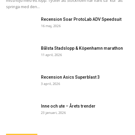
missnöjd med ett lopp. Tycker att Stockholm har varit så ”kul” att
springa med den...
Recension Soar ProtoLab ADV Speedsuit
16 maj, 2026
Bålsta Stadslopp & Köpenhamn marathon
11 april, 2026
Recension Asics Superblast 3
3 april, 2026
Inne och ute – Årets trender
23 januari, 2026