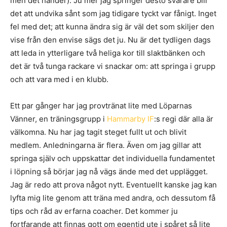
men det händer). Ju mer jag springer desto svårare blir
det att undvika sånt som jag tidigare tyckt var fånigt. Inget
fel med det; att kunna ändra sig är väl det som skiljer den
vise från den envise sägs det ju. Nu är det tydligen dags
att leda in ytterligare två heliga kor till slaktbänken och
det är två tunga rackare vi snackar om: att springa i grupp
och att vara med i en klubb.
Ett par gånger har jag provtränat lite med Löparnas
Vänner, en träningsgrupp i
Hammarby IF
:s regi där alla är
välkomna. Nu har jag tagit steget fullt ut och blivit
medlem. Anledningarna är flera. Även om jag gillar att
springa själv och uppskattar det individuella fundamentet
i löpning så börjar jag nå vägs ände med det upplägget.
Jag är redo att prova något nytt. Eventuellt kanske jag kan
lyfta mig lite genom att träna med andra, och dessutom få
tips och råd av erfarna coacher. Det kommer ju
fortfarande att finnas gott om egentid ute i spåret så lite