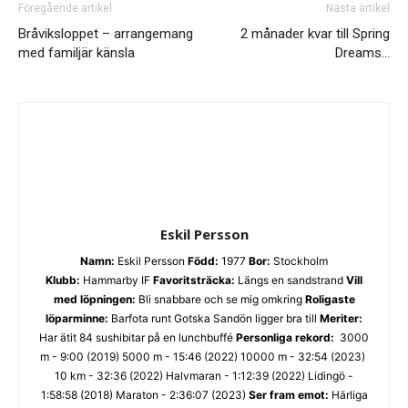
Föregående artikel
Nästa artikel
Bråviksloppet – arrangemang
2 månader kvar till Spring
med familjär känsla
Dreams…
Eskil Persson
Namn:
Eskil Persson
Född:
1977
Bor:
Stockholm
Klubb:
Hammarby IF
Favoritsträcka:
Längs en sandstrand
Vill
med löpningen:
Bli snabbare och se mig omkring
Roligaste
löparminne:
Barfota runt Gotska Sandön ligger bra till
Meriter:
Har ätit 84 sushibitar på en lunchbuffé
Personliga rekord:
3000
m - 9:00 (2019) 5000 m - 15:46 (2022) 10000 m - 32:54 (2023)
10 km - 32:36 (2022) Halvmaran - 1:12:39 (2022) Lidingö -
1:58:58 (2018) Maraton - 2:36:07 (2023)
Ser fram emot:
Härliga