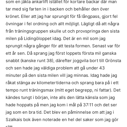
som en jäkla ankarlift istället för kortare backar där man
tar med sig farten in i backen och behåller den över
krönet. Eller att jag har sprungit för få långpass, gjort fel
övningar i fel ordning och allt möjligt. Lägligt då att några
från träningsgruppen skulle ut och provspringa den sista
milen på Lidingöloppet idag. Det är en mil som jag
sprungit några gånger för att testa formen. Senast var för
ett år sen. Då sprang jag först loppets första mil ganska
snabbt (kanske runt 38), därefter joggvila bort till Grönsta
och sen hade jag väldiga problem att gå under 43
minuter på den sista milen vill jag minnas. Idag hade jag
råkat stänga av kilometertiderna och sprang bara på i ett
tempo runt träningsmax (mitt eget begrepp, ni fattar). Det
kändes tungt i början, inte alls den lätta känsla som jag
hade hoppats på men jag kom i mål på 37:11 och det ser
jag som en bra tid. Det blev en påminnelse om att jag i
Szalkais bok även noterade en hel del saker som jag gör
rätt.