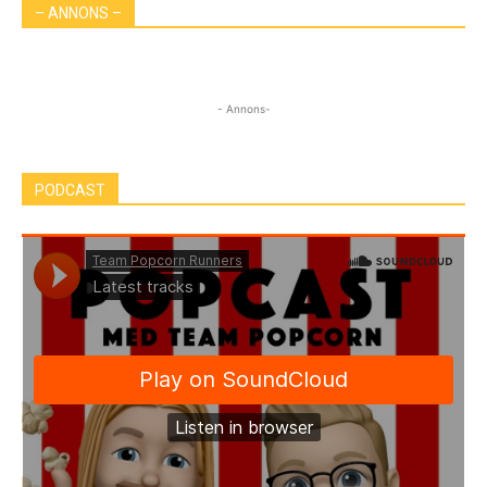
– ANNONS –
- Annons-
PODCAST