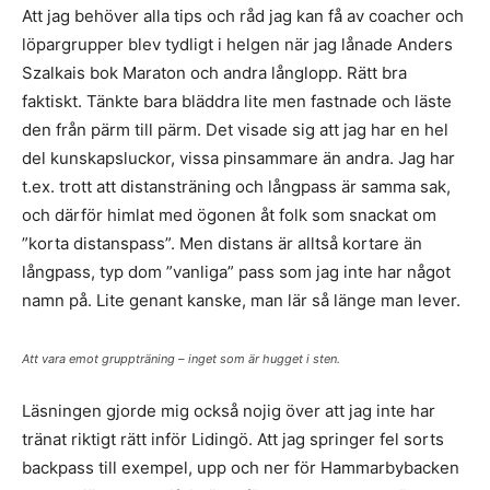
Att jag behöver alla tips och råd jag kan få av coacher och
löpargrupper blev tydligt i helgen när jag lånade Anders
Szalkais bok Maraton och andra långlopp. Rätt bra
faktiskt. Tänkte bara bläddra lite men fastnade och läste
den från pärm till pärm. Det visade sig att jag har en hel
del kunskapsluckor, vissa pinsammare än andra. Jag har
t.ex. trott att distansträning och långpass är samma sak,
och därför himlat med ögonen åt folk som snackat om
”korta distanspass”. Men distans är alltså kortare än
långpass, typ dom ”vanliga” pass som jag inte har något
namn på. Lite genant kanske, man lär så länge man lever.
Att vara emot gruppträning – inget som är hugget i sten.
Läsningen gjorde mig också nojig över att jag inte har
tränat riktigt rätt inför Lidingö. Att jag springer fel sorts
backpass till exempel, upp och ner för Hammarbybacken