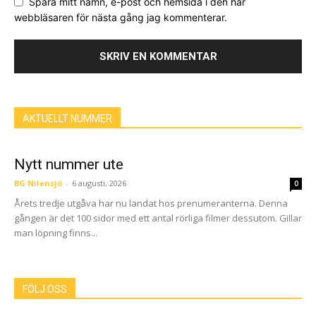
Spara mitt namn, e-post och hemsida i den här
webbläsaren för nästa gång jag kommenterar.
AKTUELLT NUMMER
Nytt nummer ute
BG Nilensjö
-
6 augusti, 2026
0
Årets tredje utgåva har nu landat hos prenumeranterna. Denna
gången är det 100 sidor med ett antal rörliga filmer dessutom. Gillar
man löpning finns...
FÖLJ OSS