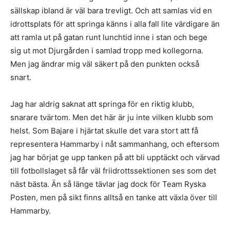
sällskap ibland är väl bara trevligt. Och att samlas vid en
idrottsplats för att springa känns i alla fall lite värdigare än
att ramla ut på gatan runt lunchtid inne i stan och bege
sig ut mot Djurgården i samlad tropp med kollegorna.
Men jag ändrar mig väl säkert på den punkten också
snart.
Jag har aldrig saknat att springa för en riktig klubb,
snarare tvärtom. Men det här är ju inte vilken klubb som
helst. Som Bajare i hjärtat skulle det vara stort att få
representera Hammarby i nåt sammanhang, och eftersom
jag har börjat ge upp tanken på att bli upptäckt och värvad
till fotbollslaget så får väl friidrottssektionen ses som det
näst bästa. Än så länge tävlar jag dock för Team Ryska
Posten, men på sikt finns alltså en tanke att växla över till
Hammarby.