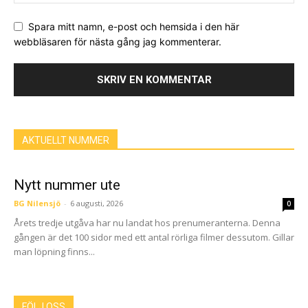
Spara mitt namn, e-post och hemsida i den här
webbläsaren för nästa gång jag kommenterar.
AKTUELLT NUMMER
Nytt nummer ute
BG Nilensjö
-
6 augusti, 2026
0
Årets tredje utgåva har nu landat hos prenumeranterna. Denna
gången är det 100 sidor med ett antal rörliga filmer dessutom. Gillar
man löpning finns...
FÖLJ OSS