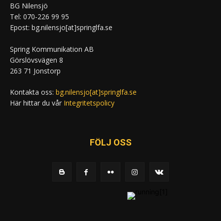
BG Nilensjö
Tel: 070-226 99 95
Epost: bg.nilensjo[at]springlfa.se
Spring Kommunikation AB
Görslövsvägen 8
263 71 Jonstorp
Kontakta oss:
bg.nilensjo[at]springlfa.se
Här hittar du vår
Integritetspolicy
FÖLJ OSS