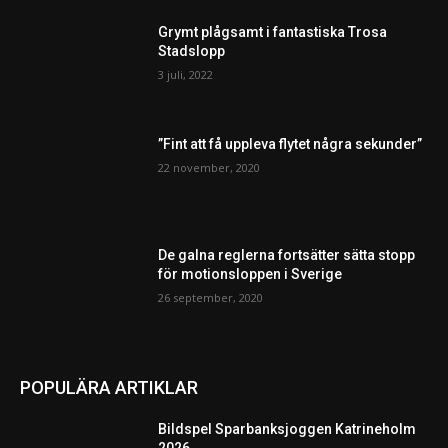
Grymt plågsamt i fantastiska Trosa
Stadslopp
3 juli, 2022
”Fint att få uppleva flytet några sekunder”
22 november, 2020
De galna reglerna fortsätter sätta stopp
för motionsloppen i Sverige
26 september, 2020
POPULÄRA ARTIKLAR
Bildspel Sparbanksjoggen Katrineholm
2026