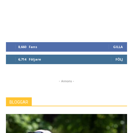
8,660
Fans
GILLA
6,714
Följare
FÖLJ
- Annons -
BLOGGAR