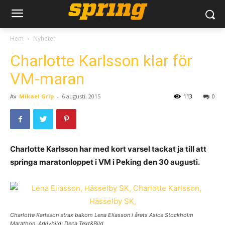
Hem
Nyheter
Charlotte Karlsson klar för
VM-maran
Av
Mikael Grip
-
6 augusti, 2015
113
0
Charlotte Karlsson har med kort varsel tackat ja till att
springa maratonloppet i VM i Peking den 30 augusti.
Charlotte Karlsson strax bakom Lena Eliasson i årets Asics Stockholm
Marathon. Arkivbild: Deca Text&Bild