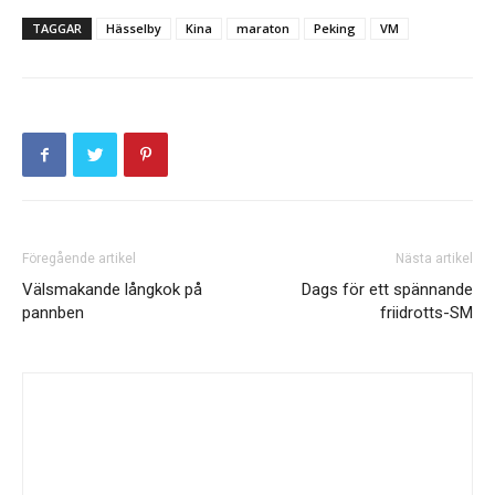
TAGGAR
Hässelby
Kina
maraton
Peking
VM
Föregående artikel
Nästa artikel
Välsmakande långkok på
Dags för ett spännande
pannben
friidrotts-SM