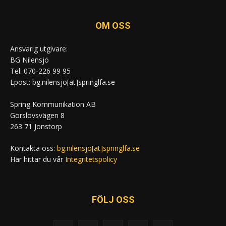
OM OSS
Ansvarig utgivare:
BG Nilensjö
Tel: 070-226 99 95
Epost: bg.nilensjo[at]springlfa.se
Spring Kommunikation AB
Görslövsvägen 8
263 71 Jonstorp
Kontakta oss:
bg.nilensjo[at]springlfa.se
Här hittar du vår
Integritetspolicy
FÖLJ OSS