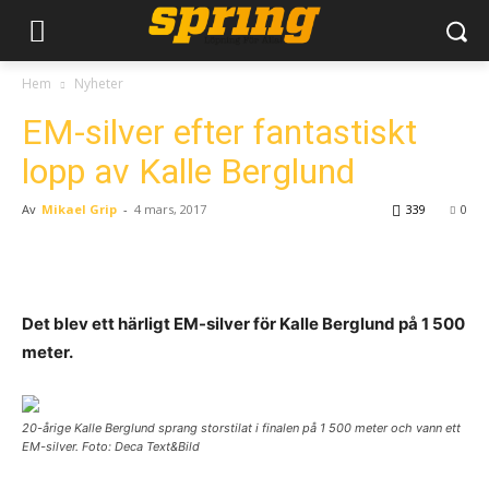
Hem
Nyheter
EM-silver efter fantastiskt
lopp av Kalle Berglund
Av
Mikael Grip
-
4 mars, 2017
339
0
Det blev ett härligt EM-silver för Kalle Berglund på 1 500
meter.
20-årige Kalle Berglund sprang storstilat i finalen på 1 500 meter och vann ett
EM-silver. Foto: Deca Text&Bild