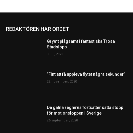
REDAKTÖREN HAR ORDET
Grymt plågsamt i fantastiska Trosa
Stadslopp
3 juli, 2022
”Fint att få uppleva flytet några sekunder”
22 november, 2020
De galna reglerna fortsätter sätta stopp
för motionsloppen i Sverige
26 september, 2020