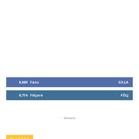
8,660
Fans
GILLA
6,714
Följare
FÖLJ
- Annons -