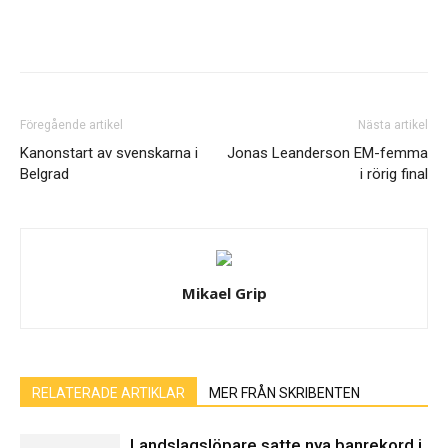
Föregående artikel
Nästa artikel
Kanonstart av svenskarna i
Jonas Leanderson EM-femma
Belgrad
i rörig final
Mikael Grip
RELATERADE ARTIKLAR
MER FRÅN SKRIBENTEN
Landslagslöpare satte nya banrekord i