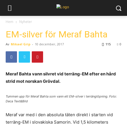
Hem
Nyheter
EM-silver för Meraf Bahta
Av
Mikael Grip
-
10 december, 2017
115
0
Meraf Bahta vann silvret vid terräng-EM efter en hård
strid mot norskan Grövdal.
Tummen upp för Meraf Bahta som vann ett EM-silver i terränglöpning. Foto:
Deca Text&Bild
Meraf var med i den absoluta täten direkt i starten vid
terräng-EM i slovakiska Samorin. Vid 1,5 kilometers