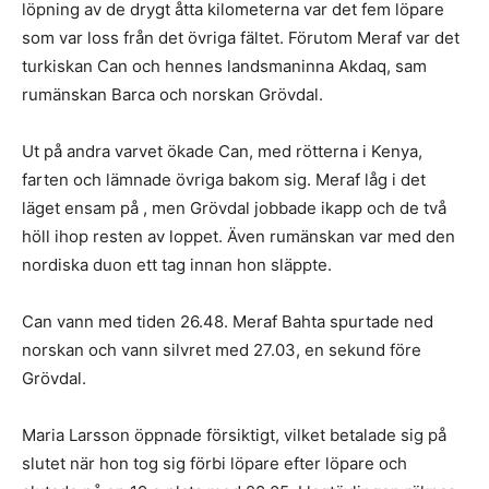
löpning av de drygt åtta kilometerna var det fem löpare
som var loss från det övriga fältet. Förutom Meraf var det
turkiskan Can och hennes landsmaninna Akdaq, sam
rumänskan Barca och norskan Grövdal.
Ut på andra varvet ökade Can, med rötterna i Kenya,
farten och lämnade övriga bakom sig. Meraf låg i det
läget ensam på , men Grövdal jobbade ikapp och de två
höll ihop resten av loppet. Även rumänskan var med den
nordiska duon ett tag innan hon släppte.
Can vann med tiden 26.48. Meraf Bahta spurtade ned
norskan och vann silvret med 27.03, en sekund före
Grövdal.
Maria Larsson öppnade försiktigt, vilket betalade sig på
slutet när hon tog sig förbi löpare efter löpare och