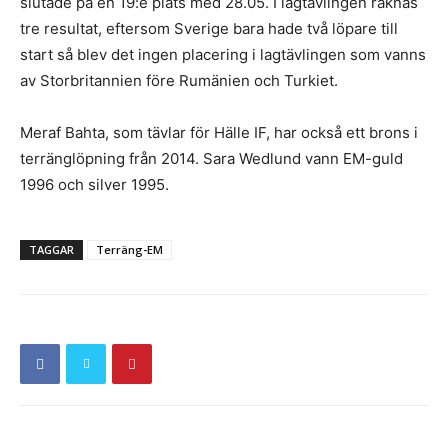
slutade på en 19:e plats med 28.05. I lagtävlingen räknas
tre resultat, eftersom Sverige bara hade två löpare till
start så blev det ingen placering i lagtävlingen som vanns
av Storbritannien före Rumänien och Turkiet.
Meraf Bahta, som tävlar för Hälle IF, har också ett brons i
terränglöpning från 2014. Sara Wedlund vann EM-guld
1996 och silver 1995.
TAGGAR
Terräng-EM