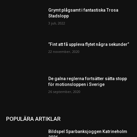
Grymt plågsamt i fantastiska Trosa
Stadslopp
3 juli, 2022
”Fint att få uppleva flytet några sekunder”
22 november, 2020
De galna reglerna fortsätter sätta stopp
för motionsloppen i Sverige
26 september, 2020
POPULÄRA ARTIKLAR
Bildspel Sparbanksjoggen Katrineholm