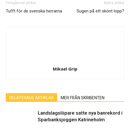
Föregående artikel
Nästa artikel
Tufft för de svenska herrarna
Sugen på ett skönt lopp?
Mikael Grip
RELATERADE ARTIKLAR
MER FRÅN SKRIBENTEN
Landslagslöpare satte nya banrekord i
Sparbanksjoggen Katrineholm