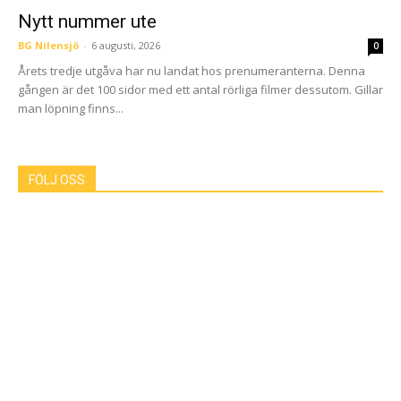
Nytt nummer ute
BG Nilensjö
-
6 augusti, 2026
0
Årets tredje utgåva har nu landat hos prenumeranterna. Denna
gången är det 100 sidor med ett antal rörliga filmer dessutom. Gillar
man löpning finns...
FÖLJ OSS