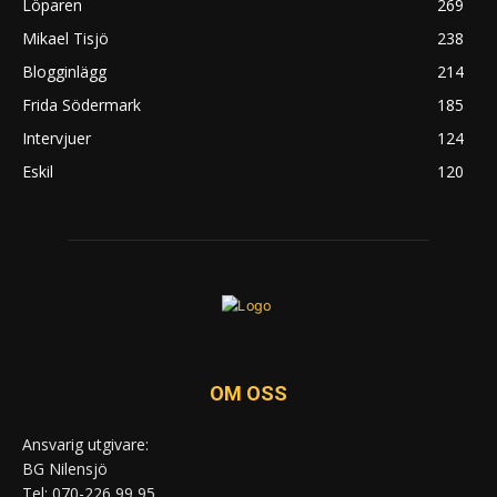
Löparen
269
Mikael Tisjö
238
Blogginlägg
214
Frida Södermark
185
Intervjuer
124
Eskil
120
OM OSS
Ansvarig utgivare:
BG Nilensjö
Tel: 070-226 99 95