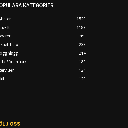
OPULÄRA KATEGORIER
yheter
1520
tuellt
1189
öparen
269
kael Tisjö
238
ogginlägg
214
rida Södermark
185
tervjuer
124
kil
120
ÖLJ OSS