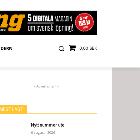
NDERN
0,00 SEK
- Advertisment -
MEST LÄST
Nytt nummer ute
6 augusti, 2026