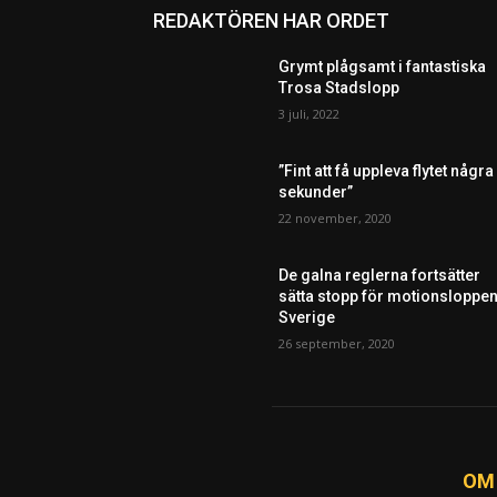
REDAKTÖREN HAR ORDET
Grymt plågsamt i fantastiska
Trosa Stadslopp
3 juli, 2022
”Fint att få uppleva flytet några
sekunder”
22 november, 2020
De galna reglerna fortsätter
sätta stopp för motionsloppen
Sverige
26 september, 2020
OM