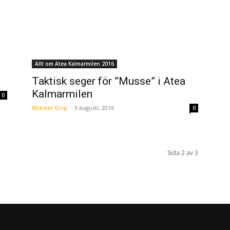
Allt om Atea Kalmarmilen 2016
Taktisk seger för ”Musse” i Atea
Kalmarmilen
0
Mikael Grip
-
3 augusti, 2016
0
Sida 2 av 3