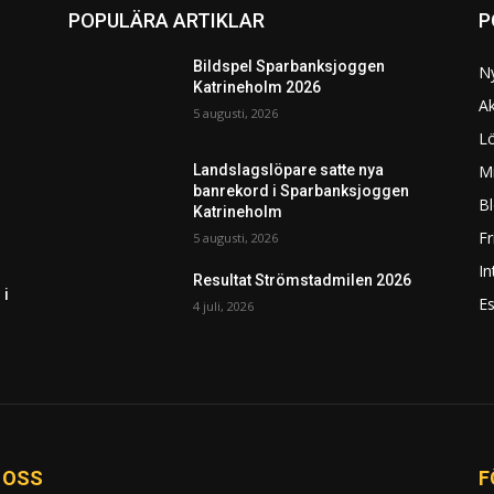
POPULÄRA ARTIKLAR
P
Bildspel Sparbanksjoggen
N
Katrineholm 2026
Ak
5 augusti, 2026
L
Mi
Landslagslöpare satte nya
banrekord i Sparbanksjoggen
Bl
Katrineholm
F
5 augusti, 2026
In
Resultat Strömstadmilen 2026
 i
Es
4 juli, 2026
 OSS
F