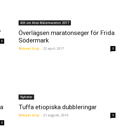
Allt om Atea Mälarmaraton 2017
7
Överlägsen maratonseger för Frida
Södermark
0
Mikael Grip
-
22 april, 2017
0
Nyheter
ea
Tuffa etiopiska dubbleringar
Mikael Grip
-
21 augusti, 2016
0
0