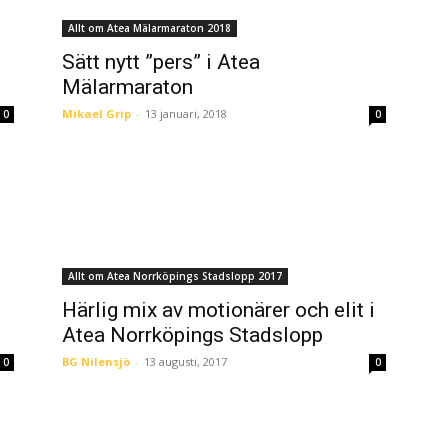
Allt om Atea Mälarmaraton 2018
Sätt nytt ”pers” i Atea
Mälarmaraton
Mikael Grip
-
13 januari, 2018
0
0
Allt om Atea Norrköpings Stadslopp 2017
Härlig mix av motionärer och elit i
Atea Norrköpings Stadslopp
BG Nilensjö
-
13 augusti, 2017
0
0