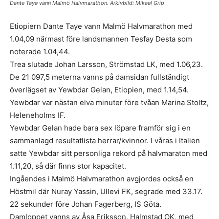
Dante Taye vann Malmö Halvmarathon. Arkivbild: Mikael Grip
Etiopiern Dante Taye vann Malmö Halvmarathon med
1.04,09 närmast före landsmannen Tesfay Desta som
noterade 1.04,44.
Trea slutade Johan Larsson, Strömstad LK, med 1.06,23.
De 21 097,5 meterna vanns på damsidan fullständigt
överlägset av Yewbdar Gelan, Etiopien, med 1.14,54.
Yewbdar var nästan elva minuter före tvåan Marina Stoltz,
Heleneholms IF.
Yewbdar Gelan hade bara sex löpare framför sig i en
sammanlagd resultatlista herrar/kvinnor. I våras i Italien
satte Yewbdar sitt personliga rekord på halvmaraton med
1.11,20, så där finns stor kapacitet.
Ingåendes i Malmö Halvmarathon avgjordes också en
Höstmil där Nuray Yassin, Ullevi FK, segrade med 33.17.
22 sekunder före Johan Fagerberg, IS Göta.
Damloppet vanns av Åsa Eriksson, Halmstad OK, med