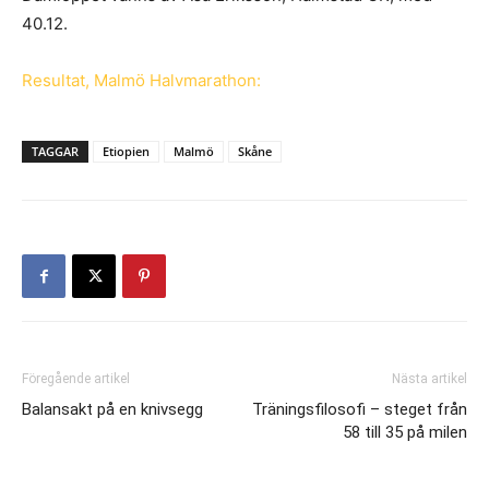
40.12.
Resultat, Malmö Halvmarathon:
TAGGAR
Etiopien
Malmö
Skåne
Föregående artikel
Nästa artikel
Balansakt på en knivsegg
Träningsfilosofi – steget från
58 till 35 på milen