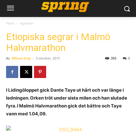
Hem
Nyheter
Etiopiska segrar i Malmö
Halvmarathon
Av
Mikael Grip
-
3 oktober, 2015
393
0
I Lidingöloppet gick Dante Taye ut hårt och var länge i
ledningen. Orken tröt under sista milen och han slutade
fyra. I Malmö Halvmarathon gick det bättre och Taye
vann med 1.04,09.