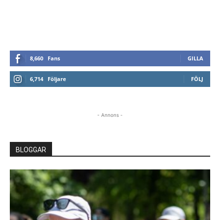
8,660
Fans
GILLA
6,714
Följare
FÖLJ
- Annons -
BLOGGAR