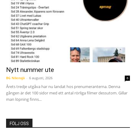
Nytt nummer ute
BG Nilensjö
-
6 augusti, 2026
0
Årets tredje utgåva har nu landat hos prenumeranterna. Denna
gången är det 100 sidor med ett antal rörliga filmer dessutom. Gillar
man löpning finns...
FÖLJ OSS