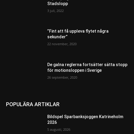
Stadslopp
3 juli, 2022
”Fint att få uppleva flytet några
sekunder”
22 november, 2020
De galna reglerna fortsätter sätta stopp
för motionsloppen i Sverige
26 september, 2020
POPULÄRA ARTIKLAR
Bildspel Sparbanksjoggen Katrineholm
2026
5 augusti, 2026