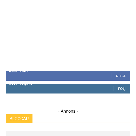
8,660
Fans
GILLA
6,714
Följare
FÖLJ
- Annons -
BLOGGAR