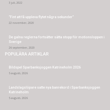
3 juli, 2022
”Fint att få uppleva flytet några sekunder”
22 november, 2020
De galna reglerna fortsätter sätta stopp för motionsloppen i
Sverige
26 september, 2020
POPULÄRA ARTIKLAR
Bildspel Sparbanksjoggen Katrineholm 2026
5 augusti, 2026
Landslagslöpare satte nya banrekord i Sparbanksjoggen
Katrineholm
5 augusti, 2026