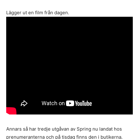
Lägger ut en film från dagen.
Annars så har tredje utgåvan av Spring nu landat hos
prenumeranterna och på tisdag finns den i butikerna.