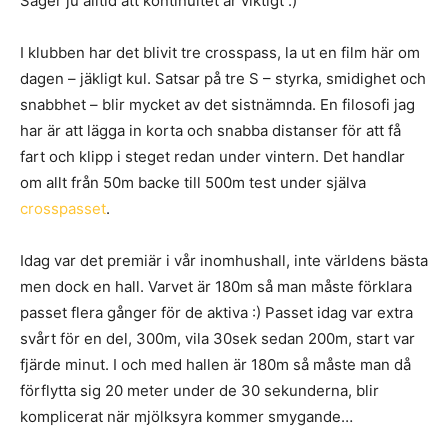
Säger ju alltid att kontinuitet är viktigt :)
I klubben har det blivit tre crosspass, la ut en film här om
dagen – jäkligt kul. Satsar på tre S – styrka, smidighet och
snabbhet – blir mycket av det sistnämnda. En filosofi jag
har är att lägga in korta och snabba distanser för att få
fart och klipp i steget redan under vintern. Det handlar
om allt från 50m backe till 500m test under själva
crosspasset
.
Idag var det premiär i vår inomhushall, inte världens bästa
men dock en hall. Varvet är 180m så man måste förklara
passet flera gånger för de aktiva :) Passet idag var extra
svårt för en del, 300m, vila 30sek sedan 200m, start var
fjärde minut. I och med hallen är 180m så måste man då
förflytta sig 20 meter under de 30 sekunderna, blir
komplicerat när mjölksyra kommer smygande…