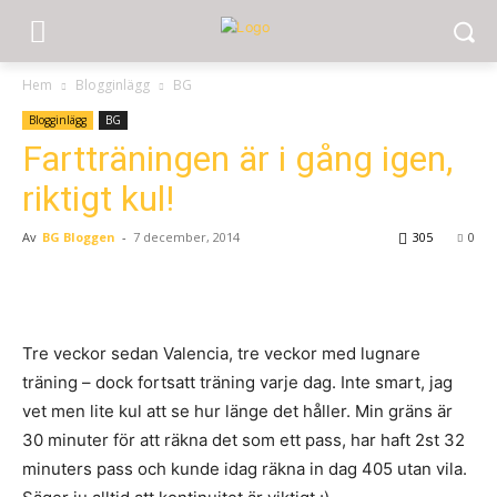
Hem
Blogginlägg
BG
Blogginlägg
BG
Fartträningen är i gång igen,
riktigt kul!
Av
BG Bloggen
-
7 december, 2014
305
0
Tre veckor sedan Valencia, tre veckor med lugnare
träning – dock fortsatt träning varje dag. Inte smart, jag
vet men lite kul att se hur länge det håller. Min gräns är
30 minuter för att räkna det som ett pass, har haft 2st 32
minuters pass och kunde idag räkna in dag 405 utan vila.