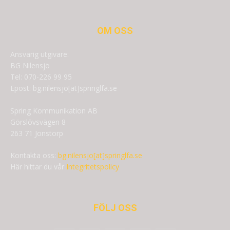
OM OSS
Ansvarig utgivare:
BG Nilensjö
Tel: 070-226 99 95
Epost: bg.nilensjo[at]springlfa.se
Spring Kommunikation AB
Görslövsvägen 8
263 71 Jonstorp
Kontakta oss:
bg.nilensjo[at]springlfa.se
Här hittar du vår
Integritetspolicy
FÖLJ OSS