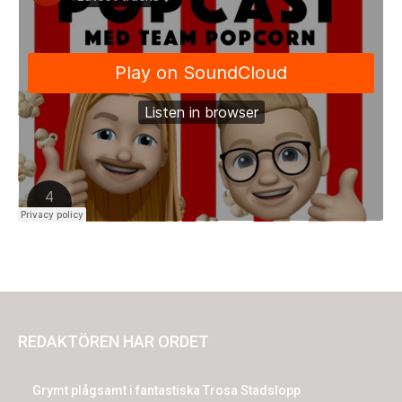
REDAKTÖREN HAR ORDET
Grymt plågsamt i fantastiska Trosa Stadslopp