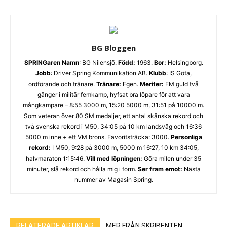
BG Bloggen
SPRINGaren
Namn
: BG Nilensjö.
Född:
1963.
Bor:
Helsingborg.
Jobb
: Driver Spring Kommunikation AB.
Klubb
: IS Göta,
ordförande och tränare.
Tränare:
Egen.
Meriter:
EM guld två
gånger i militär femkamp, hyfsat bra löpare för att vara
mångkampare – 8:55 3000 m, 15:20 5000 m, 31:51 på 10000 m.
Som veteran över 80 SM medaljer, ett antal skånska rekord och
två svenska rekord i M50, 34:05 på 10 km landsväg och 16:36
5000 m inne + ett VM brons. Favoritsträcka: 3000.
Personliga
rekord:
I M50, 9:28 på 3000 m, 5000 m 16:27, 10 km 34:05,
halvmaraton 1:15:46.
Vill med löpningen:
Göra milen under 35
minuter, slå rekord och hålla mig i form.
Ser fram emot:
Nästa
nummer av Magasin Spring.
RELATERADE ARTIKLAR
MER FRÅN SKRIBENTEN