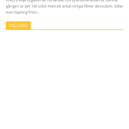
Årets tredje utgåva har nu landat hos prenumeranterna. Denna
gången är det 100 sidor med ett antal rörliga filmer dessutom. Gillar
man löpning finns...
FÖLJ OSS