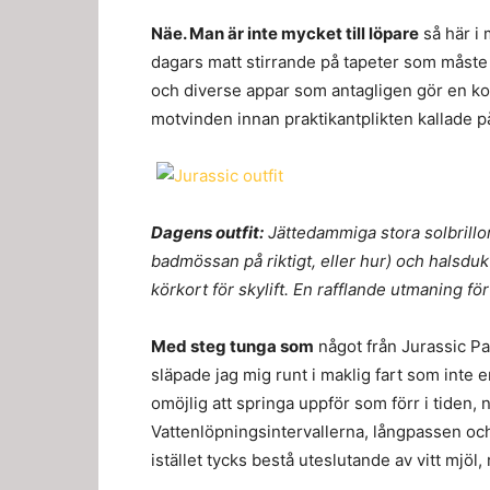
Näe. Man är inte mycket till löpare
så här i
dagars matt stirrande på tapeter som måste bo
och diverse appar som antagligen gör en kork
motvinden innan praktikantplikten kallade 
Dagens outfit:
Jättedammiga stora solbrillo
badmössan på riktigt, eller hur) och halsduk
körkort för skylift. En rafflande utmaning fö
Med steg tunga som
något från Jurassic Pa
släpade jag mig runt i maklig fart som inte
omöjlig att springa uppför som förr i tiden, 
Vattenlöpningsintervallerna, långpassen oc
istället tycks bestå uteslutande av vitt mjö