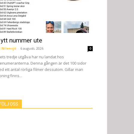
ytt nummer ute
 Nilensjö
-
6 augusti, 2026
0
ets tredje utgåva har nu landat hos
enumeranterna. Denna gången är det 100 sidor
d ett antal rörliga filmer dessutom. Gillar man
pning finns...
FÖLJ OSS