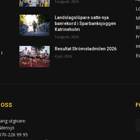
5 augusti, 2026
L
Mi
Landslagslöpare satte nya
banrekord i Sparbanksjoggen
Bl
Katrineholm
F
5 augusti, 2026
In
Resultat Strömstadmilen 2026
 i
Es
4 juli, 2026
 OSS
F
arig utgivare:
ilensjö
 070-226 99 95