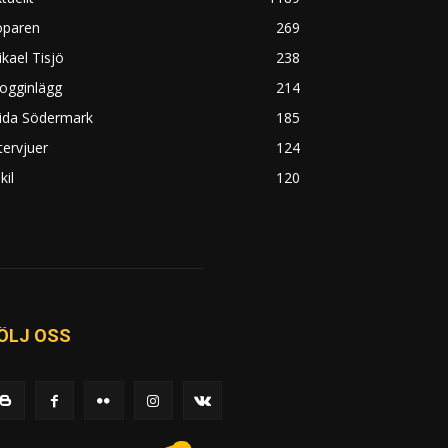
öparen
269
kael Tisjö
238
ogginlägg
214
rida Södermark
185
tervjuer
124
kil
120
ÖLJ OSS