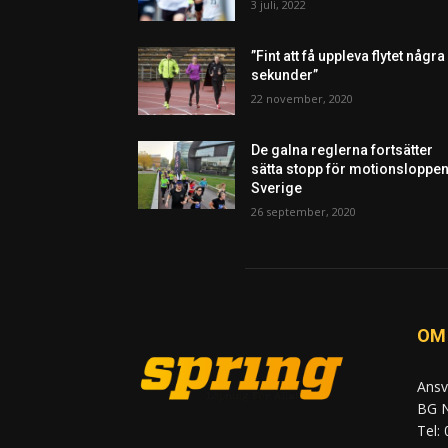
3 juli, 2022
”Fint att få uppleva flytet några
sekunder”
22 november, 2020
De galna reglerna fortsätter
sätta stopp för motionsloppen
Sverige
26 september, 2020
OM
Ansv
BG N
Tel: