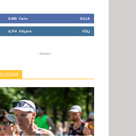
8,660
Fans
GILLA
6,714
Följare
FÖLJ
- Annons -
BLOGGAR