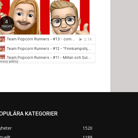
OPULÄRA KATEGORIER
yheter
1520
tuellt
1189