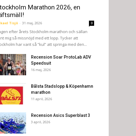
tockholm Marathon 2026, en
äftsmäll!
kael Tisjö
-
31 maj, 2026
0
gen efter årets Stockholm marathon och sällan
nt mig så missnöjd med ett lopp. Tycker att
ockholm har varit så ”kul” att springa med den...
Recension Soar ProtoLab ADV
Speedsuit
16 maj, 2026
Bålsta Stadslopp & Köpenhamn
marathon
11 april, 2026
Recension Asics Superblast 3
3 april, 2026