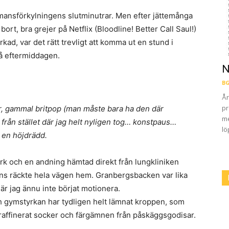
 mansförkylningens slutminutrar. Men efter jättemånga
rt, bra grejer på Netflix (Bloodline! Better Call Saul!)
ad, var det rätt trevligt att komma ut en stund i
på eftermiddagen.
N
BG
År
pr
r, gammal britpop (man måste bara ha den där
me
 från stället där jag helt nyligen tog… konstpaus…
lö
r en höjdrädd.
rk och en andning hämtad direkt från lungkliniken
 ens räckte hela vägen hem. Granbergsbacken var lika
när jag ännu inte börjat motionera.
h gymstyrkan har tydligen helt lämnat kroppen, som
l, raffinerat socker och färgämnen från påskäggsgodisar.