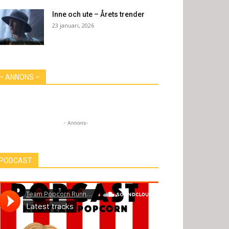
Inne och ute – Årets trender
23 januari, 2026
– ANNONS –
- Annons-
PODCAST