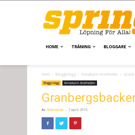
HOME
TRÄNING
BLOGGARE
Hem
Blogginlägg
Annakarin Arveheden
Granbe
Blogginlägg
Annakarin Arveheden
Granbergsbacken
Av
Arkiverat
-
7 april, 2015