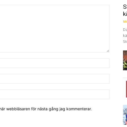
S
k
Mi
Da
kä
St
 här webbläsaren för nästa gång jag kommenterar.