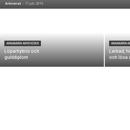
Arkiverat
-
11 juli, 2015
ANNAKARIN ARVEHEDEN
ANNAKARIN 
Löparhybris och
Lerbad, h
gulddiplom
och lösa