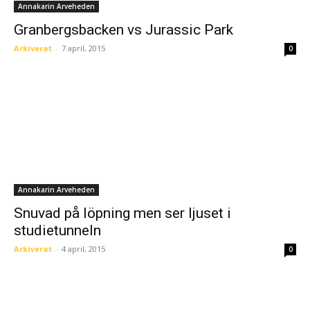
Annakarin Arveheden
Granbergsbacken vs Jurassic Park
Arkiverat
-
7 april, 2015
0
Annakarin Arveheden
Snuvad på löpning men ser ljuset i
studietunneln
Arkiverat
-
4 april, 2015
0