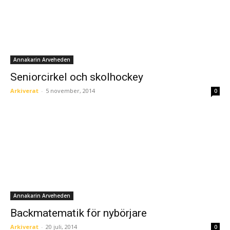
Annakarin Arveheden
Seniorcirkel och skolhockey
Arkiverat
-
5 november, 2014
0
Annakarin Arveheden
Backmatematik för nybörjare
Arkiverat
-
20 juli, 2014
0