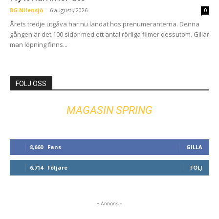
BG Nilensjö
-
6 augusti, 2026
0
Årets tredje utgåva har nu landat hos prenumeranterna. Denna
gången är det 100 sidor med ett antal rörliga filmer dessutom. Gillar
man löpning finns...
FÖLJ OSS
MAGASIN SPRING
8,660
Fans
GILLA
6,714
Följare
FÖLJ
- Annons -