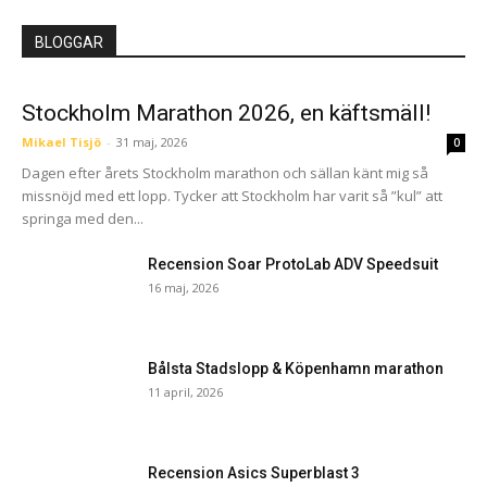
BLOGGAR
Stockholm Marathon 2026, en käftsmäll!
Mikael Tisjö
-
31 maj, 2026
0
Dagen efter årets Stockholm marathon och sällan känt mig så
missnöjd med ett lopp. Tycker att Stockholm har varit så ”kul” att
springa med den...
Recension Soar ProtoLab ADV Speedsuit
16 maj, 2026
Bålsta Stadslopp & Köpenhamn marathon
11 april, 2026
Recension Asics Superblast 3