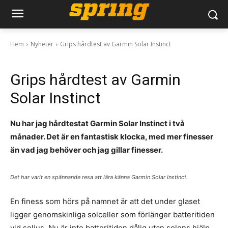
Hem
Nyheter
Grips hårdtest av Garmin Solar Instinct
Grips hårdtest av Garmin
Solar Instinct
Nu har jag hårdtestat Garmin Solar Instinct i två
månader. Det är en fantastisk klocka, med mer finesser
än vad jag behöver och jag gillar finesser.
Det har varit en spännande resa att lära känna Garmin Solar Instinct.
En finess som hörs på namnet är att det under glaset
ligger genomskinliga solceller som förlänger batteritiden
vid soljus. Nu är inte batteritiden dålig utan solens hjälp,