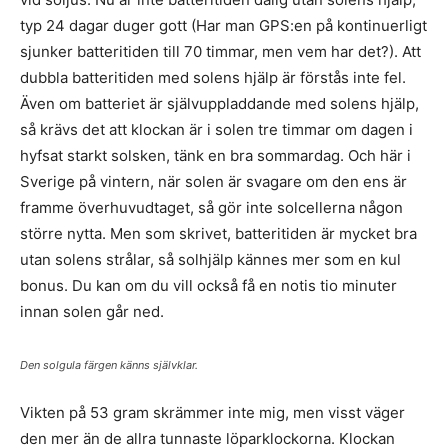
typ 24 dagar duger gott (Har man GPS:en på kontinuerligt
sjunker batteritiden till 70 timmar, men vem har det?). Att
dubbla batteritiden med solens hjälp är förstås inte fel.
Även om batteriet är självuppladdande med solens hjälp,
så krävs det att klockan är i solen tre timmar om dagen i
hyfsat starkt solsken, tänk en bra sommardag. Och här i
Sverige på vintern, när solen är svagare om den ens är
framme överhuvudtaget, så gör inte solcellerna någon
större nytta. Men som skrivet, batteritiden är mycket bra
utan solens strålar, så solhjälp kännes mer som en kul
bonus. Du kan om du vill också få en notis tio minuter
innan solen går ned.
Den solgula färgen känns självklar.
Vikten på 53 gram skrämmer inte mig, men visst väger
den mer än de allra tunnaste löparklockorna. Klockan