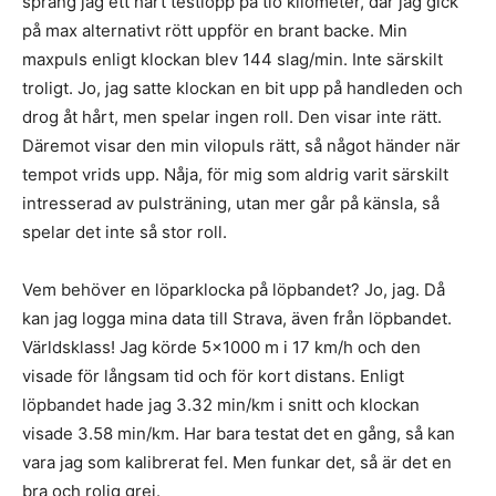
sprang jag ett hårt testlopp på tio kilometer, där jag gick
på max alternativt rött uppför en brant backe. Min
maxpuls enligt klockan blev 144 slag/min. Inte särskilt
troligt. Jo, jag satte klockan en bit upp på handleden och
drog åt hårt, men spelar ingen roll. Den visar inte rätt.
Däremot visar den min vilopuls rätt, så något händer när
tempot vrids upp. Nåja, för mig som aldrig varit särskilt
intresserad av pulsträning, utan mer går på känsla, så
spelar det inte så stor roll.
Vem behöver en löparklocka på löpbandet? Jo, jag. Då
kan jag logga mina data till Strava, även från löpbandet.
Världsklass! Jag körde 5×1000 m i 17 km/h och den
visade för långsam tid och för kort distans. Enligt
löpbandet hade jag 3.32 min/km i snitt och klockan
visade 3.58 min/km. Har bara testat det en gång, så kan
vara jag som kalibrerat fel. Men funkar det, så är det en
bra och rolig grej.