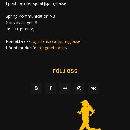
Epost: bg.nilensjo[at]springlfa.se
Spring Kommunikation AB
Görslövsvägen 8
263 71 Jonstorp
Kontakta oss:
bg.nilensjo[at]springlfa.se
Här hittar du vår
Integritetspolicy
FÖLJ OSS