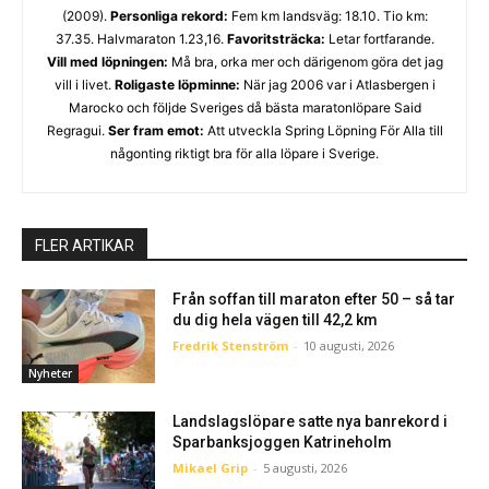
(2009).
Personliga rekord:
Fem km landsväg: 18.10. Tio km:
37.35. Halvmaraton 1.23,16.
Favoritsträcka:
Letar fortfarande.
Vill med löpningen:
Må bra, orka mer och därigenom göra det jag
vill i livet.
Roligaste löpminne:
När jag 2006 var i Atlasbergen i
Marocko och följde Sveriges då bästa maratonlöpare Said
Regragui.
Ser fram emot:
Att utveckla Spring Löpning För Alla till
någonting riktigt bra för alla löpare i Sverige.
FLER ARTIKAR
Från soffan till maraton efter 50 – så tar
du dig hela vägen till 42,2 km
Fredrik Stenström
-
10 augusti, 2026
Nyheter
Landslagslöpare satte nya banrekord i
Sparbanksjoggen Katrineholm
Mikael Grip
-
5 augusti, 2026