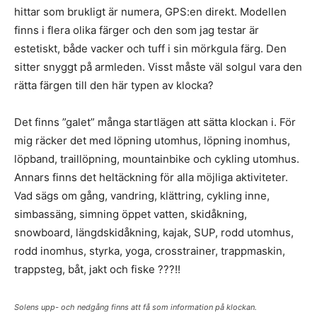
hittar som brukligt är numera, GPS:en direkt. Modellen
finns i flera olika färger och den som jag testar är
estetiskt, både vacker och tuff i sin mörkgula färg. Den
sitter snyggt på armleden. Visst måste väl solgul vara den
rätta färgen till den här typen av klocka?
Det finns ”galet” många startlägen att sätta klockan i. För
mig räcker det med löpning utomhus, löpning inomhus,
löpband, traillöpning, mountainbike och cykling utomhus.
Annars finns det heltäckning för alla möjliga aktiviteter.
Vad sägs om gång, vandring, klättring, cykling inne,
simbassäng, simning öppet vatten, skidåkning,
snowboard, längdskidåkning, kajak, SUP, rodd utomhus,
rodd inomhus, styrka, yoga, crosstrainer, trappmaskin,
trappsteg, båt, jakt och fiske ???!!
Solens upp- och nedgång finns att få som information på klockan.