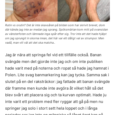
Rutin vs orutin? Det är inte skavsåren på bilden som har skrivit brevet, dom
där kände jag inte av medan jag sprang. Spöksmärtan kom mitt på ovansidan
av vänsterfoten och lämnade inga spår efter sig. Tror inte att det hade hjälpt
om jag sprungit in skorna innan, det här var ett dåligt val av strumpor. Men
vadå, man vill väl att det ska matcha..
Jag är nära att springa fel vid ett tillfälle också. Banan
svängde men det gjorde inte jag och om inte publiken
hade varit med på noterna och ropat så hade jag hamnat i
Polen. Lite svag banmarkering kan jag tycka. Samma sak i
slutet på en del raksträckor: jag fattade att banan svängde
där framme men kunde inte avgöra åt vilket håll så det
blev svårt att placera sig och ta kurvan optimalt. Hade ju
inte varit ett problem med fler ryggar att gå på men nu
springer jag solo i stort sett hela loppet och i långa
perioder ser jag inte en människa så långt ögat kan nå,