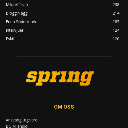
Mikael Tisjö
238
Blogginlägg
214
Frida Södermark
185
Intervjuer
124
Eskil
120
OM OSS
Ansvarig utgivare:
BG Nilensjö