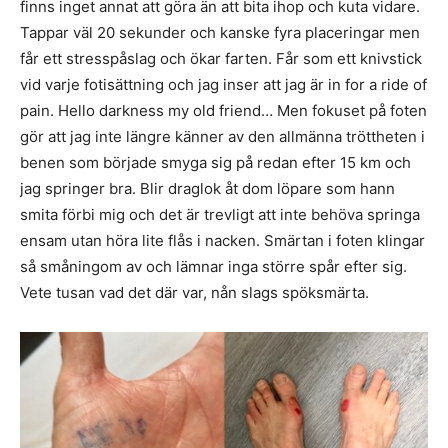
finns inget annat att göra än att bita ihop och kuta vidare.
Tappar väl 20 sekunder och kanske fyra placeringar men
får ett stresspåslag och ökar farten. Får som ett knivstick
vid varje fotisättning och jag inser att jag är in for a ride of
pain. Hello darkness my old friend… Men fokuset på foten
gör att jag inte längre känner av den allmänna tröttheten i
benen som började smyga sig på redan efter 15 km och
jag springer bra. Blir draglok åt dom löpare som hann
smita förbi mig och det är trevligt att inte behöva springa
ensam utan höra lite flås i nacken. Smärtan i foten klingar
så småningom av och lämnar inga större spår efter sig.
Vete tusan vad det där var, nån slags spöksmärta.