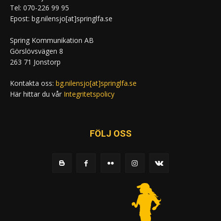
Tel: 070-226 99 95
Epost: bg.nilensjo[at]springlfa.se
Spring Kommunikation AB
Görslövsvägen 8
263 71 Jonstorp
Kontakta oss:
bg.nilensjo[at]springlfa.se
Här hittar du vår
Integritetspolicy
FÖLJ OSS