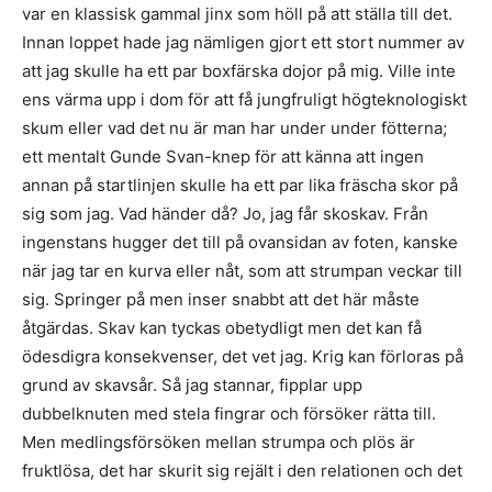
var en klassisk gammal jinx som höll på att ställa till det.
Innan loppet hade jag nämligen gjort ett stort nummer av
att jag skulle ha ett par boxfärska dojor på mig. Ville inte
ens värma upp i dom för att få jungfruligt högteknologiskt
skum eller vad det nu är man har under under fötterna;
ett mentalt Gunde Svan-knep för att känna att ingen
annan på startlinjen skulle ha ett par lika fräscha skor på
sig som jag. Vad händer då? Jo, jag får skoskav. Från
ingenstans hugger det till på ovansidan av foten, kanske
när jag tar en kurva eller nåt, som att strumpan veckar till
sig. Springer på men inser snabbt att det här måste
åtgärdas. Skav kan tyckas obetydligt men det kan få
ödesdigra konsekvenser, det vet jag. Krig kan förloras på
grund av skavsår. Så jag stannar, fipplar upp
dubbelknuten med stela fingrar och försöker rätta till.
Men medlingsförsöken mellan strumpa och plös är
fruktlösa, det har skurit sig rejält i den relationen och det