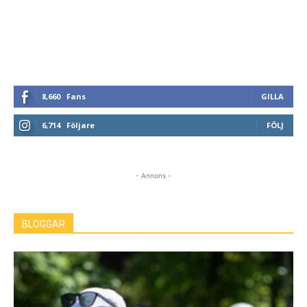
8,660
Fans
GILLA
6,714
Följare
FÖLJ
- Annons -
BLOGGAR