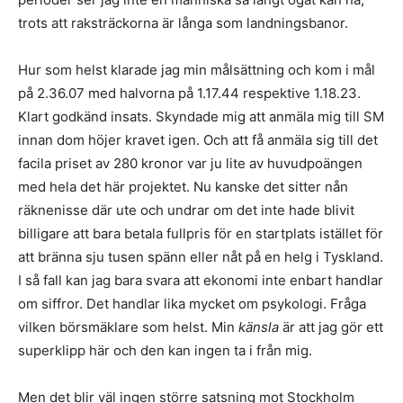
trots att raksträckorna är långa som landningsbanor.
Hur som helst klarade jag min målsättning och kom i mål
på 2.36.07 med halvorna på 1.17.44 respektive 1.18.23.
Klart godkänd insats. Skyndade mig att anmäla mig till SM
innan dom höjer kravet igen. Och att få anmäla sig till det
facila priset av 280 kronor var ju lite av huvudpoängen
med hela det här projektet. Nu kanske det sitter nån
räknenisse där ute och undrar om det inte hade blivit
billigare att bara betala fullpris för en startplats istället för
att bränna sju tusen spänn eller nåt på en helg i Tyskland.
I så fall kan jag bara svara att ekonomi inte enbart handlar
om siffror. Det handlar lika mycket om psykologi. Fråga
vilken börsmäklare som helst. Min
känsla
är att jag gör ett
superklipp här och den kan ingen ta i från mig.
Men det blir väl ingen större satsning mot Stockholm