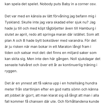
kan spela det spelet. Nobody puts Baby in a corner osv.
Det var med en känsla av lätt förvåning jag befann mig i
Tyskland. Skulle inte jag vara skadad eller sjuk nu? Jag
hade ju till och med köpt tågbiljetter även till Hamburg i
slutet av april, redo att springa maran där istället. Som att
plan A och B hade bytt bokstäver med varandra. För det
är ju risken när man bokar in ett Maraton långt fram i
tiden och satsar mot det: det finns en miljard saker som
kan skita sig. Men inte den här gången. Noll sjukdagar det
senaste halvåret och över ett år av kontinuerlig träning i
ryggen.
Det är en ynnest att få vakna upp i en hotellsäng hundra
meter från startlinjen efter en god natts sömn och känna
att jobbet är gjort, att man klarat sig så långt att man i alla
fall kommer få chansen där ute. Och förhållandena kunde