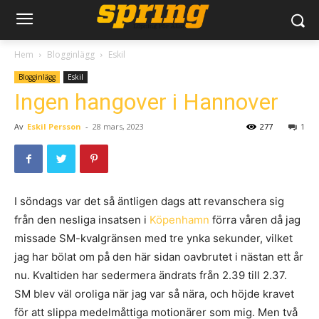
Hem
Blogginlägg
Eskil
Blogginlägg
Eskil
Ingen hangover i Hannover
Av
Eskil Persson
-
28 mars, 2023
277
1
I söndags var det så äntligen dags att revanschera sig
från den nesliga insatsen i
Köpenhamn
förra våren då jag
missade SM-kvalgränsen med tre ynka sekunder, vilket
jag har bölat om på den här sidan oavbrutet i nästan ett år
nu. Kvaltiden har sedermera ändrats från 2.39 till 2.37.
SM blev väl oroliga när jag var så nära, och höjde kravet
för att slippa medelmåttiga motionärer som mig. Men två