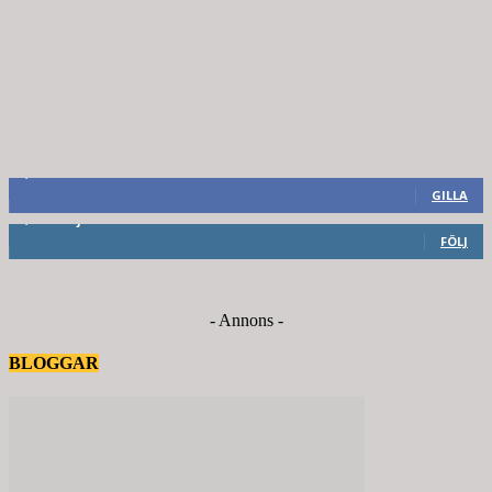
8,660
Fans
GILLA
6,714
Följare
FÖLJ
- Annons -
BLOGGAR