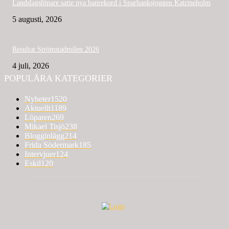
Landslagslöpare satte nya banrekord i Sparbanksjoggen Katrineholm
5 augusti, 2026
Resultat Strömstadmilen 2026
4 juli, 2026
POPULÄRA KATEGORIER
Nyheter
1520
Aktuellt
1189
Löparen
269
Mikael Tisjö
238
Blogginlägg
214
Frida Södermark
185
Intervjuer
124
Eskil
120