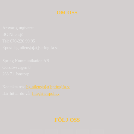
OM OSS
Ansvarig utgivare:
BG Nilensjö
Tel: 070-226 99 95
Epost: bg.nilensjo[at]springlfa.se
Spring Kommunikation AB
Görslövsvägen 8
263 71 Jonstorp
Kontakta oss:
bg.nilensjo[at]springlfa.se
Här hittar du vår
Integritetspolicy
FÖLJ OSS