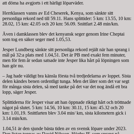
att döma ha avgjorts i ett härligt löparväder.
Herrklassen vanns av Ed Cheserek, Kenya, som sänkte sitt
personliga rekord ned till 59.11. Hans splittider: 5 km: 13.55, 10 km:
28.02, 15 km: 42.05 och 20 km: 56.09. Snittfart 2.48 min/km.
Även i damklassen blev det kenyansk seger genom Irine Cheptai
som tog en säker seger med 1.05,53.
Jesper Lundberg sänkte sitt personliga rekord rejält när han sprang i
mål på 32:a plats med 1.04,51. Det är PB med exakt fem minuter,
men för fem år sedan satsade inte Jesper lika hårt på löpningen som
han gör nu.
– Jag hade väldigt bra känsla första två tredjedelarna av loppet. Sista
delen kändes benen ordentligt tunga. Men det låter som det var segt
för många sista delen, så med tanke på det var det nog ändå ett bra
lopp, säger Jesper.
Splittiderna för Jesper visar att han öppnade riktigt hårt och tröttnade
något på slutet. 5 km: 14.56, 10 km: 30.11, 15 km: 45.32 och 20
km: 1.01,19. Snittfarten blev 3.04 min/ km, sista kilometern gick i
3.14 min/km.
1.04,51 är den sjunde bästa tiden av en svensk löpare under 2023.
Den listan toppas av David Nilsson, Högby IF, som sprang på