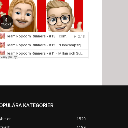
OPULÄRA KATEGORIER
yheter
1520
tuellt
1189