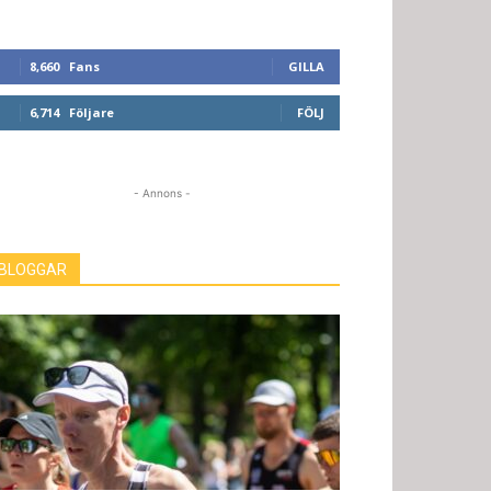
8,660
Fans
GILLA
6,714
Följare
FÖLJ
- Annons -
BLOGGAR