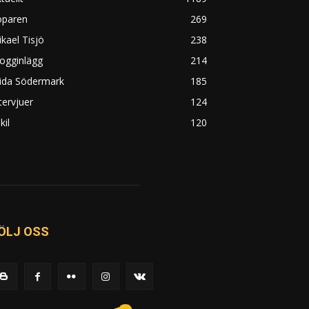
öparen
269
kael Tisjö
238
ogginlägg
214
rida Södermark
185
tervjuer
124
kil
120
ÖLJ OSS