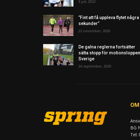
3 juli, 2022
”Fint att få uppleva flytet några
sekunder”
22 november, 2020
De galna reglerna fortsätter
sätta stopp för motionsloppen
Sverige
26 september, 2020
OM
Ansv
BG N
Tel: