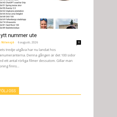
ytt nummer ute
 Nilensjö
-
6 augusti, 2026
0
ets tredje utgåva har nu landat hos
enumeranterna. Denna gången är det 100 sidor
d ett antal rörliga filmer dessutom. Gillar man
pning finns...
FÖLJ OSS