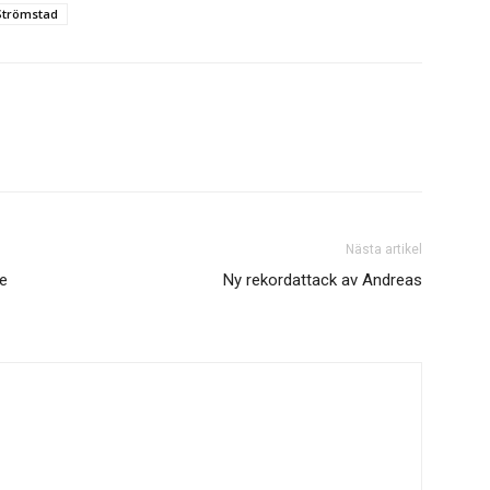
Strömstad
Nästa artikel
te
Ny rekordattack av Andreas