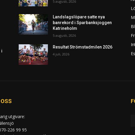
5 augusti, 2026
L
Mi
Landslagslöpare satte nya
banrekord i Sparbanksjoggen
Bl
Katrineholm
F
5 augusti, 2026
In
Resultat Strömstadmilen 2026
 i
Es
4 juli, 2026
 OSS
F
arig utgivare:
ilensjö
 070-226 99 95