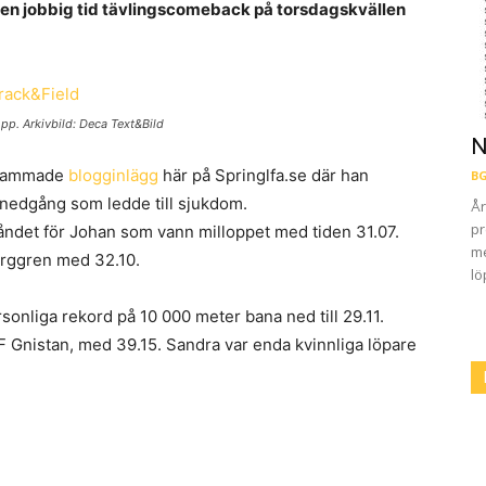
 en jobbig tid tävlingscomeback på torsdagskvällen
pp. Arkivbild: Deca Text&Bild
N
rksammade
blogginlägg
här på Springlfa.se där han
BG
nedgång som ledde till sjukdom.
År
pr
tåndet för Johan som vann milloppet med tiden 31.07.
me
erggren med 32.10.
lö
sonliga rekord på 10 000 meter bana ned till 29.11.
 Gnistan, med 39.15. Sandra var enda kvinnliga löpare