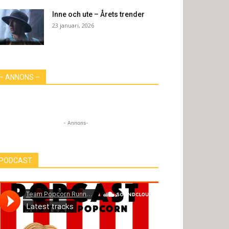
Inne och ute – Årets trender
23 januari, 2026
– ANNONS –
- Annons-
PODCAST