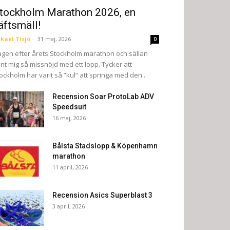
tockholm Marathon 2026, en
äftsmäll!
kael Tisjö
-
31 maj, 2026
0
gen efter årets Stockholm marathon och sällan
nt mig så missnöjd med ett lopp. Tycker att
ockholm har varit så ”kul” att springa med den...
Recension Soar ProtoLab ADV
Speedsuit
16 maj, 2026
Bålsta Stadslopp & Köpenhamn
marathon
11 april, 2026
Recension Asics Superblast 3
3 april, 2026