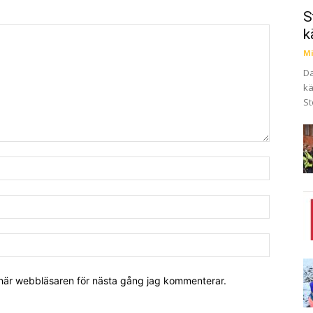
S
k
Mi
Da
kä
St
 här webbläsaren för nästa gång jag kommenterar.