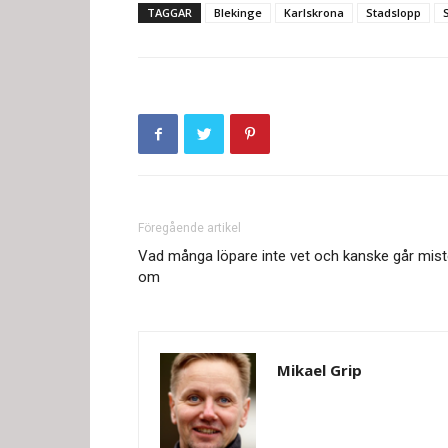
TAGGAR
Blekinge
Karlskrona
Stadslopp
Föregående artikel
Vad många löpare inte vet och kanske går mis
om
Mikael Grip