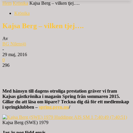
Hem
Krönika
Kajsa Berg – vilken tjej….
Krönika
Kajsa Berg – vilken tjej….
Av
BG Nilensjö
-
29 maj, 2016
0
296
Med hänsyn till dagens otroliga prestation gräver vi fram
Kajsas gästkrönika i magasin Spring från sommaren 2015.
Gillar du att läsa om löpare? Teckna dig då för ett medlemskap
i springklubben –
spring.pren.nu
/
Kajsa Berg (SWE) 1979
Jag är nog född envis