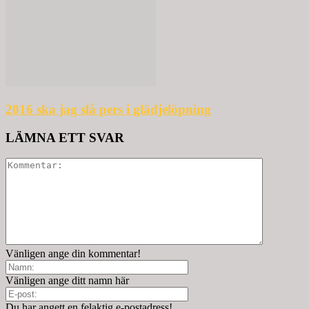
2016 ska jag slå pers i glädjelöpning
LÄMNA ETT SVAR
Vänligen ange din kommentar!
Vänligen ange ditt namn här
Du har angett en felaktig e-postadress!