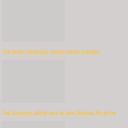
Tre tjejer i lösskägg väckte starka känslor
Jag kommer aldrig mer ta min löpning för given