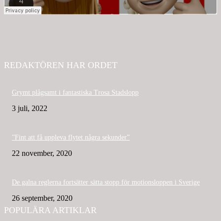
REDAKTÖREN HAR ORDET
Grymt plågsamt i fantastiska Trosa Stadslopp
3 juli, 2022
”Fint att få uppleva flytet några sekunder”
22 november, 2020
De galna reglerna fortsätter sätta stopp för motionsloppen i Sverige
26 september, 2020
POPULÄRA ARTIKLAR