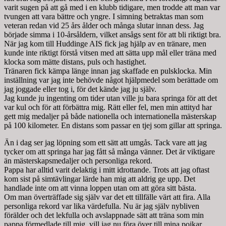
varit sugen på att gå med i en klubb tidigare, men trodde att man var
tvungen att vara bättre och yngre. I simning betraktas man som
veteran redan vid 25 års ålder och många slutar innan dess. Jag
började simma i 10-årsåldern, vilket ansågs sent för att bli riktigt bra.
När jag kom till Huddinge AIS fick jag hjälp av en tränare, men
kunde inte riktigt förstå vitsen med att sätta upp mål eller träna med
klocka som mätte distans, puls och hastighet.
Tränaren fick kämpa länge innan jag skaffade en pulsklocka. Min
inställning var jag inte behövde något hjälpmedel som berättade om
jag joggade eller tog i, för det kände jag ju själv.
Jag kunde ju ingenting om tider utan ville ju bara springa för att det
var kul och för att förbättra mig. Rätt eller fel, men min attityd har
gett mig medaljer på både nationella och internationella mästerskap
på 100 kilometer. En distans som passar en tjej som gillar att springa.
Än i dag ser jag löpning som ett sätt att umgås. Tack vare att jag
tycker om att springa har jag fått så många vänner. Det är viktigare
än mästerskapsmedaljer och personliga rekord.
Pappa har alltid varit delaktig i mitt idrottande. Trots att jag oftast
kom sist på simtävlingar lärde han mig att aldrig ge upp. Det
handlade inte om att vinna loppen utan om att göra sitt bästa.
Om man överträffade sig själv var det ett tillfälle värt att fira. Alla
personliga rekord var lika värdefulla. Nu är jag själv nybliven
förälder och det lekfulla och avslappnade sätt att träna som min
pappa förmedlade till mig, vill jag nu föra över till mina pojkar