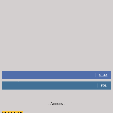
8,660
Fans
GILLA
6,714
Följare
FÖLJ
- Annons -