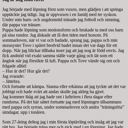
Jag började med löpning först som vuxen, men glädjen i att springa
upptäckte jag tidigt. Jag är uppvuxen i en familj med tre syskon.
Under min barn- och ungdomstid tränade jag fotboll och simning,
där pappa var tränare.
Pappa hade löpning som motionsform och brukade ta med oss barn
på sina rundor. Jag älskade att få den tiden med honom. På
sommarloven, när vi var och badade, sprang jag, pappa och min
storasyster Tove i spåret bredvid badet innan det var dags för ett
dopp. När jag blickar tillbaka inser jag att jag nog är född envis. Jag
fick andnöd vid exakt samma ställe varje gång och lät som ett
ånglok när jag försökte få luft. Pappa och Tove vände sig om och
frågade alltid:
– Hur är det? Hur går det?
Jag svarade:
– Jättebra.
Och fortsatte att kämpa. Stanna eller erkänna att jag tyckte att det var
jobbigt och hade svårt att andas skulle jag aldrig ha gjort.
Jag kommer ihåg att jag hade ont i luftrören i flera dagar efter
rundorna. På det här sättet fortsatte jag med löpningen tillsammans
med pappa och syrran, under sommarloven och andra ”träningsfria”
simdagar, upp i tonåren.
Som 27-åring deltog jag i min första löptävling och insåg att jag var
rätt bra. Jag började träna mer och gick med i en förening. Jag hade