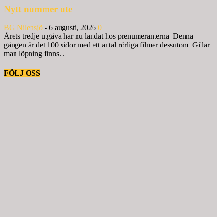
Nytt nummer ute
BG Nilensjö
-
6 augusti, 2026
0
Årets tredje utgåva har nu landat hos prenumeranterna. Denna
gången är det 100 sidor med ett antal rörliga filmer dessutom. Gillar
man löpning finns...
FÖLJ OSS