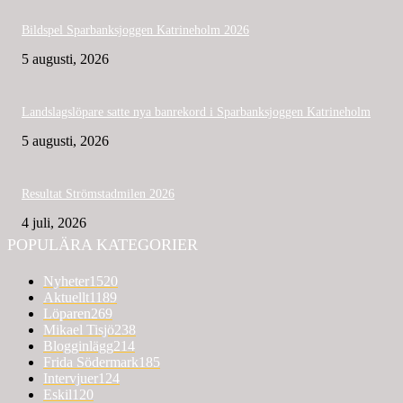
Bildspel Sparbanksjoggen Katrineholm 2026
5 augusti, 2026
Landslagslöpare satte nya banrekord i Sparbanksjoggen Katrineholm
5 augusti, 2026
Resultat Strömstadmilen 2026
4 juli, 2026
POPULÄRA KATEGORIER
Nyheter
1520
Aktuellt
1189
Löparen
269
Mikael Tisjö
238
Blogginlägg
214
Frida Södermark
185
Intervjuer
124
Eskil
120