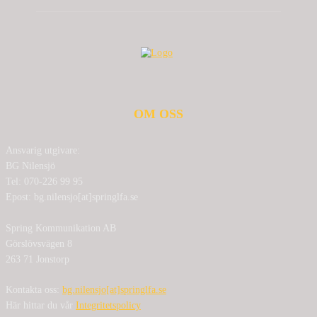
OM OSS
Ansvarig utgivare:
BG Nilensjö
Tel: 070-226 99 95
Epost: bg.nilensjo[at]springlfa.se
Spring Kommunikation AB
Görslövsvägen 8
263 71 Jonstorp
Kontakta oss:
bg.nilensjo[at]springlfa.se
Här hittar du vår
Integritetspolicy