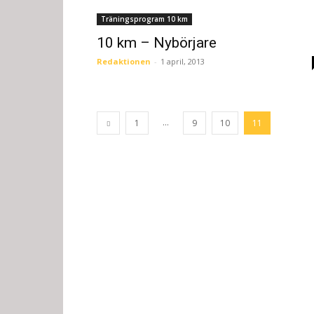
Träningsprogram 10 km
10 km – Nybörjare
Redaktionen
-
1 april, 2013
...
1
9
10
11