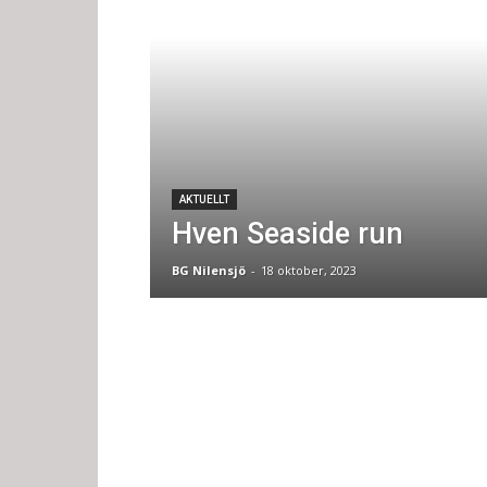
AKTUELLT
Hven Seaside run
BG Nilensjö
-
18 oktober, 2023