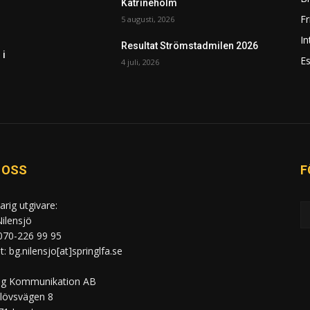
Katrineholm
F
5 augusti, 2026
In
Resultat Strömstadmilen 2026
 i
Es
4 juli, 2026
 OSS
F
arig utgivare:
ilensjö
 070-226 99 95
: bg.nilensjo[at]springlfa.se
ng Kommunikation AB
lövsvägen 8