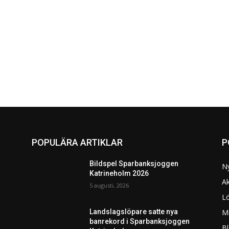
POPULÄRA ARTIKLAR
P
Bildspel Sparbanksjoggen
N
Katrineholm 2026
Ak
5 augusti, 2026
L
Mi
Landslagslöpare satte nya
banrekord i Sparbanksjoggen
Bl