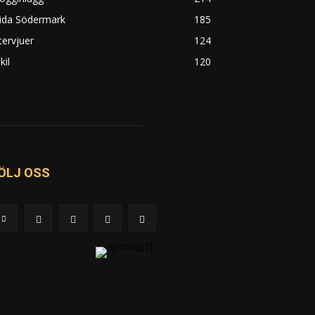
rida Södermark
185
tervjuer
124
kil
120
ÖLJ OSS