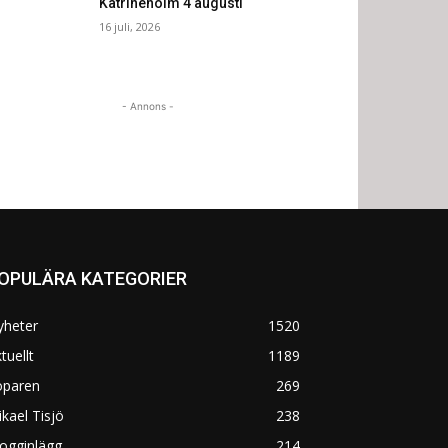
Katrineholm 4 augusti
16 juli, 2026
- Annons -
OPULÄRA KATEGORIER
yheter
1520
tuellt
1189
öparen
269
kael Tisjö
238
ogginlägg
214