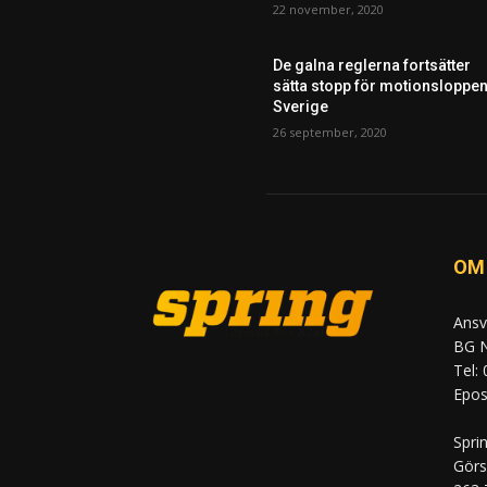
22 november, 2020
De galna reglerna fortsätter
sätta stopp för motionsloppen
Sverige
26 september, 2020
OM
Ansv
BG N
Tel:
Epost
Spri
Görs