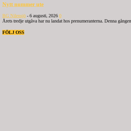
Nytt nummer ute
BG Nilensjö
-
6 augusti, 2026
0
Årets tredje utgåva har nu landat hos prenumeranterna. Denna gången ä
FÖLJ OSS