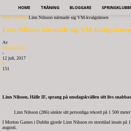
HOME
TRÄNING
BLOGGARE
SPRINGKLUBB
Hem
Nyheter
Linn Nilsson närmade sig VM-kvalgränsen
Linn Nilsson närmade sig VM-kvalgränsen
Av
Mikael Grip
-
12 juli, 2017
0
151
Linn Nilsson, Hälle IF, sprang på onsdagskvällen sitt livs snabb
Linn Nilsson (286) sänkte sitt personliga rekord på 1 500 met
I Morton Games i Dublin gjorde Linn Nilsson en storstilad insats på 
augusti.