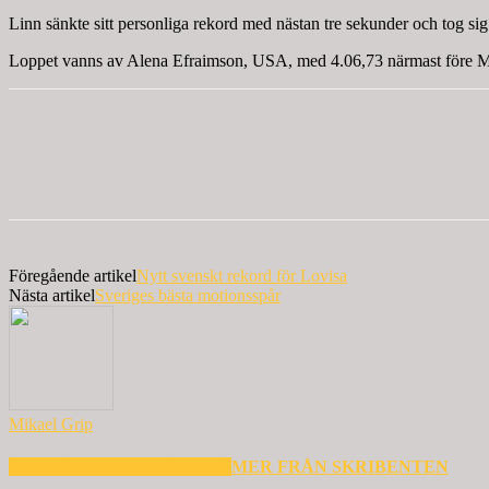
Linn sänkte sitt personliga rekord med nästan tre sekunder och tog sig 
Loppet vanns av Alena Efraimson, USA, med 4.06,73 närmast före Mel
Föregående artikel
Nytt svenskt rekord för Lovisa
Nästa artikel
Sveriges bästa motionsspår
Mikael Grip
RELATERADE ARTIKLAR
MER FRÅN SKRIBENTEN