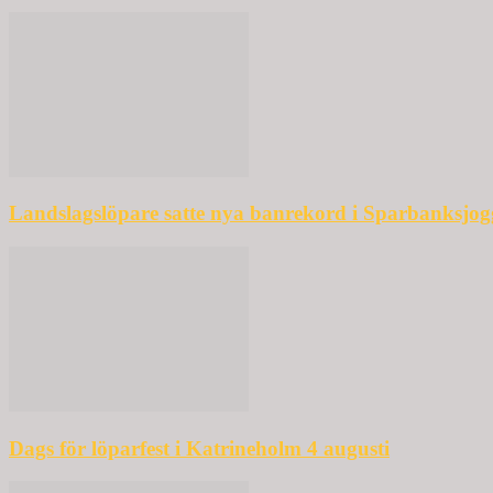
Landslagslöpare satte nya banrekord i Sparbanksjo
Dags för löparfest i Katrineholm 4 augusti