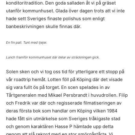
konditoritradition. Den goda salladen åt vi på gräset
utanför kommunhuset. Glada över dagen trots att vi inte
hade sett Sveriges finaste polishus som enligt
banbeskrivningen skulle finnas där.
En fin pall. Tunt med tjejer.
Lunch framför kommunhuset där delar av sträckningen gick.
Solen sken och vi tog oss tid för ytterligare ett stopp på
vår roadtrip hemåt. Lotten föll på Köping där det visade
sig vara fullt ös på torget. En scen spelades in av
Tårtgeneralen med Mikael Persbrandt i huvudrollen. Filip
och Fredrik var där och regisserade filmatiseringen av
deras första bok som handlar om Köping vilken 1984
hade fått sin utmärkelse som Sveriges tråkigaste stad
och genom karaktären Hasse P hämtade upp detta
genom att slå rekord med en stor smörgåstårta. Vi