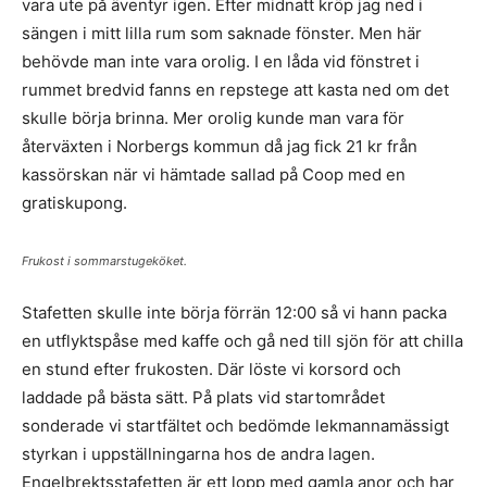
vara ute på äventyr igen. Efter midnatt kröp jag ned i
sängen i mitt lilla rum som saknade fönster. Men här
behövde man inte vara orolig. I en låda vid fönstret i
rummet bredvid fanns en repstege att kasta ned om det
skulle börja brinna. Mer orolig kunde man vara för
återväxten i Norbergs kommun då jag fick 21 kr från
kassörskan när vi hämtade sallad på Coop med en
gratiskupong.
Frukost i sommarstugeköket.
Stafetten skulle inte börja förrän 12:00 så vi hann packa
en utflyktspåse med kaffe och gå ned till sjön för att chilla
en stund efter frukosten. Där löste vi korsord och
laddade på bästa sätt. På plats vid startområdet
sonderade vi startfältet och bedömde lekmannamässigt
styrkan i uppställningarna hos de andra lagen.
Engelbrektsstafetten är ett lopp med gamla anor och har