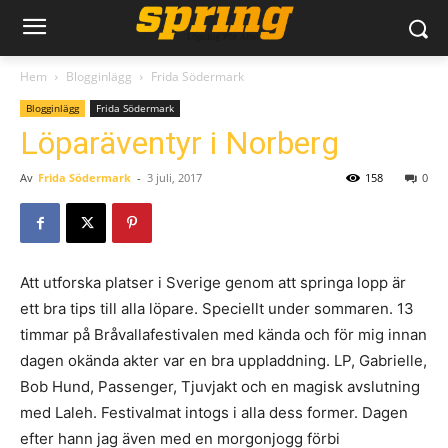
Hem
Blogginlägg
Frida Södermark
Blogginlägg
Frida Södermark
Löparäventyr i Norberg
Av
Frida Södermark
-
3 juli, 2017
158
0
Att utforska platser i Sverige genom att springa lopp är
ett bra tips till alla löpare. Speciellt under sommaren. 13
timmar på Bråvallafestivalen med kända och för mig innan
dagen okända akter var en bra uppladdning. LP, Gabrielle,
Bob Hund, Passenger, Tjuvjakt och en magisk avslutning
med Laleh. Festivalmat intogs i alla dess former. Dagen
efter hann jag även med en morgonjogg förbi