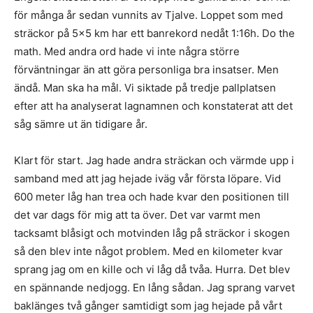
för många år sedan vunnits av Tjalve. Loppet som med
sträckor på 5×5 km har ett banrekord nedåt 1:16h. Do the
math. Med andra ord hade vi inte några större
förväntningar än att göra personliga bra insatser. Men
ändå. Man ska ha mål. Vi siktade på tredje pallplatsen
efter att ha analyserat lagnamnen och konstaterat att det
såg sämre ut än tidigare år.
Klart för start. Jag hade andra sträckan och värmde upp i
samband med att jag hejade iväg vår första löpare. Vid
600 meter låg han trea och hade kvar den positionen till
det var dags för mig att ta över. Det var varmt men
tacksamt blåsigt och motvinden låg på sträckor i skogen
så den blev inte något problem. Med en kilometer kvar
sprang jag om en kille och vi låg då tvåa. Hurra. Det blev
en spännande nedjogg. En lång sådan. Jag sprang varvet
baklänges två gånger samtidigt som jag hejade på vårt