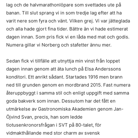
lag och de halvmarathonlöpare som svettades ute på
banan. Till slut sprang vi in som tredje lag efter att ha
varit nere som fyra och vänt. Vilken grej. Vi var jätteglada
och alla hade gjort fina tider. Bättre än vi hade estimerat
dagen innan. Som pris fick vi en låda med mat och godis.
Numera gillar vi Norberg och stafetter ännu mer.
Sedan fick vi tillfälle att utnyttja min vinst från loppet
dagen innan genom att äta lunch på Elsa Anderssons
konditori. Ett anrikt sådant. Startades 1916 men brann
ned till grunden genom en mordbrand 2015. Fast numera
återuppbyggt i samma stil och enligt uppgift med samma
goda bakverk som innan. Dessutom har det fått en
utmärkelse av Gastronomiska Akademien genom Jan-
Öjvind Svan, precis, han som ledde
tiotusenkronorsfrågan i SVT på 80-talet, för
vidmakthållande med stor charm av svensk