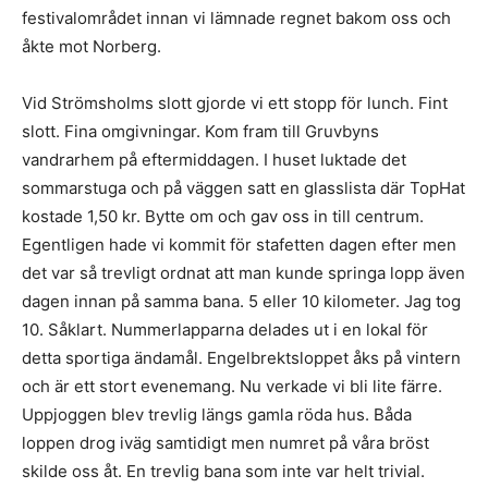
festivalområdet innan vi lämnade regnet bakom oss och
åkte mot Norberg.
Vid Strömsholms slott gjorde vi ett stopp för lunch. Fint
slott. Fina omgivningar. Kom fram till Gruvbyns
vandrarhem på eftermiddagen. I huset luktade det
sommarstuga och på väggen satt en glasslista där TopHat
kostade 1,50 kr. Bytte om och gav oss in till centrum.
Egentligen hade vi kommit för stafetten dagen efter men
det var så trevligt ordnat att man kunde springa lopp även
dagen innan på samma bana. 5 eller 10 kilometer. Jag tog
10. Såklart. Nummerlapparna delades ut i en lokal för
detta sportiga ändamål. Engelbrektsloppet åks på vintern
och är ett stort evenemang. Nu verkade vi bli lite färre.
Uppjoggen blev trevlig längs gamla röda hus. Båda
loppen drog iväg samtidigt men numret på våra bröst
skilde oss åt. En trevlig bana som inte var helt trivial.