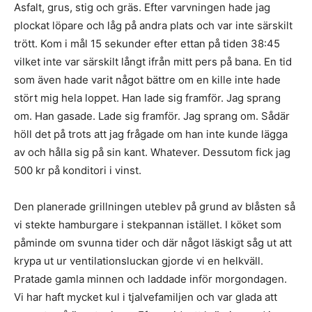
Asfalt, grus, stig och gräs. Efter varvningen hade jag
plockat löpare och låg på andra plats och var inte särskilt
trött. Kom i mål 15 sekunder efter ettan på tiden 38:45
vilket inte var särskilt långt ifrån mitt pers på bana. En tid
som även hade varit något bättre om en kille inte hade
stört mig hela loppet. Han lade sig framför. Jag sprang
om. Han gasade. Lade sig framför. Jag sprang om. Sådär
höll det på trots att jag frågade om han inte kunde lägga
av och hålla sig på sin kant. Whatever. Dessutom fick jag
500 kr på konditori i vinst.
Den planerade grillningen uteblev på grund av blåsten så
vi stekte hamburgare i stekpannan istället. I köket som
påminde om svunna tider och där något läskigt såg ut att
krypa ut ur ventilationsluckan gjorde vi en helkväll.
Pratade gamla minnen och laddade inför morgondagen.
Vi har haft mycket kul i tjalvefamiljen och var glada att