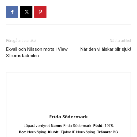
Föregående artikel
Nästa artikel
Ekvall och Nilsson möts i View
När den vi älskar blir sjuk!
Strömstadmilen
Frida Södermark
Löparäventyret
Namn:
Frida Södermark.
Född:
1978.
Bor:
Norrköping.
Klubb:
Tjalve IF Norrköping.
Tränare:
BG