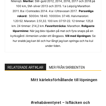
Nilensjö.
Meriter:
SM-guld 2012, 2014, 2016, 2017 och 2018 på
100 km, SM-silver 2013 och 2015. 1:a Leipzig Marathon
2011. 8:a i Comrades 2014. 4:a i Ultravasan 2017.
Personliga
rekord:
5000m: 18:40. 10000m: 37:46. Halvmaraton:
1.20:52. Maraton: 2.51,32. 100 km: 07:51:22. 12 timmar: 125,6
km. 24 timmar: 214,2 km.
Favoritsträcka:
Marathon.
Roligaste
löparminne:
När jag blev bjuden på mat och fyra snaps på en
kyrkogård i Armenien under ett långpass.
Vill med löpningen:
Se
hur snabb jag kan bli och hur långt jag kan springa och ha kul
under tiden.
RELATERADE ARTIKLAR
MER FRÅN SKRIBENTEN
Mitt kärleksförhållande till löpningen
#rehabäventyret – Isfläcken och