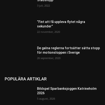
Stadslopp
3 juli, 2022
”Fint att få uppleva flytet några
sekunder”
22 november, 2020
De galna reglerna fortsätter sätta stopp
för motionsloppen i Sverige
26 september, 2020
POPULÄRA ARTIKLAR
Bildspel Sparbanksjoggen Katrineholm
2026
5 augusti, 2026