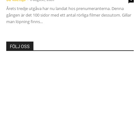
Årets tredje utgåva har nu landat hos prenumeranterna. Denna
gången är det 100 sidor med ett antal rörliga filmer dessutom. Gillar
man löpning finns...
FÖLJ OSS