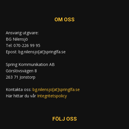
OM OSS
Ansvarig utgivare:
BG Nilensjö
Tel: 070-226 99 95
Epost: bg.nilensjo[at]springlfa.se
Spring Kommunikation AB
Görslövsvägen 8
263 71 Jonstorp
Kontakta oss:
bg.nilensjo[at]springlfa.se
Här hittar du vår
Integritetspolicy
FÖLJ OSS