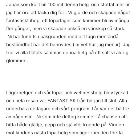
Johan som kört bil 100 mil denna helg och stöttat mer än
jag har ord att tacka dig för . Vi gjorde och skapade något
fantastiskt ihop, ett löparläger som kommer bli av många
fler gånger, men vi skapade också en vänskap så stark.
Ni har funnits i bakgrunden med ert lugn men ändå
bestämdhet när det behövdes ( ni vet hur jag menar). Jag
tror vi alla flätats samman denna helg på ett sätt vi aldrig
glömmer .
Lägerhelgen och vår löpar och wellnesshelg blev lyckad
och hela resan var FANTASTISK från början till slut. Alla
underbara deltagare och vårt program. I år var det bättre
än någonsin. Ni som inte deltog kommer få chansen att
hitta både glädje, pepp och självförtroende på Vinden
mot kindens nästa löparhelg som äger rum den första