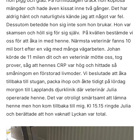
hon pigg och glad. På förmiddagen drack hon kopiösa
mängder och hade även kissat inne två gånger. Det har
aldrig hänt och naturligtvis kände jag att något var fel.
Dessutom betedde hon sig inte som hon brukar. Hon var
skamsen och höll sig för sig själv. På kvällen bestämde vi
oss för att åka in med henne. Närmsta veterinär fanns 10
mil bort efter en väg med många vägarbeten. Johan
körde de 11 milen dit och en veterinär mötte oss, tog
prover, såg att hennes CRP var hög och hittade så
småningom en förstorad livmoder. Vi beslutade att åka
tillbaka till stugan, packa ihop och åkte tidigt på lördag
morgon till Lapplands djurklinik där veterinär Julia
opererade henne. Det var otroligt smärtsamt att lämna
henne men hon kom tillbaka till mig. Kl 15.15 ringde Julia
och berättade att hon vaknat! Lyckan var total.