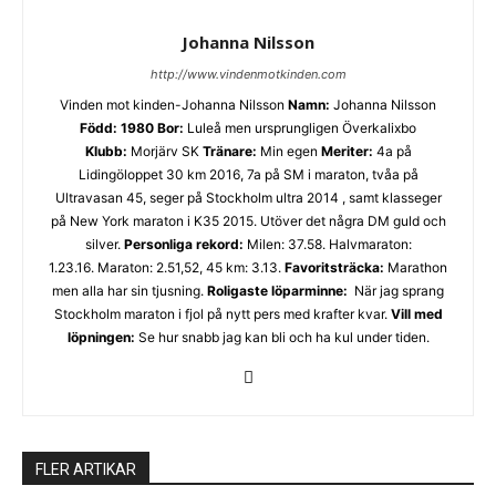
Johanna Nilsson
http://www.vindenmotkinden.com
Vinden mot kinden-Johanna Nilsson
Namn:
Johanna Nilsson
Född: 1980
Bor:
Luleå men ursprungligen Överkalixbo
Klubb:
Morjärv SK
Tränare:
Min egen
Meriter:
4a på
Lidingöloppet 30 km 2016, 7a på SM i maraton, tvåa på
Ultravasan 45, seger på Stockholm ultra 2014 , samt klasseger
på New York maraton i K35 2015. Utöver det några DM guld och
silver.
Personliga rekord:
Milen: 37.58. Halvmaraton:
1.23.16. Maraton: 2.51,52, 45 km: 3.13.
Favoritsträcka:
Marathon
men alla har sin tjusning.
Roligaste löparminne:
När jag sprang
Stockholm maraton i fjol på nytt pers med krafter kvar.
Vill med
löpningen:
Se hur snabb jag kan bli och ha kul under tiden.
FLER ARTIKAR