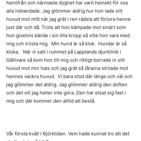
hemifrån och närmaste dygnet har varit hemskt för oss
alla inblandade. Jag glömmer aldrig hur hon lade sitt
huvud mot mitt när jag grät i ren rädsla att förlora henne
just där och då. Trots att hon kämpade mot smärt som
hon givetvis kände i sin lilla kropp så ville hon vara med
mig och trösta mig. Min hund är så klok. Hundar är så
kloka. När vi satt i rummet på Lapplands djurklinik i
Gällivare så kom hon till mig och riktigt borrade in sitt
huvud mot min hals och jag grät så tårarna strilade mot
hennes vackra huvud. Vi bara stod där länge och väl och
jag glömmer det aldrig. Jag glömmer aldrig den doften
och det vill jag heller inte göra. Den har etsat sig fast i
mig och där kommer den alltid att bestå.
Vår första kväll i Björkliden. Vem hade kunnat tro att det