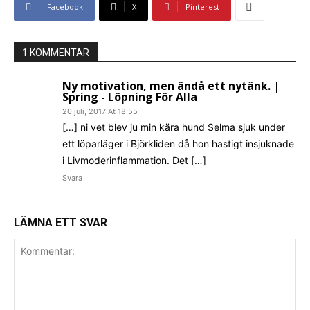
Facebook
X
Pinterest
1 KOMMENTAR
Ny motivation, men ändå ett nytänk. |
Spring - Löpning För Alla
20 juli, 2017 At 18:55
[…] ni vet blev ju min kära hund Selma sjuk under
ett löparläger i Björkliden då hon hastigt insjuknade
i Livmoderinflammation. Det […]
Svara
LÄMNA ETT SVAR