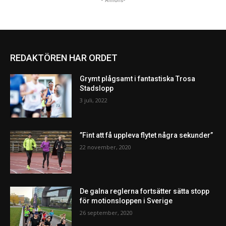
- Annons-
REDAKTÖREN HAR ORDET
Grymt plågsamt i fantastiska Trosa
Stadslopp
3 juli, 2022
”Fint att få uppleva flytet några sekunder”
22 november, 2020
De galna reglerna fortsätter sätta stopp
för motionsloppen i Sverige
26 september, 2020