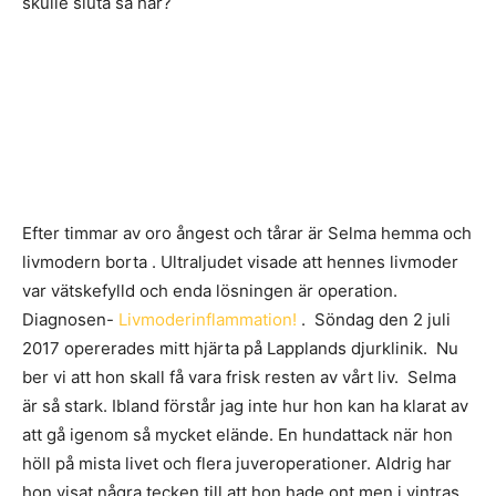
skulle sluta så här?
Efter timmar av oro ångest och tårar är Selma hemma och
livmodern borta . Ultraljudet visade att hennes livmoder
var vätskefylld och enda lösningen är operation.
Diagnosen-
Livmoderinflammation!
. Söndag den 2 juli
2017 opererades mitt hjärta på Lapplands djurklinik. Nu
ber vi att hon skall få vara frisk resten av vårt liv. Selma
är så stark. Ibland förstår jag inte hur hon kan ha klarat av
att gå igenom så mycket elände. En hundattack när hon
höll på mista livet och flera juveroperationer. Aldrig har
hon visat några tecken till att hon hade ont men i vintras