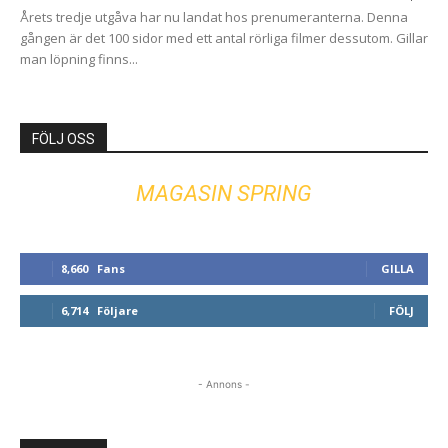
Årets tredje utgåva har nu landat hos prenumeranterna. Denna
gången är det 100 sidor med ett antal rörliga filmer dessutom. Gillar
man löpning finns...
FÖLJ OSS
MAGASIN SPRING
8,660
Fans
GILLA
6,714
Följare
FÖLJ
- Annons -