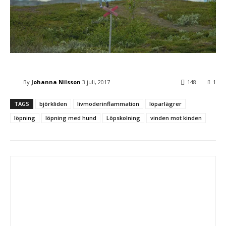
By
Johanna Nilsson
3 juli, 2017
148
1
TAGS
björkliden
livmoderinflammation
löparlägrer
löpning
löpning med hund
Löpskolning
vinden mot kinden