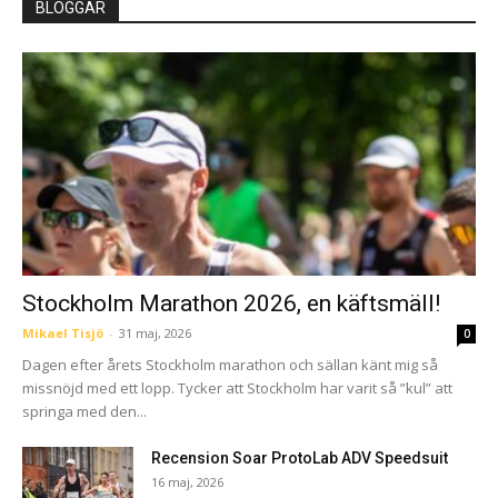
BLOGGAR
Stockholm Marathon 2026, en käftsmäll!
Mikael Tisjö
-
31 maj, 2026
0
Dagen efter årets Stockholm marathon och sällan känt mig så
missnöjd med ett lopp. Tycker att Stockholm har varit så ”kul” att
springa med den...
Recension Soar ProtoLab ADV Speedsuit
16 maj, 2026