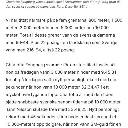
Charlotta Fougberg vann dubbelseger i Finnkampen och bidrog i hög grad till
den svenska segern på damsidan. Foto: Deca Text&Bild
Vi har tittat närmare på de fem grenarna, 800 meter, 1 500
meter, 3 000 meter hinder, 5 000 meter och 10 000
meter. Totalt i dessa grenar vann de svenska damerna
med 66-44. Plus 22 poäng i en landskamp som Sverige
vann med 216-94, alltså 22 poäng.
Charlotta Fougberg svarade för en storstilad insats när
hon på fredagen vann 3 000 meter hinder med 9.45,31
för att på lördagen sätta nytt personligt rekord med nio
sekunder när hon vann 10 000 meter 32.34,47 i ett
mycket övertygande lopp. Charlotta är med den tiden
sjätte snabbaste svenska genom tiderna på 10 000 meter.
Linn Nilsson slutade trea med 33.48,25. Nytt personligt
rekord med 45 sekunder (Linn hade endast sprungit ett
10 000-meterslopp tidigare, när hon vann SM-guld för en