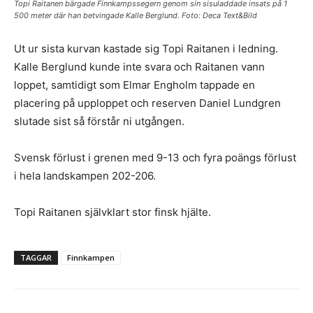
Topi Raitanen bärgade Finnkampssegern genom sin sisuladdade insats på 1
500 meter där han betvingade Kalle Berglund. Foto: Deca Text&Bild
Ut ur sista kurvan kastade sig Topi Raitanen i ledning.
Kalle Berglund kunde inte svara och Raitanen vann
loppet, samtidigt som Elmar Engholm tappade en
placering på upploppet och reserven Daniel Lundgren
slutade sist så förstår ni utgången.
Svensk förlust i grenen med 9-13 och fyra poängs förlust
i hela landskampen 202-206.
Topi Raitanen självklart stor finsk hjälte.
TAGGAR
Finnkampen