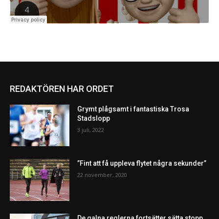
REDAKTÖREN HAR ORDET
Grymt plågsamt i fantastiska Trosa
Stadslopp
3 juli, 2022
”Fint att få uppleva flytet några sekunder”
22 november, 2020
De galna reglerna fortsätter sätta stopp