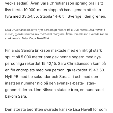
vecka sedan). Även Sara Christiansson sprang bra i sitt
livs första 10 000-meterslopp på bana genom att sluta
fyra med 33.54,55. Stabila 14-6 till Sverige i den grenen.
Sara Christiansson satte nytt personligt rekord på 5 000 meter, Lisa Havell, i
mitten, gjorde samma sak med rejäl marginal. Även Linn Nilsson svarade för en
stark insats. Foto: Deca Text&Bild
Finlands Sandra Eriksson mäktade med en riktigt stark
spurt på 5 000 meter som gav henne segern med nya
personliga rekordet 15.42,15. Sara Christiansson kom på
en fin andraplats med nya personliga rekordet 15.43,63.
Nytt PB med tio sekunder och Sara är i och med den
insatsen nummer nio på den svenska-bästa-listan-
genom-tiderna. Linn Nilsson slutade trea, en hundradel
bakom Sara.
Den största bedriften svarade kanske Lisa Havell för som