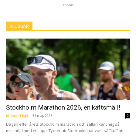
- Annons -
BLOGGAR
Stockholm Marathon 2026, en käftsmäll!
Mikael Tisjö
-
31 maj, 2026
0
Dagen efter årets Stockholm marathon och sällan känt mig så
missnöjd med ett lopp. Tycker att Stockholm har varit så ”kul” att