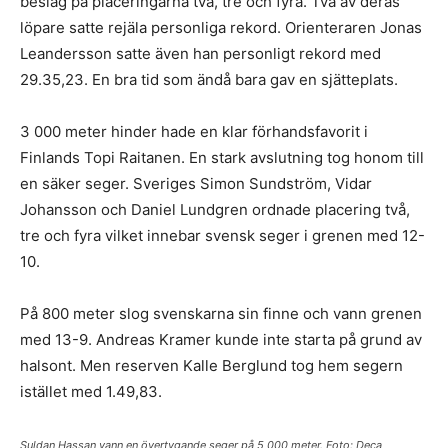
beslag på placeringarna två, tre och fyra. Två av deras
löpare satte rejäla personliga rekord. Orienteraren Jonas
Leandersson satte även han personligt rekord med
29.35,23. En bra tid som ändå bara gav en sjätteplats.
3 000 meter hinder hade en klar förhandsfavorit i
Finlands Topi Raitanen. En stark avslutning tog honom till
en säker seger. Sveriges Simon Sundström, Vidar
Johansson och Daniel Lundgren ordnade placering två,
tre och fyra vilket innebar svensk seger i grenen med 12-
10.
På 800 meter slog svenskarna sin finne och vann grenen
med 13-9. Andreas Kramer kunde inte starta på grund av
halsont. Men reserven Kalle Berglund tog hem segern
istället med 1.49,83.
Suldan Hassan vann en övertygande seger på 5 000 meter. Foto: Deca