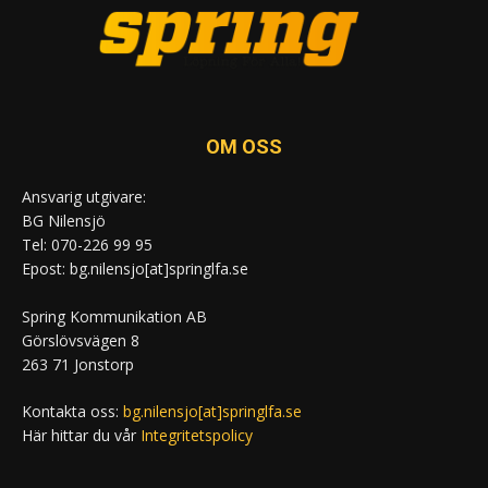
OM OSS
Ansvarig utgivare:
BG Nilensjö
Tel: 070-226 99 95
Epost: bg.nilensjo[at]springlfa.se
Spring Kommunikation AB
Görslövsvägen 8
263 71 Jonstorp
Kontakta oss:
bg.nilensjo[at]springlfa.se
Här hittar du vår
Integritetspolicy