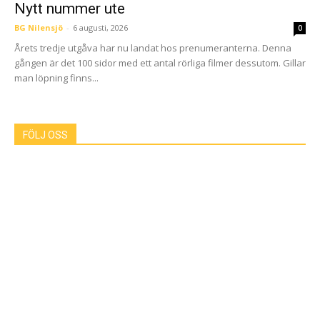
Nytt nummer ute
BG Nilensjö
-
6 augusti, 2026
0
Årets tredje utgåva har nu landat hos prenumeranterna. Denna
gången är det 100 sidor med ett antal rörliga filmer dessutom. Gillar
man löpning finns...
FÖLJ OSS