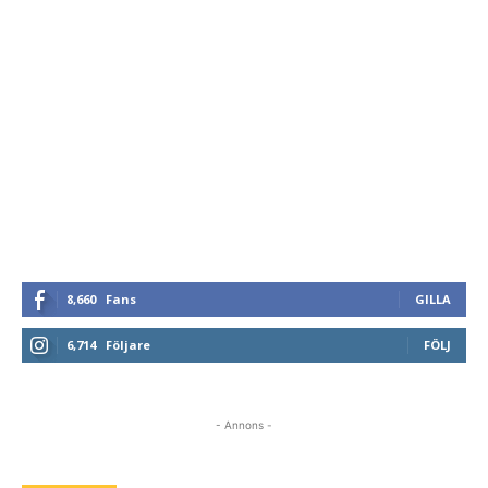
8,660
Fans
GILLA
6,714
Följare
FÖLJ
- Annons -