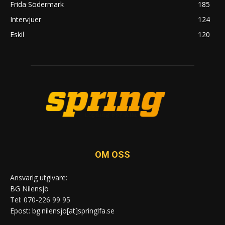
Frida Södermark
185
Intervjuer
124
Eskil
120
OM OSS
Ansvarig utgivare:
BG Nilensjö
Tel: 070-226 99 95
Epost: bg.nilensjo[at]springlfa.se