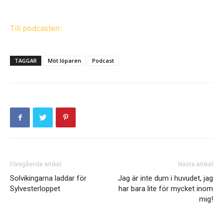
Till podcasten:
TAGGAR
Möt löparen
Podcast
Föregående artikel
Nästa artikel
Solvikingarna laddar för
Jag är inte dum i huvudet, jag
Sylvesterloppet
har bara lite för mycket inom
mig!