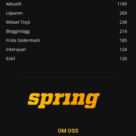
Aktuellt
1189
Löparen
269
Mikael Tisjö
238
Blogginlägg
214
Frida Södermark
185
Intervjuer
124
Eskil
120
OM OSS