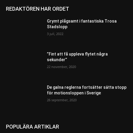
REDAKTÖREN HAR ORDET
Grymt plågsamt i fantastiska Trosa
Stadslopp
3 juli, 2022
”Fint att få uppleva flytet några
sekunder”
22 november, 2020
De galna reglerna fortsätter sätta stopp
för motionsloppen i Sverige
26 september, 2020
POPULÄRA ARTIKLAR