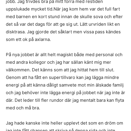
jobb. Jag trivdes bra på mitt förra med restiden
uppslukade mycket tid.När jag kom hem var det full fart
med barnen en kort stund innan de skulle sova och efter
det så var det dags för att ge sig ut. Lätt urvriden likt en
disktrasa. Jag gjorde det såklart men vissa pass kändes
som ett ok på axlarna.
På nya jobbet är allt helt magiskt både med personal och
med andra kollegor och jag har sällan känt mig mer
välkommen. Det känns som att jag hittat hem till slut.
Genom att ha fått en supertillvaro kan jag lägga mindre
energi på att känna dåligt samvete mot min älskade familj
och jag behöver inte lägga energi på jobbet när jag inte är
där. Det leder till fler rundor där jag mentalt bara kan flyta
med och må bra.
Jag hade kanske inte heller upplevt det som en dröm om
jag inte fått chansen att skriva på denna sida och inte