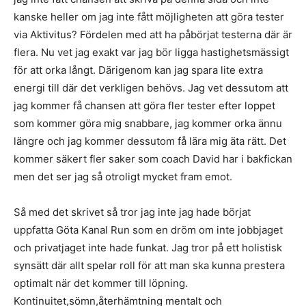
kanske heller om jag inte fått möjligheten att göra tester
via Aktivitus? Fördelen med att ha påbörjat testerna där är
flera. Nu vet jag exakt var jag bör ligga hastighetsmässigt
för att orka långt. Därigenom kan jag spara lite extra
energi till där det verkligen behövs. Jag vet dessutom att
jag kommer få chansen att göra fler tester efter loppet
som kommer göra mig snabbare, jag kommer orka ännu
längre och jag kommer dessutom få lära mig äta rätt. Det
kommer säkert fler saker som coach David har i bakfickan
men det ser jag så otroligt mycket fram emot.
Så med det skrivet så tror jag inte jag hade börjat
uppfatta Göta Kanal Run som en dröm om inte jobbjaget
och privatjaget inte hade funkat. Jag tror på ett holistisk
synsätt där allt spelar roll för att man ska kunna prestera
optimalt när det kommer till löpning.
Kontinuitet,sömn,återhämtning mentalt och