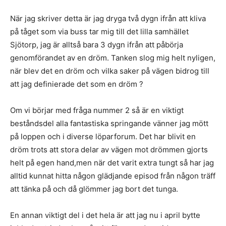
När jag skriver detta är jag dryga två dygn ifrån att kliva
på tåget som via buss tar mig till det lilla samhället
Sjötorp, jag är alltså bara 3 dygn ifrån att påbörja
genomförandet av en dröm. Tanken slog mig helt nyligen,
när blev det en dröm och vilka saker på vägen bidrog till
att jag definierade det som en dröm ?
Om vi börjar med fråga nummer 2 så är en viktigt
beståndsdel alla fantastiska springande vänner jag mött
på loppen och i diverse löparforum. Det har blivit en
dröm trots att stora delar av vägen mot drömmen gjorts
helt på egen hand,men när det varit extra tungt så har jag
alltid kunnat hitta någon glädjande episod från någon träff
att tänka på och då glömmer jag bort det tunga.
En annan viktigt del i det hela är att jag nu i april bytte