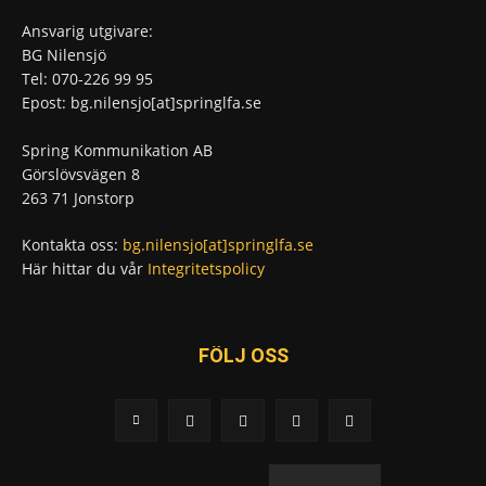
Ansvarig utgivare:
BG Nilensjö
Tel: 070-226 99 95
Epost: bg.nilensjo[at]springlfa.se
Spring Kommunikation AB
Görslövsvägen 8
263 71 Jonstorp
Kontakta oss:
bg.nilensjo[at]springlfa.se
Här hittar du vår
Integritetspolicy
FÖLJ OSS