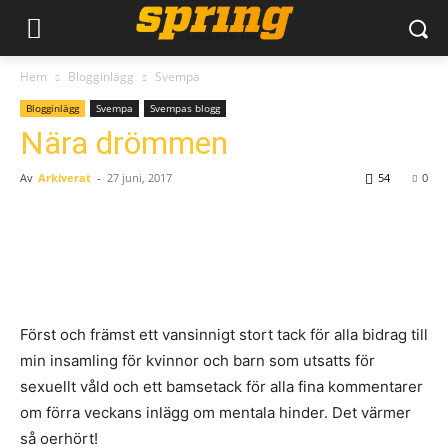
Hem
Blogginlägg
Svempa
Blogginlägg
Svempa
Svempas blogg
Nära drömmen
Av
Arkiverat
-
27 juni, 2017
54
0
Först och främst ett vansinnigt stort tack för alla bidrag till
min insamling för kvinnor och barn som utsatts för
sexuellt våld och ett bamsetack för alla fina kommentarer
om förra veckans inlägg om mentala hinder. Det värmer
så oerhört!