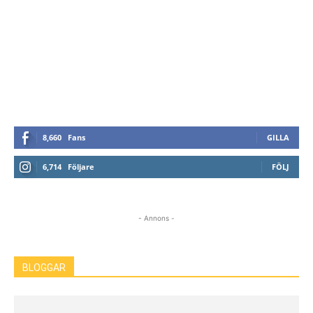
8,660
Fans
GILLA
6,714
Följare
FÖLJ
- Annons -
BLOGGAR