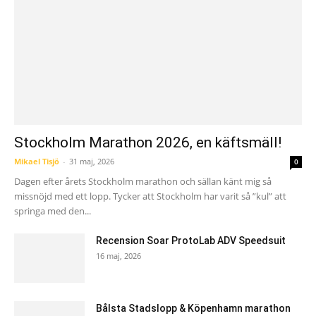
Stockholm Marathon 2026, en käftsmäll!
Mikael Tisjö
-
31 maj, 2026
0
Dagen efter årets Stockholm marathon och sällan känt mig så
missnöjd med ett lopp. Tycker att Stockholm har varit så ”kul” att
springa med den...
Recension Soar ProtoLab ADV Speedsuit
16 maj, 2026
Bålsta Stadslopp & Köpenhamn marathon