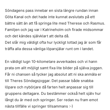
Söndagens pass innebar en sista längre rundan innan
Göta Kanal och det hade inte kunnat avslutats på ett
bättre sätt än att få springa lite med Therese och Rasmus.
Familjen och jag var i Katrineholm och firade midsommar
och det kändes självklart att delta då.
Det slår mig väldigt ofta hur lyckligt lottad jag är som får
träffa alla dessa vänliga löparsjälar runt om i landet.
En väldigt lugn 10-kilometare avverkades och vi hann
prata om allt möjligt samt fixa lite bilder på själva joggen.
Får ni chansen så tycker jag absolut att ni ska anmäla er
till Theres Söndagsjoggar. Det passar både snabba
löpare och nybörjare då farten helt anpassar sig till
gruppens deltagare. Du bestämmer också helt själv hur
långt du är med och springer. Ser redan nu fram emot
nästa tillfälle vi springer tillsammans :-)