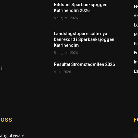
Bildspel Sparbanksjoggen
N
Katrineholm 2026
Ak
5 augusti, 2026
L
Mi
Landslagslöpare satte nya
banrekord i Sparbanksjoggen
Bl
Katrineholm
F
5 augusti, 2026
In
Resultat Strömstadmilen 2026
 i
Es
4 juli, 2026
 OSS
F
arig utgivare: