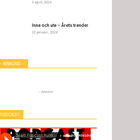
3 april, 2026
Inne och ute – Årets trender
23 januari, 2026
– ANNONS –
- Annons-
PODCAST