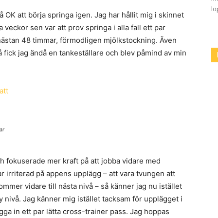
lö
OK att börja springa igen. Jag har hållit mig i skinnet
 veckor sen var att prov springa i alla fall ett par
 nästan 48 timmar, förmodligen mjölkstockning. Även
å fick jag ändå en tankeställare och blev påmind av min
ar
och fokuserade mer kraft på att jobba vidare med
irriterad på appens upplägg – att vara tvungen att
er vidare till nästa nivå – så känner jag nu istället
 ny nivå. Jag känner mig istället tacksam för upplägget i
gga in ett par lätta cross-trainer pass. Jag hoppas