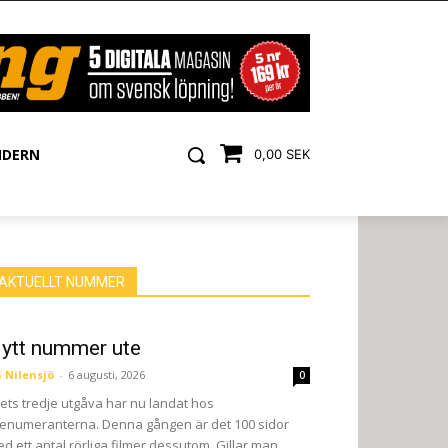
NDERN
0,00 SEK
AKTUELLT NUMMER
ytt nummer ute
 Nilensjö
-
6 augusti, 2026
0
ets tredje utgåva har nu landat hos
enumeranterna. Denna gången är det 100 sidor
d ett antal rörliga filmer dessutom. Gillar man