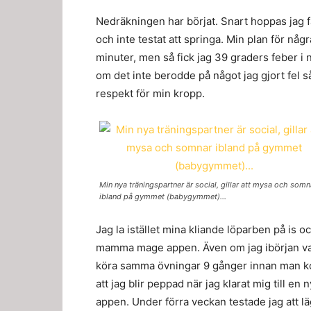
Nedräkningen har börjat. Snart hoppas jag få 
och inte testat att springa. Min plan för några
minuter, men så fick jag 39 graders feber i
om det inte berodde på något jag gjort fel s
respekt för min kropp.
Min nya träningspartner är social, gillar att mysa och somn
ibland på gymmet (babygymmet)…
Jag la istället mina kliande löparben på is 
mamma mage appen. Även om jag ibörjan var 
köra samma övningar 9 gånger innan man komm
att jag blir peppad när jag klarat mig till en
appen. Under förra veckan testade jag att lä