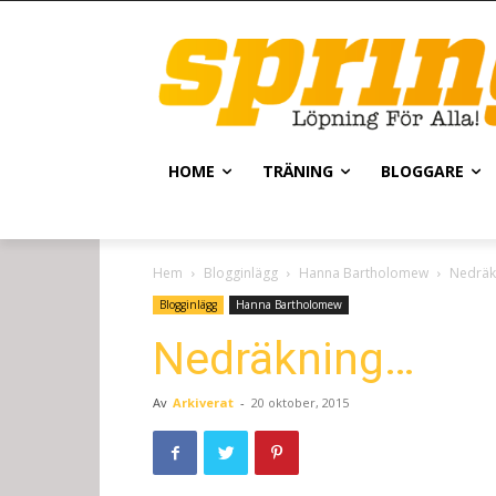
HOME
TRÄNING
BLOGGARE
Hem
Blogginlägg
Hanna Bartholomew
Nedräk
Blogginlägg
Hanna Bartholomew
Nedräkning…
Av
Arkiverat
-
20 oktober, 2015