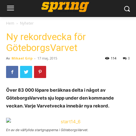
Hem
Nyheter
Ny rekordvecka för
GöteborgsVarvet
Av
Mikael Grip
-
17 maj, 2015
114
0
Över 83 000 löpare beräknas delta i något av
GöteborgsVarvets sju lopp under den kommande
veckan. Varje Varvetvecka innebär nya rekord.
En av de välfyllda startgrupperna i GöteborgsVarvet.