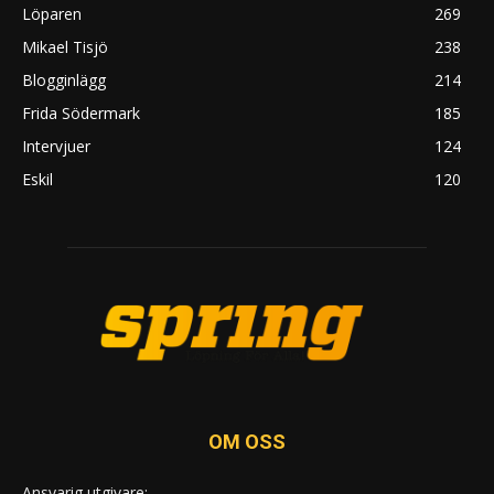
Löparen
269
Mikael Tisjö
238
Blogginlägg
214
Frida Södermark
185
Intervjuer
124
Eskil
120
OM OSS
Ansvarig utgivare: