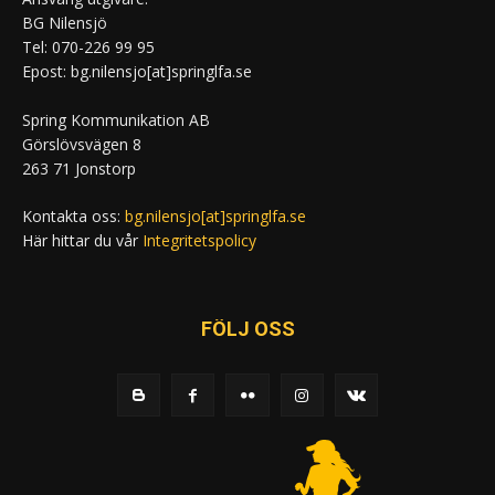
BG Nilensjö
Tel: 070-226 99 95
Epost: bg.nilensjo[at]springlfa.se
Spring Kommunikation AB
Görslövsvägen 8
263 71 Jonstorp
Kontakta oss:
bg.nilensjo[at]springlfa.se
Här hittar du vår
Integritetspolicy
FÖLJ OSS