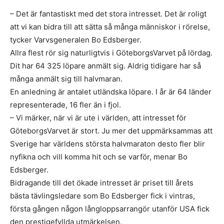
– Det är fantastiskt med det stora intresset. Det är roligt
att vi kan bidra till att sätta så många människor i rörelse,
tycker Varvsgeneralen Bo Edsberger.
Allra flest rör sig naturligtvis i GöteborgsVarvet på lördag.
Dit har 64 325 löpare anmält sig. Aldrig tidigare har så
många anmält sig till halvmaran.
En anledning är antalet utländska löpare. I år är 64 länder
representerade, 16 fler än i fjol.
– Vi märker, när vi är ute i världen, att intresset för
GöteborgsVarvet är stort. Ju mer det uppmärksammas att
Sverige har världens största halvmaraton desto fler blir
nyfikna och vill komma hit och se varför, menar Bo
Edsberger.
Bidragande till det ökade intresset är priset till årets
bästa tävlingsledare som Bo Edsberger fick i vintras,
första gången någon långloppsarrangör utanför USA fick
den prestigefyllda utmärkelsen.