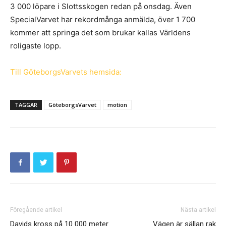
3 000 löpare i Slottsskogen redan på onsdag. Även
SpecialVarvet har rekordmånga anmälda, över 1 700
kommer att springa det som brukar kallas Världens
roligaste lopp.
Till GöteborgsVarvets hemsida:
TAGGAR
GöteborgsVarvet
motion
Föregående artikel
Nästa artikel
Davids kross på 10 000 meter
Vägen är sällan rak