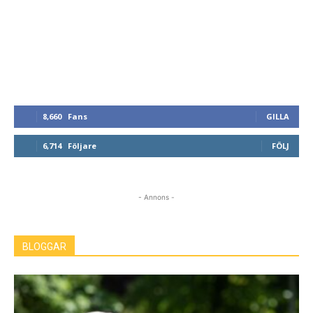
8,660
Fans
GILLA
6,714
Följare
FÖLJ
- Annons -
BLOGGAR