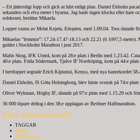
– Ett jätteroligt lopp och gick ut hårt enligt plan. Daniel Ekholm paca
sekunden och elva meter i byarna. Jag hade ingen klocka eller hare och 
solskenet, berättar Mikaela.
Loppet vanns av Melat Kejeta, Etiopien, med 1.09.04. Trea slutade 
Mikaelas ”femmor”: 17.24-17.47-18.13 och 22.21 (6 1097,5 meter). Mi
guldet i Stockholm Marathon i juni 2017.
Malin Skog, IFK Umeå, kom på 28:e plats i Berlin med 1.23.42. Catar
40:e plats. Frida Södermark, Tjalve IF Norrköping, kom på 44:e plats
I herrloppet segrade Erich Kiptanui, Kenya, med nya banrekordet 58.4
Daniel Ekholm, IS Göta Helsingborg, blev bäste svensk på 74:e plats 
Oliver Wykman, Högby IF, slutade på 97:e plats med 1.15.29 och S
36 000 löpare deltog i den 38:e upplagan av Berliner Halfmarathon.
Resultat, Berlin halvmaraton 2018:
TAGGAR
Berlin
Halvmaraton