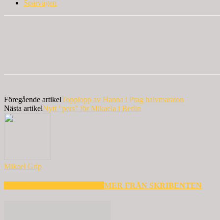
Spårvägen
Föregående artikel
Topplopp av Hanna i Prag halvmaraton
Nästa artikel
Nytt "pers" för Mikaela i Berlin
Mikael Grip
RELATERADE ARTIKLAR
MER FRÅN SKRIBENTEN