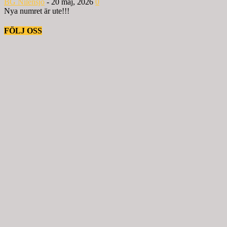
BG Nilensjö
-
20 maj, 2026
0
Nya numret är ute!!!
FÖLJ OSS