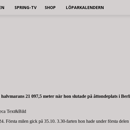
EN
SPRING-TV
SHOP
LÖPARKALENDERN
 halvmarans 21 097,5 meter när hon slutade på åttondeplats i Ber
Deca Text&Bild
 Första milen gick på 35.10. 3.30-farten hon hade under första delen byt