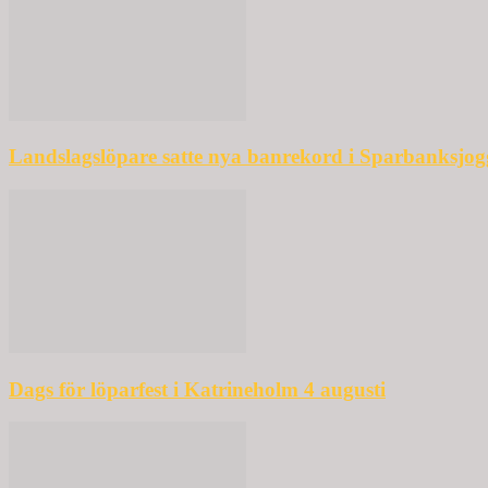
Landslagslöpare satte nya banrekord i Sparbanksjo
Dags för löparfest i Katrineholm 4 augusti