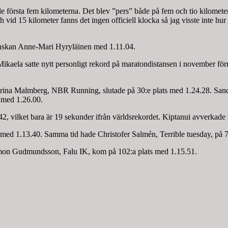
de första fem kilometerna. Det blev ”pers” både på fem och tio kilometer.
vid 15 kilometer fanns det ingen officiell klocka så jag visste inte hur 
finskan Anne-Mari Hyryläinen med 1.11.04.
kaela satte nytt personligt rekord på maratondistansen i november för
ina Malmberg, NBR Running, slutade på 30:e plats med 1.24.28. Sandra 
 med 1.26.00.
2, vilket bara är 19 sekunder ifrån världsrekordet. Kiptanui avverkade 
med 1.13.40. Samma tid hade Christofer Salmén, Terrible tuesday, på 75
imon Gudmundsson, Falu IK, kom på 102:a plats med 1.15.51.