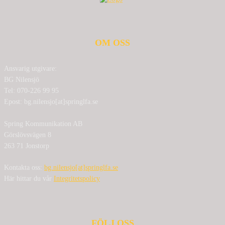
OM OSS
Ansvarig utgivare:
BG Nilensjö
Tel: 070-226 99 95
Epost: bg.nilensjo[at]springlfa.se
Spring Kommunikation AB
Görslövsvägen 8
263 71 Jonstorp
Kontakta oss:
bg.nilensjo[at]springlfa.se
Här hittar du vår
Integritetspolicy
FÖLJ OSS