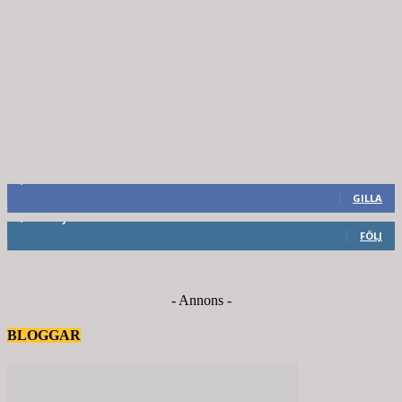
8,660
Fans
GILLA
6,714
Följare
FÖLJ
- Annons -
BLOGGAR