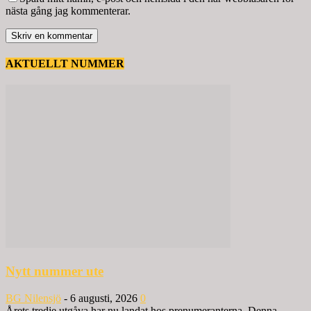
nästa gång jag kommenterar.
AKTUELLT NUMMER
Nytt nummer ute
BG Nilensjö
-
6 augusti, 2026
0
Årets tredje utgåva har nu landat hos prenumeranterna. Denna