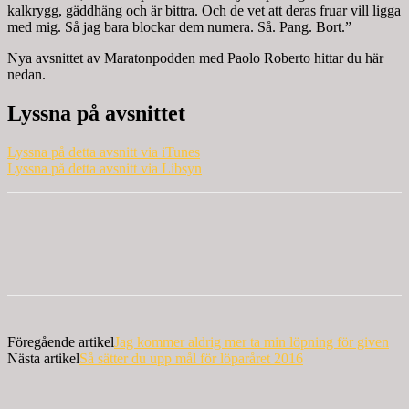
kalkrygg, gäddhäng och är bittra. Och de vet att deras fruar vill ligga
med mig. Så jag bara blockar dem numera. Så. Pang. Bort.”
Nya avsnittet av Maratonpodden med Paolo Roberto hittar du här
nedan.
Lyssna på avsnittet
Lyssna på detta avsnitt via iTunes
Lyssna på detta avsnitt via Libsyn
Föregående artikel
Jag kommer aldrig mer ta min löpning för given
Nästa artikel
Så sätter du upp mål för löparåret 2016