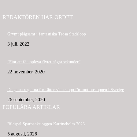
REDAKTÖREN HAR ORDET
Grymt plågsamt i fantastiska Trosa Stadslopp
3 juli, 2022
”Fint att få uppleva flytet några sekunder”
22 november, 2020
De galna reglerna fortsätter sätta stopp för motionsloppen i Sverige
26 september, 2020
POPULÄRA ARTIKLAR
Bildspel Sparbanksjoggen Katrineholm 2026
5 augusti, 2026