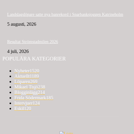
Landslagslöpare satte nya banrekord i Sparbanksjoggen Katrineholm
5 augusti, 2026
Resultat Strömstadmilen 2026
4 juli, 2026
POPULÄRA KATEGORIER
Nyheter
1520
Aktuellt
1189
Löparen
269
Mikael Tisjö
238
Blogginlägg
214
Frida Södermark
185
Intervjuer
124
Eskil
120