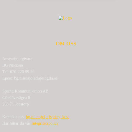
OM OSS
Ansvarig utgivare:
BG Nilensjö
Tel: 070-226 99 95
Epost: bg.nilensjo[at]springlfa.se
Spring Kommunikation AB
Görslövsvägen 8
263 71 Jonstorp
Kontakta oss:
bg.nilensjo[at]springlfa.se
Här hittar du vår
Integritetspolicy