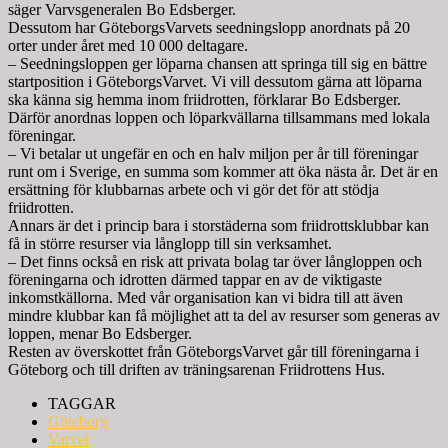
säger Varvsgeneralen Bo Edsberger.
Dessutom har GöteborgsVarvets seedningslopp anordnats på 20
orter under året med 10 000 deltagare.
– Seedningsloppen ger löparna chansen att springa till sig en bättre
startposition i GöteborgsVarvet. Vi vill dessutom gärna att löparna
ska känna sig hemma inom friidrotten, förklarar Bo Edsberger.
Därför anordnas loppen och löparkvällarna tillsammans med lokala
föreningar.
– Vi betalar ut ungefär en och en halv miljon per år till föreningar
runt om i Sverige, en summa som kommer att öka nästa år. Det är en
ersättning för klubbarnas arbete och vi gör det för att stödja
friidrotten.
Annars är det i princip bara i storstäderna som friidrottsklubbar kan
få in större resurser via långlopp till sin verksamhet.
– Det finns också en risk att privata bolag tar över långloppen och
föreningarna och idrotten därmed tappar en av de viktigaste
inkomstkällorna. Med vår organisation kan vi bidra till att även
mindre klubbar kan få möjlighet att ta del av resurser som generas av
loppen, menar Bo Edsberger.
Resten av överskottet från GöteborgsVarvet går till föreningarna i
Göteborg och till driften av träningsarenan Friidrottens Hus.
TAGGAR
Göteborg
Varvet