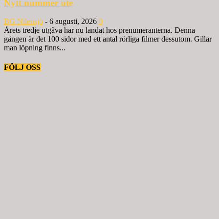
Nytt nummer ute
BG Nilensjö
-
6 augusti, 2026
0
Årets tredje utgåva har nu landat hos prenumeranterna. Denna
gången är det 100 sidor med ett antal rörliga filmer dessutom. Gillar
man löpning finns...
FÖLJ OSS