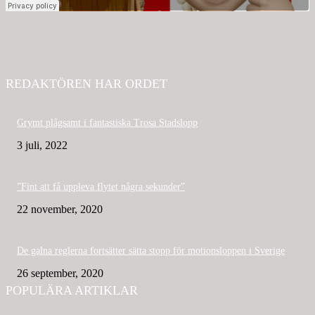
REDAKTÖREN HAR ORDET
Grymt plågsamt i fantastiska Trosa Stadslopp
3 juli, 2022
”Fint att få uppleva flytet några sekunder”
22 november, 2020
De galna reglerna fortsätter sätta stopp för motionsloppen i Sverige
26 september, 2020
POPULÄRA ARTIKLAR