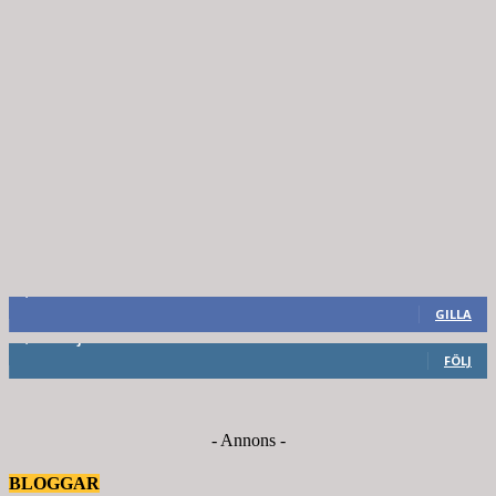
8,660
Fans
GILLA
6,714
Följare
FÖLJ
- Annons -
BLOGGAR