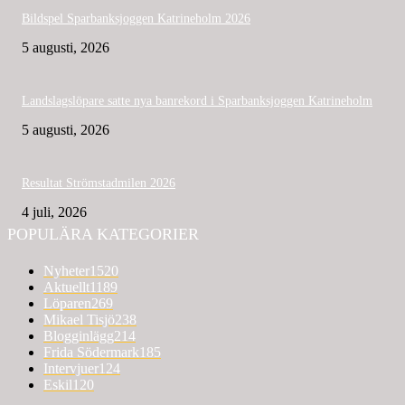
Bildspel Sparbanksjoggen Katrineholm 2026
5 augusti, 2026
Landslagslöpare satte nya banrekord i Sparbanksjoggen Katrineholm
5 augusti, 2026
Resultat Strömstadmilen 2026
4 juli, 2026
POPULÄRA KATEGORIER
Nyheter
1520
Aktuellt
1189
Löparen
269
Mikael Tisjö
238
Blogginlägg
214
Frida Södermark
185
Intervjuer
124
Eskil
120