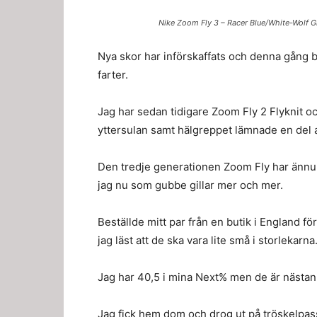
Nike Zoom Fly 3 – Racer Blue/White-Wolf Gre
Nya skor har införskaffats och denna gång 
farter.
Jag har sedan tidigare Zoom Fly 2 Flyknit o
yttersulan samt hälgreppet lämnade en del a
Den tredje generationen Zoom Fly har ännu m
jag nu som gubbe gillar mer och mer.
Beställde mitt par från en butik i England för
jag läst att de ska vara lite små i storlekarna
Jag har 40,5 i mina Next% men de är nästan i
Jag fick hem dom och drog ut på tröskelpass