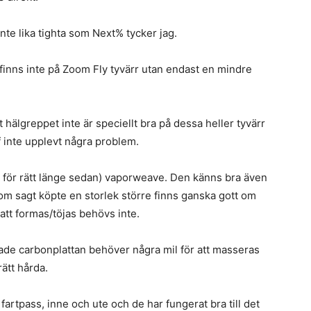
nte lika tighta som Next% tycker jag.
inns inte på Zoom Fly tyvärr utan endast en mindre
 hälgreppet inte är speciellt bra på dessa heller tyvärr
 inte upplevt några problem.
u för rätt länge sedan) vaporweave. Den känns bra även
om sagt köpte en storlek större finns ganska gott om
tt formas/töjas behövs inte.
de carbonplattan behöver några mil för att masseras
ätt hårda.
fartpass, inne och ute och de har fungerat bra till det