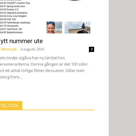
ytt nummer ute
 Nilensjö
-
6 augusti, 2026
0
ets tredje utgåva har nu landat hos
enumeranterna. Denna gången är det 100 sidor
d ett antal rörliga filmer dessutom. Gillar man
pning finns...
FÖLJ OSS