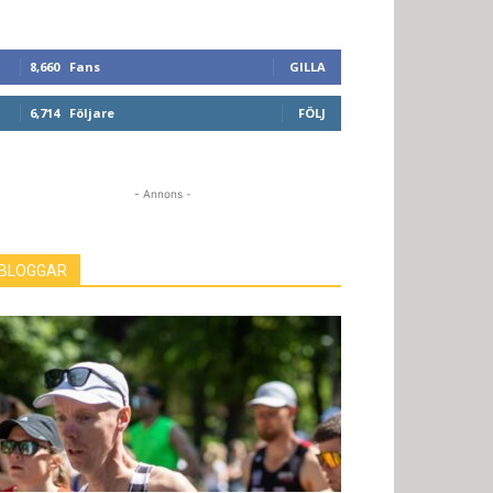
8,660
Fans
GILLA
6,714
Följare
FÖLJ
- Annons -
BLOGGAR