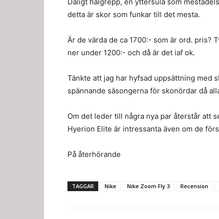
Dåligt hälgrepp, en yttersula som mestadels 
detta är skor som funkar till det mesta.
Är de värda de ca 1700:- som är ord. pris? 
ner under 1200:- och då är det iaf ok.
Tänkte att jag har hyfsad uppsättning med sk
spännande säsongerna för skonördar då alla
Om det leder till några nya par återstår at
Hyerion Elite är intressanta även om de förs
På återhörande
TAGGAR
Nike
Nike Zoom Fly 3
Recension