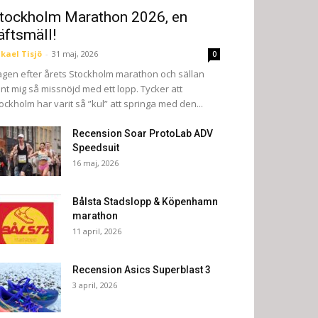
tockholm Marathon 2026, en
äftsmäll!
kael Tisjö
-
31 maj, 2026
0
gen efter årets Stockholm marathon och sällan
nt mig så missnöjd med ett lopp. Tycker att
ockholm har varit så ”kul” att springa med den...
Recension Soar ProtoLab ADV
Speedsuit
16 maj, 2026
Bålsta Stadslopp & Köpenhamn
marathon
11 april, 2026
Recension Asics Superblast 3
3 april, 2026