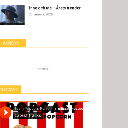
Inne och ute – Årets trender
23 januari, 2026
– ANNONS –
- Annons-
PODCAST