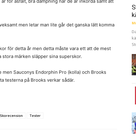
är för asfalt, bra dämpning när de är inkörda samt att
S
k
Mi
Tveksamt men letar man lite går det ganska lätt komma
Da
kä
St
or för detta år men detta måste vara ett att de mest
 stora märken släpper sina superskor.
t se men Sauconys Endorphin Pro (kolla) och Brooks
ta testerna på Brooks verkar sådär.
Skorecension
Tester