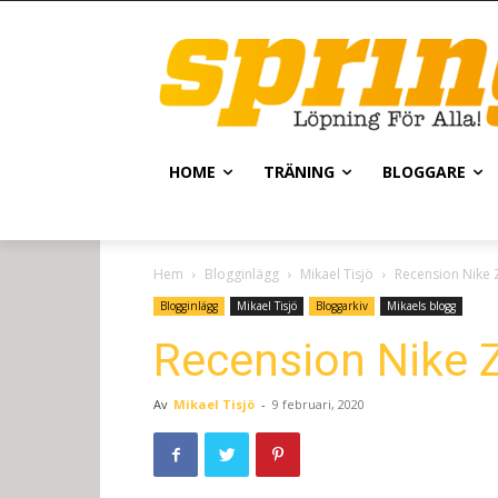
HOME
TRÄNING
BLOGGARE
Hem
Blogginlägg
Mikael Tisjö
Recension Nike 
Blogginlägg
Mikael Tisjö
Bloggarkiv
Mikaels blogg
Recension Nike 
Av
Mikael Tisjö
-
9 februari, 2020