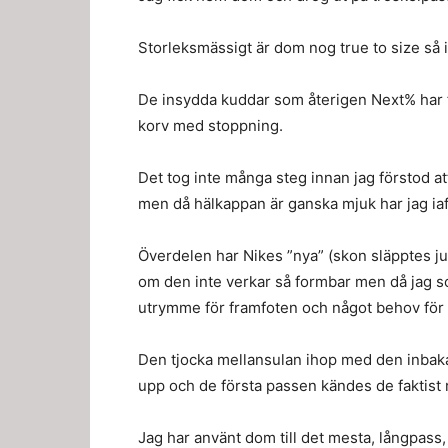
Storleksmässigt är dom nog true to size så i
De insydda kuddar som återigen Next% har f
korv med stoppning.
Det tog inte många steg innan jag förstod att
men då hälkappan är ganska mjuk har jag iaf
Överdelen har Nikes ”nya” (skon släpptes j
om den inte verkar så formbar men då jag s
utrymme för framfoten och något behov för a
Den tjocka mellansulan ihop med den inbaka
upp och de första passen kändes de faktist r
Jag har använt dom till det mesta, långpass, 