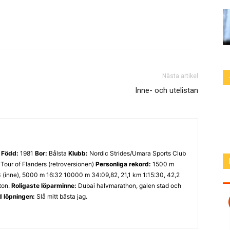
Nästa artikel
Inne- och utelistan
ö
Född:
1981
Bor:
Bålsta
Klubb:
Nordic Strides/Umara Sports Club
Tour of Flanders (retroversionen)
Personliga rekord:
1500 m
3 (inne), 5000 m 16:32 10000 m 34:09,82, 21,1 km 1:15:30, 42,2
ton.
Roligaste löparminne:
Dubai halvmarathon, galen stad och
d löpningen:
Slå mitt bästa jag.