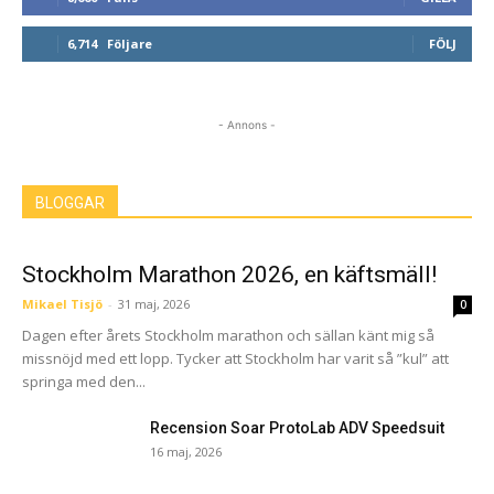
6,714
Följare
FÖLJ
- Annons -
BLOGGAR
Stockholm Marathon 2026, en käftsmäll!
Mikael Tisjö
-
31 maj, 2026
0
Dagen efter årets Stockholm marathon och sällan känt mig så
missnöjd med ett lopp. Tycker att Stockholm har varit så ”kul” att
springa med den...
Recension Soar ProtoLab ADV Speedsuit
16 maj, 2026