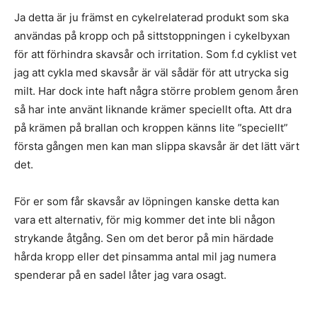
Ja detta är ju främst en cykelrelaterad produkt som ska
användas på kropp och på sittstoppningen i cykelbyxan
för att förhindra skavsår och irritation. Som f.d cyklist vet
jag att cykla med skavsår är väl sådär för att utrycka sig
milt. Har dock inte haft några större problem genom åren
så har inte använt liknande krämer speciellt ofta. Att dra
på krämen på brallan och kroppen känns lite ”speciellt”
första gången men kan man slippa skavsår är det lätt värt
det.
För er som får skavsår av löpningen kanske detta kan
vara ett alternativ, för mig kommer det inte bli någon
strykande åtgång. Sen om det beror på min härdade
hårda kropp eller det pinsamma antal mil jag numera
spenderar på en sadel låter jag vara osagt.