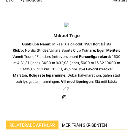
Eskil – Ny bloggare
Nystart
Mikael Tisjö
Gubblubb
Namn:
Mikael Tisjö
Född:
1981
Bor:
Bålsta
Klubb:
Nordic Strides/Umara Sports Club
Tränare:
Egen
Meriter:
Vunnit Tour of Flanders (retroversionen)
Personliga rekord:
1500
m 4:31,31 (inne), 3000 m 9:32,93 (inne), 5000 m 16:32 10000 m
34:09,82, 21,1 km 1:15:30, 42,2 2:40:54
Favoritsträcka:
Maraton.
Roligaste löparminne:
Dubai halvmarathon, galen stad
och lyxigaste inramningen.
Vill med löpningen:
Slå mitt bästa
jag.
RELATERADE ARTIKLAR
MER FRÅN SKRIBENTEN