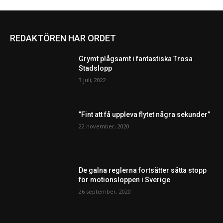
REDAKTÖREN HAR ORDET
Grymt plågsamt i fantastiska Trosa
Stadslopp
3 juli, 2022
”Fint att få uppleva flytet några sekunder”
22 november, 2020
De galna reglerna fortsätter sätta stopp
för motionsloppen i Sverige
26 september, 2020