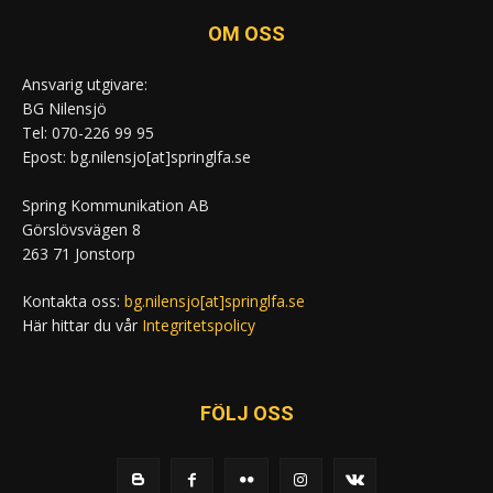
OM OSS
Ansvarig utgivare:
BG Nilensjö
Tel: 070-226 99 95
Epost: bg.nilensjo[at]springlfa.se
Spring Kommunikation AB
Görslövsvägen 8
263 71 Jonstorp
Kontakta oss:
bg.nilensjo[at]springlfa.se
Här hittar du vår
Integritetspolicy
FÖLJ OSS