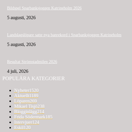
Bildspel Sparbanksjoggen Katrineholm 2026
5 augusti, 2026
Landslagslöpare satte nya banrekord i Sparbanksjoggen Katrineholm
5 augusti, 2026
Resultat Strömstadmilen 2026
4 juli, 2026
POPULÄRA KATEGORIER
Nyheter
1520
Aktuellt
1189
Löparen
269
Mikael Tisjö
238
Blogginlägg
214
Frida Södermark
185
Intervjuer
124
Eskil
120