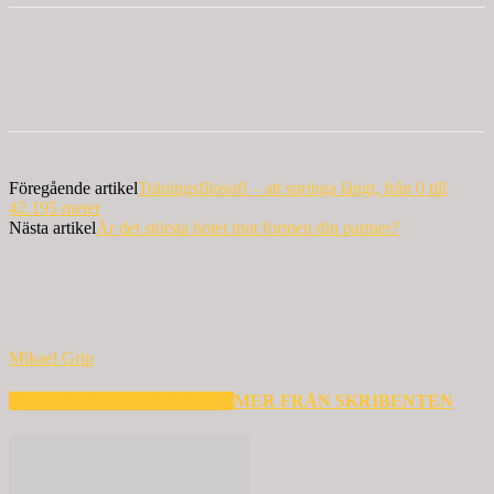
Föregående artikel
Träningsfilosofi – att springa långt, från 0 till
42.195 meter
Nästa artikel
Är det största hotet mot formen din partner?
Mikael Grip
RELATERADE ARTIKLAR
MER FRÅN SKRIBENTEN