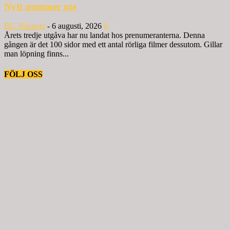
Nytt nummer ute
BG Nilensjö
-
6 augusti, 2026
0
Årets tredje utgåva har nu landat hos prenumeranterna. Denna
gången är det 100 sidor med ett antal rörliga filmer dessutom. Gillar
man löpning finns...
FÖLJ OSS