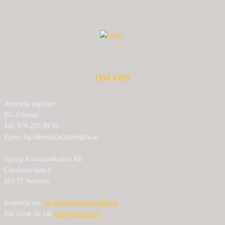
OM OSS
Ansvarig utgivare:
BG Nilensjö
Tel: 070-226 99 95
Epost: bg.nilensjo[at]springlfa.se
Spring Kommunikation AB
Görslövsvägen 8
263 71 Jonstorp
Kontakta oss:
bg.nilensjo[at]springlfa.se
Här hittar du vår
Integritetspolicy