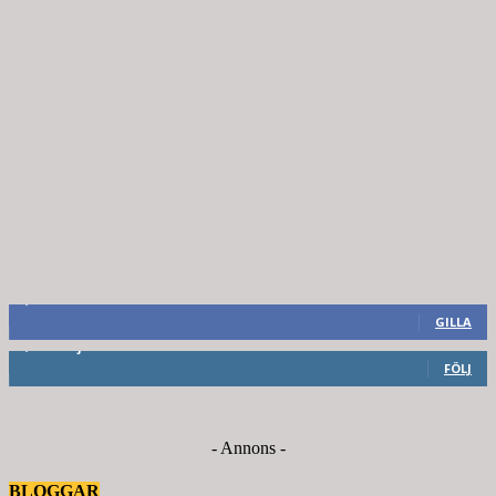
8,660
Fans
GILLA
6,714
Följare
FÖLJ
- Annons -
BLOGGAR