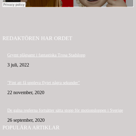
REDAKTÖREN HAR ORDET
Grymt plågsamt i fantastiska Trosa Stadslopp
3 juli, 2022
”Fint att få uppleva flytet några sekunder”
22 november, 2020
De galna reglerna fortsätter sätta stopp för motionsloppen i Sverige
26 september, 2020
POPULÄRA ARTIKLAR