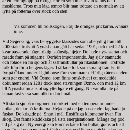
är ett terränglopp på riktigt. För en som inte är van känns det i
musklerna. Trots mitt låga tempo blir man tröttare än normalt av att
lyfta på fötterna över stock och sten.
Välkommen till trollskogen. Följ de orangea prickarna. Annars b
inne.
Vid Segersäng, vars bebyggelse klassades som obetydlig fram till
2000-talet trots att Nynäsbanan gått här sedan 1901, och med 22 km
kvar passerade några riktigt spänstiga tjejer. De hade nyss startat och
rasade fram på stigarna. Oerhört imponerande. Jag själv stannade
och fotade en fin sjö och åt saffransbullar på fikastationen. Träffade
folk från förra helgens läger. Träffade folk som sprang från fyr till
fyr på Öland under Lighthouse förra sommaren. Härliga återseenden
som ger energi. Vid Ösmo, som finns omskrivet i ett medeltida
dokument redan 1281 dock med stavningen Øzmo, och med 12 km
till Nynäshamn anslöt sig ytterligare ett gäng. Nu var alla ute på
banan fast vissa sannolikt redan i mål.
Att starta sju på morgonen i mörkret med en temperatur under
nollan, det tar på krafterna. Hejade på de jag passerade. Jag hade ju
fuskat. De krigade på. Snart i mål. Ensiffriga kilometrar kvar. Fin
skog. Det fanns kladdkaka på sista energistationen. Många tog god
tid på sig där. Ny energi kan komma både från bullar, godis och att
man får ett peppande ord. Och det var verkligen magiskt i skogen