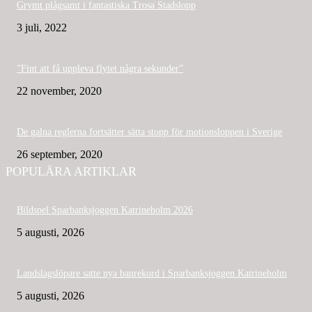
Grymt plågsamt i fantastiska Trosa Stadslopp
3 juli, 2022
”Fint att få uppleva flytet några sekunder”
22 november, 2020
De galna reglerna fortsätter sätta stopp för motionsloppen i Sverige
26 september, 2020
POPULÄRA ARTIKLAR
Bildspel Sparbanksjoggen Katrineholm 2026
5 augusti, 2026
Landslagslöpare satte nya banrekord i Sparbanksjoggen Katrineholm
5 augusti, 2026