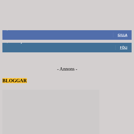
8,660
Fans
GILLA
6,714
Följare
FÖLJ
- Annons -
BLOGGAR