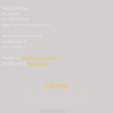
Ansvarig utgivare:
BG Nilensjö
Tel: 070-226 99 95
Epost: bg.nilensjo[at]springlfa.se
Spring Kommunikation AB
Görslövsvägen 8
263 71 Jonstorp
Kontakta oss:
bg.nilensjo[at]springlfa.se
Här hittar du vår
Integritetspolicy
FÖLJ OSS