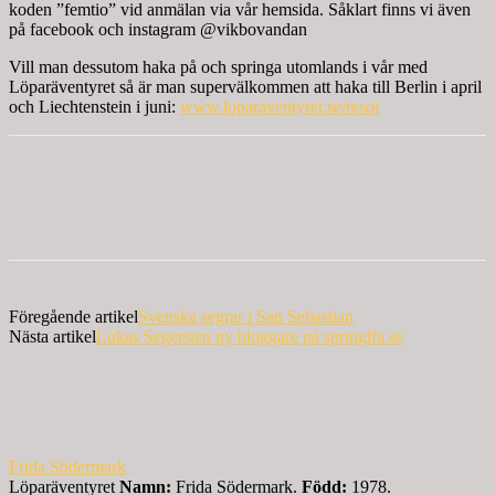
koden ”femtio” vid anmälan via vår hemsida. Såklart finns vi även
på facebook och instagram @vikbovandan
Vill man dessutom haka på och springa utomlands i vår med
Löparäventyret så är man supervälkommen att haka till Berlin i april
och Liechtenstein i juni:
www.loparaventyret.se/resor
Föregående artikel
Svenska segrar i San Sebastian
Nästa artikel
Lukas Segersten ny bloggare på springlfa.se
Frida Södermark
Löparäventyret
Namn:
Frida Södermark.
Född:
1978.