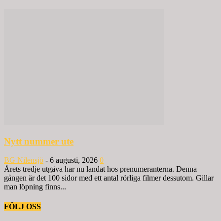
Nytt nummer ute
BG Nilensjö
-
6 augusti, 2026
0
Årets tredje utgåva har nu landat hos prenumeranterna. Denna
gången är det 100 sidor med ett antal rörliga filmer dessutom. Gillar
man löpning finns...
FÖLJ OSS