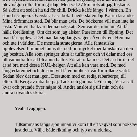
blev någon ultra för mig idag. Men väl 27 km trots att jag fuskade.
Så skönt att sedan ha tid för chill. Dricka kaffe länge. I värmen. En
stund i sängen. Överslaf. Läsa bok. I nederslafen låg Katrin läsandes
Mina drömmars stad. Då blir man avis. De böckerna vill man inte ha
lästa. Man vill ha kvar denna bokskatt. Sen var det min tur. Att få
hålla föreläsning. Om det som jag älskar. Passionen till löpning. Det
man får uppleva. Det man lär sig längs vägen. Äventyren. Hemma
och ute i världen. De mentala strategierna. Alla fantastiska
upplevelser. I rummet fanns det oerhört mycket mer kunskap än den
jag besitter. Alla som springer ultra är tuffingar och vi delar med oss
till varandra för att bli ännu bättre. För att orka mer. Det är därför det
är så bra med dessa KUL-helger. Att alla kan vara med. De med
lång erfarenhet och de som vill få en inblick i vår förtrollade värld.
Sedan blev det mat igen. Dessutom med en redig rabarberpaj till
efterrätt. Berg av rabarberpaj. Tack och god natt. För mig. Vissa satt
kvar och pratade över några öl. Andra anslöt sig till min och de
andra sovandes skara.
Yeah. Iväg igen.
Tillsammans längs sjön innan vi kom till ett vägval som bokst
just detta. Välja både riktning och typ av underlag.