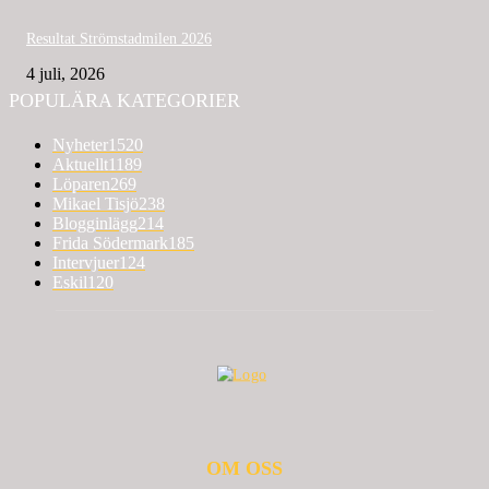
Resultat Strömstadmilen 2026
4 juli, 2026
POPULÄRA KATEGORIER
Nyheter
1520
Aktuellt
1189
Löparen
269
Mikael Tisjö
238
Blogginlägg
214
Frida Södermark
185
Intervjuer
124
Eskil
120
OM OSS