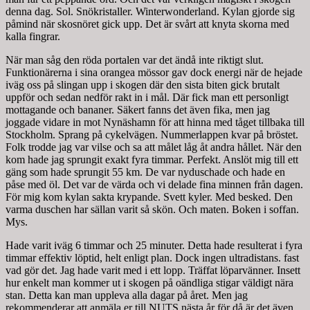
denna dag. Sol. Snökristaller. Winterwonderland. Kylan gjorde sig
påmind när skosnöret gick upp. Det är svårt att knyta skorna med
kalla fingrar.
När man såg den röda portalen var det ändå inte riktigt slut.
Funktionärerna i sina orangea mössor gav dock energi när de hejade
iväg oss på slingan upp i skogen där den sista biten gick brutalt
uppför och sedan nedför rakt in i mål. Där fick man ett personligt
mottagande och bananer. Säkert fanns det även fika, men jag
joggade vidare in mot Nynäshamn för att hinna med tåget tillbaka till
Stockholm. Sprang på cykelvägen. Nummerlappen kvar på bröstet.
Folk trodde jag var vilse och sa att målet låg åt andra hållet. När den
kom hade jag sprungit exakt fyra timmar. Perfekt. Anslöt mig till ett
gäng som hade sprungit 55 km. De var nyduschade och hade en
påse med öl. Det var de värda och vi delade fina minnen från dagen.
För mig kom kylan sakta krypande. Svett kyler. Med besked. Den
varma duschen har sällan varit så skön. Och maten. Boken i soffan.
Mys.
Hade varit iväg 6 timmar och 25 minuter. Detta hade resulterat i fyra
timmar effektiv löptid, helt enligt plan. Dock ingen ultradistans. fast
vad gör det. Jag hade varit med i ett lopp. Träffat löparvänner. Insett
hur enkelt man kommer ut i skogen på oändliga stigar väldigt nära
stan. Detta kan man uppleva alla dagar på året. Men jag
rekommenderar att anmäla er till NUTS nästa år för då är det även