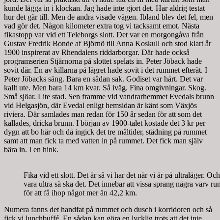
kunde lägga in i klockan. Jag hade inte gjort det. Har aldrig testat
hur det går till. Men de andra visade vägen. Ibland blev det fel, men
vad gör det. Någon kilometer extra tog vi tacksamt emot. Nästa
fikastopp var vid ett Teleborgs slott. Det var en morgongåva från
Gustav Fredrik Bonde af Björnö till Anna Koskull och stod klart år
1900 inspirerat av Rhendalens riddarborgar. Där hade också
programserien Stjärnorna på slottet spelats in. Peter Jöback hade
sovit där. En av killarna på lägret hade sovit i det rummet efteråt. I
Peter Jöbacks säng. Bara en sådan sak. Godiset var hårt. Det var
kallt ute. Men bara 14 km kvar. Så iväg. Fina omgivningar. Skog.
Små sjöar. Lite stad. Sen framme vid vandrarhemmet Evedals brunn
vid Helgasjön, där Evedal enligt hemsidan är känt som Växjös
riviera. Där samlades man redan för 150 år sedan för att som det
kallades, dricka brunn. I början av 1900-talet kostade det 3 kr per
dygn att bo här och då ingick det tre måltider, städning på rummet
samt att man fick ta med vatten in på rummet. Det fick man själv
bära in. I en hink.
Fika vid ett slott. Det är så vi har det när vi är på ultraläger. Oc
vara ultra så ska det. Det innebar att vissa sprang några varv ru
för att få ihop något mer än 42,2 km.
Numera fanns det handfat på rummet och dusch i korridoren och så
fick vi lunchbuffé. En sådan kan göra en lycklig trots att det inte