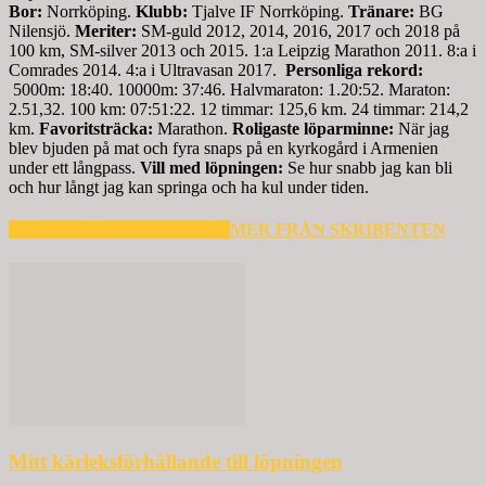
Bor:
Norrköping.
Klubb:
Tjalve IF Norrköping.
Tränare:
BG
Nilensjö.
Meriter:
SM-guld 2012, 2014, 2016, 2017 och 2018 på
100 km, SM-silver 2013 och 2015. 1:a Leipzig Marathon 2011. 8:a i
Comrades 2014. 4:a i Ultravasan 2017.
Personliga rekord:
5000m: 18:40. 10000m: 37:46. Halvmaraton: 1.20:52. Maraton:
2.51,32. 100 km: 07:51:22. 12 timmar: 125,6 km. 24 timmar: 214,2
km.
Favoritsträcka:
Marathon.
Roligaste löparminne:
När jag
blev bjuden på mat och fyra snaps på en kyrkogård i Armenien
under ett långpass.
Vill med löpningen:
Se hur snabb jag kan bli
och hur långt jag kan springa och ha kul under tiden.
RELATERADE ARTIKLAR
MER FRÅN SKRIBENTEN
Mitt kärleksförhållande till löpningen