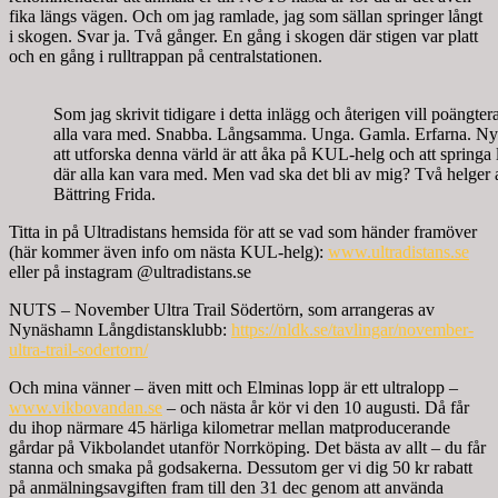
fika längs vägen. Och om jag ramlade, jag som sällan springer långt
i skogen. Svar ja. Två gånger. En gång i skogen där stigen var platt
och en gång i rulltrappan på centralstationen.
Som jag skrivit tidigare i detta inlägg och återigen vill poängter
alla vara med. Snabba. Långsamma. Unga. Gamla. Erfarna. Nybö
att utforska denna värld är att åka på KUL-helg och att sprin
där alla kan vara med. Men vad ska det bli av mig? Två helger a
Bättring Frida.
Titta in på Ultradistans hemsida för att se vad som händer framöver
(här kommer även info om nästa KUL-helg):
www.ultradistans.se
eller på instagram @ultradistans.se
NUTS – November Ultra Trail Södertörn, som arrangeras av
Nynäshamn Långdistansklubb:
https://nldk.se/tavlingar/november-
ultra-trail-sodertorn/
Och mina vänner – även mitt och Elminas lopp är ett ultralopp –
www.vikbovandan.se
– och nästa år kör vi den 10 augusti. Då får
du ihop närmare 45 härliga kilometrar mellan matproducerande
gårdar på Vikbolandet utanför Norrköping. Det bästa av allt – du får
stanna och smaka på godsakerna. Dessutom ger vi dig 50 kr rabatt
på anmälningsavgiften fram till den 31 dec genom att använda