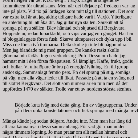
Förra helgen var det KUL-helg i Växjö. Läger arrangerat av
kommitteen för ultradistans. Men när det började på fredagen var jag
inte på plats. Vid tio på lördagen kom mitt tåg till stationen. Det som
var extra kul är att jag aldrig tidigare hade varit i Växjö. Ytterligare
en anledning till att åka dit. Jag gillar nya ställen. Särskilt att få
springa på nya ställen. Blev hämtad och skjutsad till Bergkvara.
Hoppade ur, redan löparklädd, och vips var jag en i gänget. Här har
ni blogginläggets första fusk. Skarva ultrapasset och dyka upp i bil.
Missa de första två timmarna. Detta skulle ju inte bli någon ultra.
Men jag blandade mig med gruppen. De kanske raskt skulle
glömma min fadäs. Ingen verkade arg. Puh. Dessutom hade jag
hamnat mitt i den första fikapausen. Så lämpligt. Kaffe, frukt, godis
och bullar. Vi ultralöpare är bra på energipåfyllning. En till grupp
anslöt sig. Sammanlagt femtio pers. En del sprang på stig, somliga
på väg, men alla vägar leder till fikat. Passade på att ta en sväng ned
till slottet Bergkvara. Det slott som numera är en ruin men då det
uppfördes 1470 av släkten Trolle var ett av nordens största stenhus.
Började kuta iväg med detta gäng. En av väggrupperna. Under
på i flera olika konstellationer och fick springa med många trev
Många kände jag sedan tidigare. Andra inte. Men man har lång tid
att lära känna nya i dessa sammanhang. För vad gör man under
några timmars löpning. Jo man pratar om allt mellan himmel och
jord. Det var så praktiskt att vi hade fått en fil med kartan som man