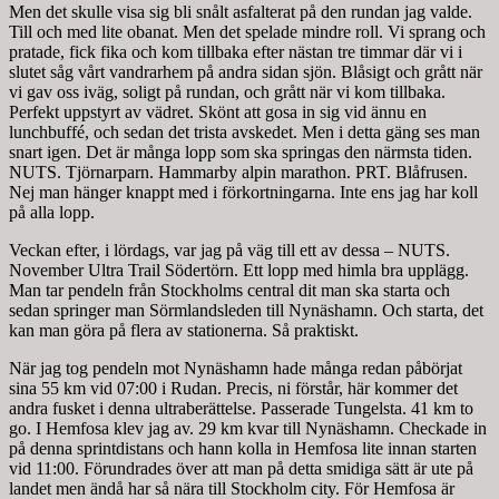
Men det skulle visa sig bli snålt asfalterat på den rundan jag valde.
Till och med lite obanat. Men det spelade mindre roll. Vi sprang och
pratade, fick fika och kom tillbaka efter nästan tre timmar där vi i
slutet såg vårt vandrarhem på andra sidan sjön. Blåsigt och grått när
vi gav oss iväg, soligt på rundan, och grått när vi kom tillbaka.
Perfekt uppstyrt av vädret. Skönt att gosa in sig vid ännu en
lunchbuffé, och sedan det trista avskedet. Men i detta gäng ses man
snart igen. Det är många lopp som ska springas den närmsta tiden.
NUTS. Tjörnarparn. Hammarby alpin marathon. PRT. Blåfrusen.
Nej man hänger knappt med i förkortningarna. Inte ens jag har koll
på alla lopp.
Veckan efter, i lördags, var jag på väg till ett av dessa – NUTS.
November Ultra Trail Södertörn. Ett lopp med himla bra upplägg.
Man tar pendeln från Stockholms central dit man ska starta och
sedan springer man Sörmlandsleden till Nynäshamn. Och starta, det
kan man göra på flera av stationerna. Så praktiskt.
När jag tog pendeln mot Nynäshamn hade många redan påbörjat
sina 55 km vid 07:00 i Rudan. Precis, ni förstår, här kommer det
andra fusket i denna ultraberättelse. Passerade Tungelsta. 41 km to
go. I Hemfosa klev jag av. 29 km kvar till Nynäshamn. Checkade in
på denna sprintdistans och hann kolla in Hemfosa lite innan starten
vid 11:00. Förundrades över att man på detta smidiga sätt är ute på
landet men ändå har så nära till Stockholm city. För Hemfosa är