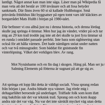
lantligt. Något annat kan man inte säga. Läser man på Wikipedia få
man veta att det består av 100 invånare och att fosa betyder
sankmark. Där finns även 60 st så kallade Hulthstugor. Små
prisvärda fritidshus likt byggsatser på egen tomt vars idé kläcktes av
borgarrådet Mats Hulth i början på 1980-talet.
Där befinner vi oss alltså just nu i denna historia, och denna lördag
skulle jag springa 4 timmar. Men hur jag än vänder, vrider på och tar
mig an 29 km trail trodde jag inte att det skulle ta just fyra timmar så
en runda i området passade perfekt. Inte bara som sightseeing utan
också för att hålla värmen. Det hade nämligen snöat under natten
och var två minusgrader. Som bäddat för gnistrande fin
vinterlöpning. Vilket det verkligen blev. Av rang.
Mot Nynäshamn och en fin dag i skogen. Häng på. Man ser ju tyd
Salming Elements på fötterna är sugnast på att ge sig av.
Att springa ett lopp likt detta är väldigt socialt. Vissa sprang redan
från början i par. Andra hittade nya vänner. Jag rörde mig i
deltagarfältet beroende på underlaget. Träffade folk som kom ifatt
mig bakifrån när det var teknisk trail. Sprang om och kom ikapp
andra när det var väg. Nu var det inte särskilt mycket väg utan detta