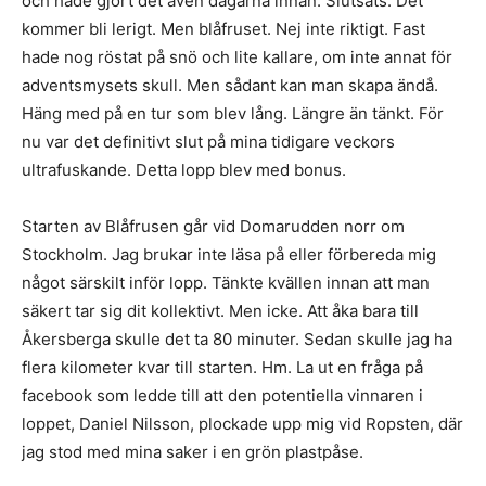
och hade gjort det även dagarna innan. Slutsats. Det
kommer bli lerigt. Men blåfruset. Nej inte riktigt. Fast
hade nog röstat på snö och lite kallare, om inte annat för
adventsmysets skull. Men sådant kan man skapa ändå.
Häng med på en tur som blev lång. Längre än tänkt. För
nu var det definitivt slut på mina tidigare veckors
ultrafuskande. Detta lopp blev med bonus.
Starten av Blåfrusen går vid Domarudden norr om
Stockholm. Jag brukar inte läsa på eller förbereda mig
något särskilt inför lopp. Tänkte kvällen innan att man
säkert tar sig dit kollektivt. Men icke. Att åka bara till
Åkersberga skulle det ta 80 minuter. Sedan skulle jag ha
flera kilometer kvar till starten. Hm. La ut en fråga på
facebook som ledde till att den potentiella vinnaren i
loppet, Daniel Nilsson, plockade upp mig vid Ropsten, där
jag stod med mina saker i en grön plastpåse.