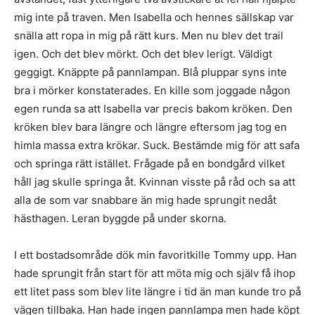
mig inte på traven. Men Isabella och hennes sällskap var
snälla att ropa in mig på rätt kurs. Men nu blev det trail
igen. Och det blev mörkt. Och det blev lerigt. Väldigt
geggigt. Knäppte på pannlampan. Blå pluppar syns inte
bra i mörker konstaterades. En kille som joggade någon
egen runda sa att Isabella var precis bakom kröken. Den
kröken blev bara längre och längre eftersom jag tog en
himla massa extra krökar. Suck. Bestämde mig för att safa
och springa rätt istället. Frågade på en bondgård vilket
håll jag skulle springa åt. Kvinnan visste på råd och sa att
alla de som var snabbare än mig hade sprungit nedåt
hästhagen. Leran byggde på under skorna.
I ett bostadsområde dök min favoritkille Tommy upp. Han
hade sprungit från start för att möta mig och själv få ihop
ett litet pass som blev lite längre i tid än man kunde tro på
vägen tillbaka. Han hade ingen pannlampa men hade köpt