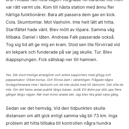
var rätt varmt ute. Kom till nästa station med ännu fler
härliga funktionärer. Bara att passera dem gav en kick.
Cola. Skumtomtar. Mot Vaxholm. Inte helt lätt att hitta.
Startfältet hade vänt. Blev mött av löpare. Samma väg
tillbaka. Daniel i täten. Andreas Falk passerade också.
Tog sig tid att ge mig en kram. Stod sen lite förvirrad vid
en lekpark och funderade på var jag skulle. Tur. Blev
ikappsprungen. Fick sällskap ner till hamnen.
Yes. Där stod trevliga arrangörer och andra supporters med glögg och
pepparkakor. Vilken bonus. Och första dam i vändningen. Frågade några
lördagsflanerare inne i Vaxholm om de inte skulle med till Vaxholm. Det ville de
inte. Om det fanns annan publik längs banan. Jodå. Ett äldre par dök upp flera
gånger längs vägen. När man minst anade det. Jag blev lika glad varje gång.
Sedan var det hemväg. Vid den tidpunkten skulle
distansen om allt gick enligt samma väg bli 73 km. Inga
problem att hitta tillbaka till kontrollen några hundra