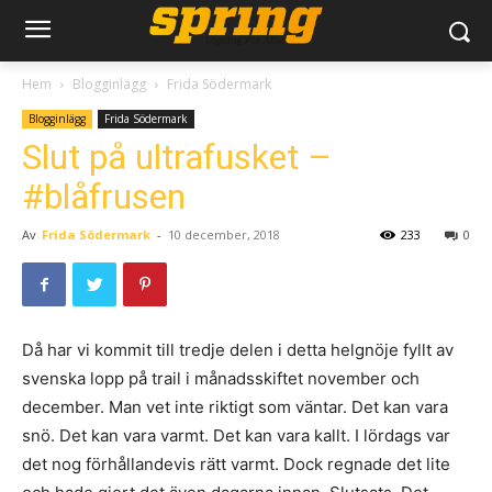
Hem
Blogginlägg
Frida Södermark
Blogginlägg
Frida Södermark
Slut på ultrafusket –
#blåfrusen
Av
Frida Södermark
-
10 december, 2018
233
0
Då har vi kommit till tredje delen i detta helgnöje fyllt av
svenska lopp på trail i månadsskiftet november och
december. Man vet inte riktigt som väntar. Det kan vara
snö. Det kan vara varmt. Det kan vara kallt. I lördags var
det nog förhållandevis rätt varmt. Dock regnade det lite