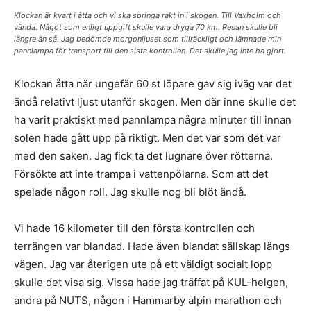
Klockan är kvart i åtta och vi ska springa rakt in i skogen. Till Vaxholm och
vända. Något som enligt uppgift skulle vara dryga 70 km. Resan skulle bli
längre än så. Jag bedömde morgonljuset som tillräckligt och lämnade min
pannlampa för transport till den sista kontrollen. Det skulle jag inte ha gjort.
Klockan åtta när ungefär 60 st löpare gav sig iväg var det
ändå relativt ljust utanför skogen. Men där inne skulle det
ha varit praktiskt med pannlampa några minuter till innan
solen hade gått upp på riktigt. Men det var som det var
med den saken. Jag fick ta det lugnare över rötterna.
Försökte att inte trampa i vattenpölarna. Som att det
spelade någon roll. Jag skulle nog bli blöt ändå.
Vi hade 16 kilometer till den första kontrollen och
terrängen var blandad. Hade även blandat sällskap längs
vägen. Jag var återigen ute på ett väldigt socialt lopp
skulle det visa sig. Vissa hade jag träffat på KUL-helgen,
andra på NUTS, någon i Hammarby alpin marathon och