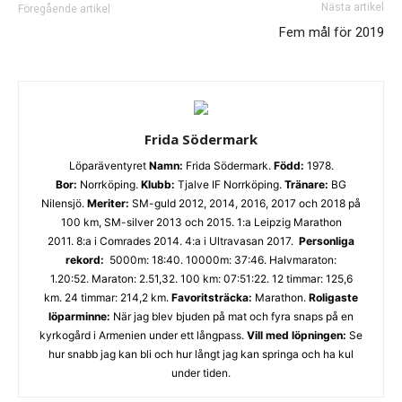
Nästa artikel
Föregående artikel
Fem mål för 2019
Frida Södermark
Löparäventyret
Namn:
Frida Södermark.
Född:
1978.
Bor:
Norrköping.
Klubb:
Tjalve IF Norrköping.
Tränare:
BG
Nilensjö.
Meriter:
SM-guld 2012, 2014, 2016, 2017 och 2018 på
100 km, SM-silver 2013 och 2015. 1:a Leipzig Marathon
2011. 8:a i Comrades 2014. 4:a i Ultravasan 2017.
Personliga
rekord:
5000m: 18:40. 10000m: 37:46. Halvmaraton:
1.20:52. Maraton: 2.51,32. 100 km: 07:51:22. 12 timmar: 125,6
km. 24 timmar: 214,2 km.
Favoritsträcka:
Marathon.
Roligaste
löparminne:
När jag blev bjuden på mat och fyra snaps på en
kyrkogård i Armenien under ett långpass.
Vill med löpningen:
Se
hur snabb jag kan bli och hur långt jag kan springa och ha kul
under tiden.