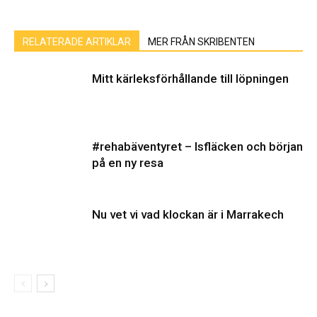
RELATERADE ARTIKLAR
MER FRÅN SKRIBENTEN
Mitt kärleksförhållande till löpningen
#rehabäventyret – Isfläcken och början
på en ny resa
Nu vet vi vad klockan är i Marrakech