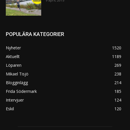
9 april, 2015
POPULÄRA KATEGORIER
Nyheter
1520
Aktuellt
1189
Löparen
269
Mikael Tisjö
238
Blogginlägg
214
Frida Södermark
185
Intervjuer
124
Eskil
120