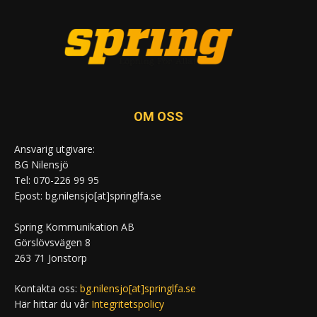
OM OSS
Ansvarig utgivare:
BG Nilensjö
Tel: 070-226 99 95
Epost: bg.nilensjo[at]springlfa.se
Spring Kommunikation AB
Görslövsvägen 8
263 71 Jonstorp
Kontakta oss:
bg.nilensjo[at]springlfa.se
Här hittar du vår
Integritetspolicy