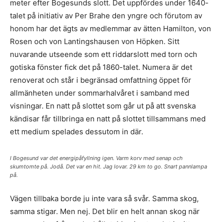
meter efter Bogesunds slott. Det uppfördes under 1640-
talet på initiativ av Per Brahe den yngre och förutom av
honom har det ägts av medlemmar av ätten Hamilton, von
Rosen och von Lantingshausen von Höpken. Sitt
nuvarande utseende som ett riddarslott med torn och
gotiska fönster fick det på 1860-talet. Numera är det
renoverat och står i begränsad omfattning öppet för
allmänheten under sommarhalvåret i samband med
visningar. En natt på slottet som går ut på att svenska
kändisar får tillbringa en natt på slottet tillsammans med
ett medium spelades dessutom in där.
I Bogesund var det energipåfyllning igen. Varm korv med senap och
skumtomte på. Jodå. Det var en hit. Jag lovar. 29 km to go. Snart pannlampa
på.
Vägen tillbaka borde ju inte vara så svår. Samma skog,
samma stigar. Men nej. Det blir en helt annan skog när