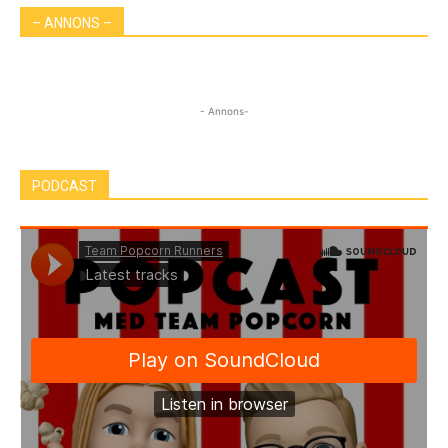
– ANNONS –
- Annons-
PODCAST