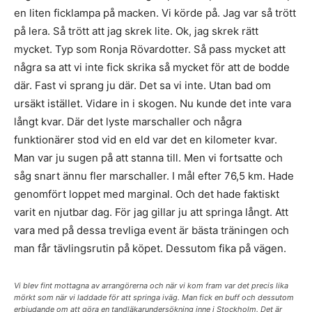
en liten ficklampa på macken. Vi körde på. Jag var så trött
på lera. Så trött att jag skrek lite. Ok, jag skrek rätt
mycket. Typ som Ronja Rövardotter. Så pass mycket att
några sa att vi inte fick skrika så mycket för att de bodde
där. Fast vi sprang ju där. Det sa vi inte. Utan bad om
ursäkt istället. Vidare in i skogen. Nu kunde det inte vara
långt kvar. Där det lyste marschaller och några
funktionärer stod vid en eld var det en kilometer kvar.
Man var ju sugen på att stanna till. Men vi fortsatte och
såg snart ännu fler marschaller. I mål efter 76,5 km. Hade
genomfört loppet med marginal. Och det hade faktiskt
varit en njutbar dag. För jag gillar ju att springa långt. Att
vara med på dessa trevliga event är bästa träningen och
man får tävlingsrutin på köpet. Dessutom fika på vägen.
Vi blev fint mottagna av arrangörerna och när vi kom fram var det precis lika
mörkt som när vi laddade för att springa iväg. Man fick en buff och dessutom
erbjudande om att göra en tandläkarundersökning inne i Stockholm. Det är