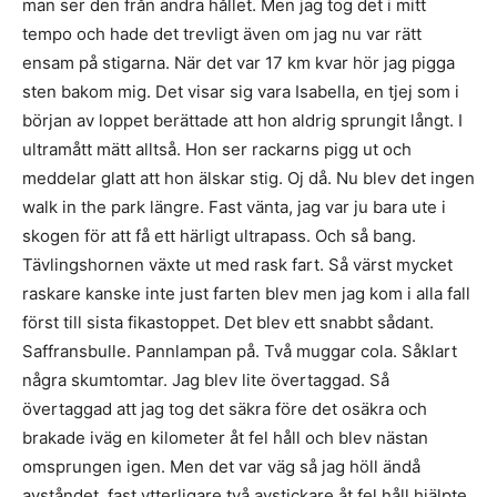
man ser den från andra hållet. Men jag tog det i mitt
tempo och hade det trevligt även om jag nu var rätt
ensam på stigarna. När det var 17 km kvar hör jag pigga
sten bakom mig. Det visar sig vara Isabella, en tjej som i
början av loppet berättade att hon aldrig sprungit långt. I
ultramått mätt alltså. Hon ser rackarns pigg ut och
meddelar glatt att hon älskar stig. Oj då. Nu blev det ingen
walk in the park längre. Fast vänta, jag var ju bara ute i
skogen för att få ett härligt ultrapass. Och så bang.
Tävlingshornen växte ut med rask fart. Så värst mycket
raskare kanske inte just farten blev men jag kom i alla fall
först till sista fikastoppet. Det blev ett snabbt sådant.
Saffransbulle. Pannlampan på. Två muggar cola. Såklart
några skumtomtar. Jag blev lite övertaggad. Så
övertaggad att jag tog det säkra före det osäkra och
brakade iväg en kilometer åt fel håll och blev nästan
omsprungen igen. Men det var väg så jag höll ändå
avståndet, fast ytterligare två avstickare åt fel håll hjälpte