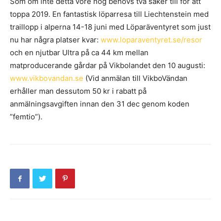
Som om inte detta vore nog behövs två saker till för att
toppa 2019. En fantastisk löparresa till Liechtenstein med
traillopp i alperna 14-18 juni med Löparäventyret som just
nu har några platser kvar:
www.loparaventyret.se/resor
och en njutbar Ultra på ca 44 km mellan
matproducerande gårdar på Vikbolandet den 10 augusti:
www.vikbovandan.se
(Vid anmälan till VikboVändan
erhåller man dessutom 50 kr i rabatt på
anmälningsavgiften innan den 31 dec genom koden
”femtio”).