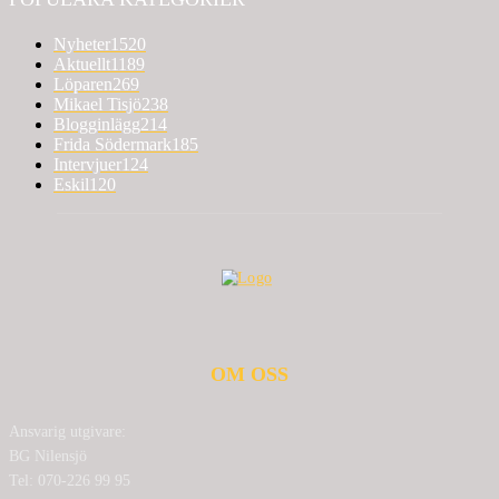
Nyheter
1520
Aktuellt
1189
Löparen
269
Mikael Tisjö
238
Blogginlägg
214
Frida Södermark
185
Intervjuer
124
Eskil
120
OM OSS
Ansvarig utgivare:
BG Nilensjö
Tel: 070-226 99 95