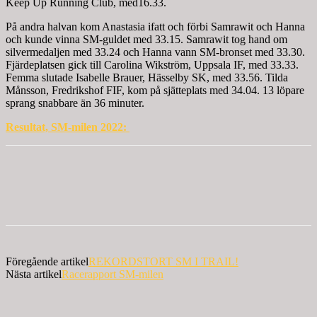
Keep Up Running Club, med16.33.
På andra halvan kom Anastasia ifatt och förbi Samrawit och Hanna
och kunde vinna SM-guldet med 33.15. Samrawit tog hand om
silvermedaljen med 33.24 och Hanna vann SM-bronset med 33.30.
Fjärdeplatsen gick till Carolina Wikström, Uppsala IF, med 33.33.
Femma slutade Isabelle Brauer, Hässelby SK, med 33.56. Tilda
Månsson, Fredrikshof FIF, kom på sjätteplats med 34.04. 13 löpare
sprang snabbare än 36 minuter.
Resultat, SM-milen 2022:
Föregående artikel
REKORDSTORT SM I TRAIL!
Nästa artikel
Racerapport SM-milen