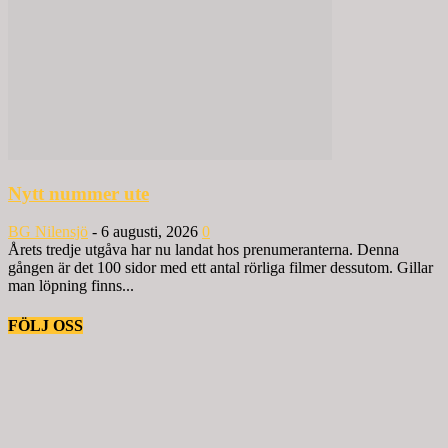
Nytt nummer ute
BG Nilensjö
-
6 augusti, 2026
0
Årets tredje utgåva har nu landat hos prenumeranterna. Denna
gången är det 100 sidor med ett antal rörliga filmer dessutom. Gillar
man löpning finns...
FÖLJ OSS