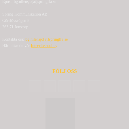
Epost: bg.nilensjo[at]springlfa.se
Spring Kommunikation AB
Görslövsvägen 8
263 71 Jonstorp
Kontakta oss:
bg.nilensjo[at]springlfa.se
Här hittar du vår
Integritetspolicy
FÖLJ OSS