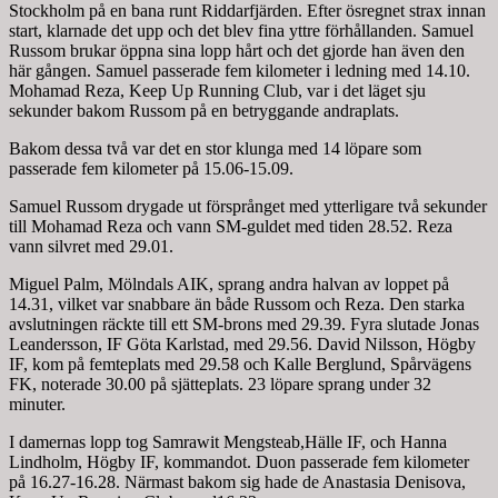
Stockholm på en bana runt Riddarfjärden. Efter ösregnet strax innan
start, klarnade det upp och det blev fina yttre förhållanden. Samuel
Russom brukar öppna sina lopp hårt och det gjorde han även den
här gången. Samuel passerade fem kilometer i ledning med 14.10.
Mohamad Reza, Keep Up Running Club, var i det läget sju
sekunder bakom Russom på en betryggande andraplats.
Bakom dessa två var det en stor klunga med 14 löpare som
passerade fem kilometer på 15.06-15.09.
Samuel Russom drygade ut försprånget med ytterligare två sekunder
till Mohamad Reza och vann SM-guldet med tiden 28.52. Reza
vann silvret med 29.01.
Miguel Palm, Mölndals AIK, sprang andra halvan av loppet på
14.31, vilket var snabbare än både Russom och Reza. Den starka
avslutningen räckte till ett SM-brons med 29.39. Fyra slutade Jonas
Leandersson, IF Göta Karlstad, med 29.56. David Nilsson, Högby
IF, kom på femteplats med 29.58 och Kalle Berglund, Spårvägens
FK, noterade 30.00 på sjätteplats. 23 löpare sprang under 32
minuter.
I damernas lopp tog Samrawit Mengsteab,Hälle IF, och Hanna
Lindholm, Högby IF, kommandot. Duon passerade fem kilometer
på 16.27-16.28. Närmast bakom sig hade de Anastasia Denisova,