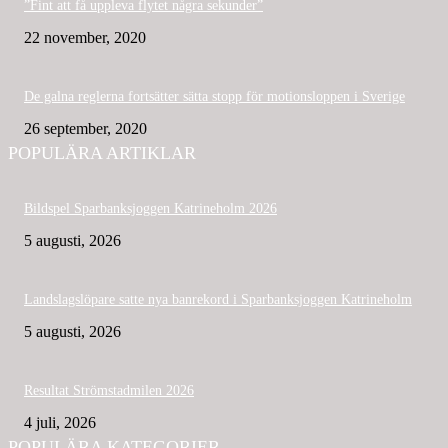
”Fint att få uppleva flytet några sekunder”
22 november, 2020
De galna reglerna fortsätter sätta stopp för motionsloppen i Sverige
26 september, 2020
POPULÄRA ARTIKLAR
Bildspel Sparbanksjoggen Katrineholm 2026
5 augusti, 2026
Landslagslöpare satte nya banrekord i Sparbanksjoggen Katrineholm
5 augusti, 2026
Resultat Strömstadmilen 2026
4 juli, 2026
POPULÄRA KATEGORIER