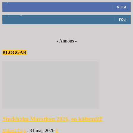
8,660
Fans
GILLA
6,714
Följare
FÖLJ
- Annons -
BLOGGAR
Stockholm Marathon 2026, en käftsmäll!
Mikael Tisjö
-
31 maj, 2026
0