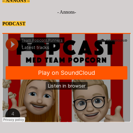
– ANNONS –
- Annons-
PODCAST