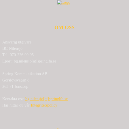
OM OSS
Ansvarig utgivare:
BG Nilensjö
Tel: 070-226 99 95
Epost: bg.nilensjo[at]springlfa.se
Spring Kommunikation AB
Görslövsvägen 8
263 71 Jonstorp
Kontakta oss:
bg.nilensjo[at]springlfa.se
Här hittar du vår
Integritetspolicy