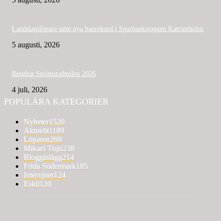
Landslagslöpare satte nya banrekord i Sparbanksjoggen Katrineholm
5 augusti, 2026
Resultat Strömstadmilen 2026
4 juli, 2026
POPULÄRA KATEGORIER
Nyheter
1520
Aktuellt
1189
Löparen
269
Mikael Tisjö
238
Blogginlägg
214
Frida Södermark
185
Intervjuer
124
Eskil
120