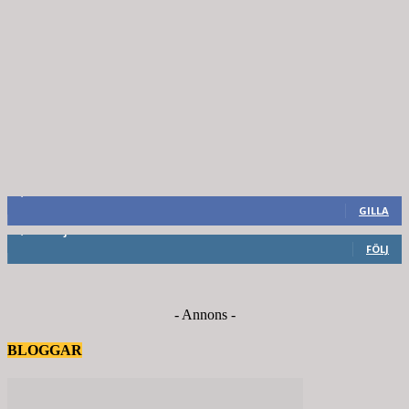
8,660
Fans
GILLA
6,714
Följare
FÖLJ
- Annons -
BLOGGAR