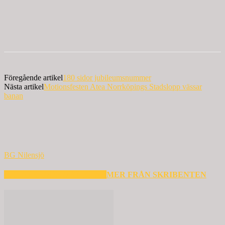
Föregående artikel
180 sidor jubileumsnummer
Nästa artikel
Motionsfesten Atea Norrköpings Stadslopp vässar
banan
BG Nilensjö
RELATERADE ARTIKLAR
MER FRÅN SKRIBENTEN