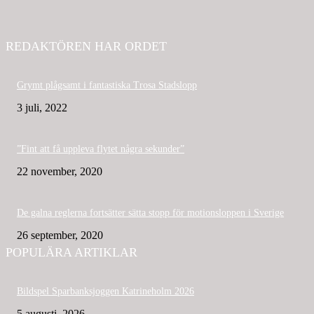
REDAKTÖREN HAR ORDET
Grymt plågsamt i fantastiska Trosa Stadslopp
3 juli, 2022
”Fint att få uppleva flytet några sekunder”
22 november, 2020
De galna reglerna fortsätter sätta stopp för motionsloppen i Sverige
26 september, 2020
POPULÄRA ARTIKLAR
Bildspel Sparbanksjoggen Katrineholm 2026
5 augusti, 2026