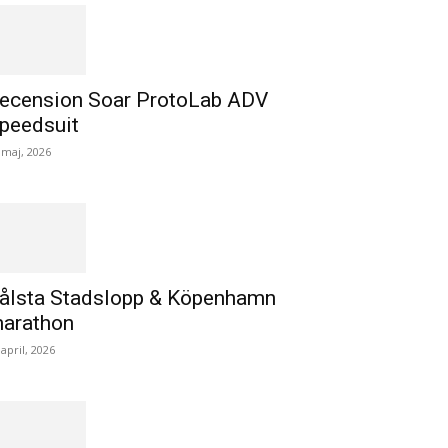
ecension Soar ProtoLab ADV
peedsuit
 maj, 2026
ålsta Stadslopp & Köpenhamn
arathon
 april, 2026