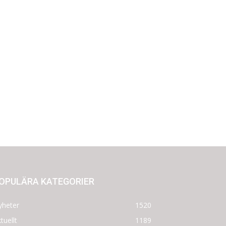
OPULÄRA KATEGORIER
yheter
1520
tuellt
1189