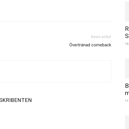
R
S
Nästa artikel
16
Övertränad comeback
B
m
SKRIBENTEN
11