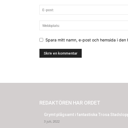
Spara mitt namn, e-post och hemsida i den
REDAKTÖREN HAR ORDET
Grymt plågsamt i fantastiska Trosa Stadslop
3 juli, 2022