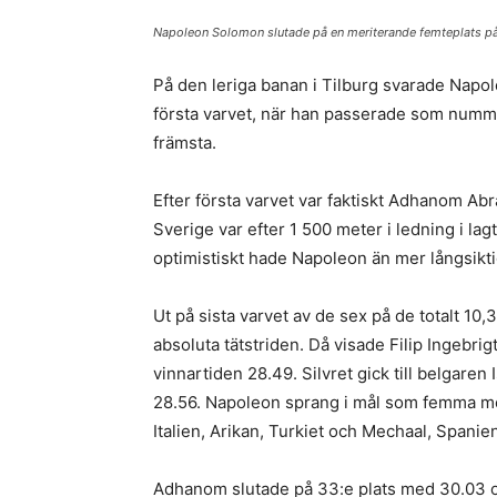
Napoleon Solomon slutade på en meriterande femteplats på 
På den leriga banan i Tilburg svarade Napol
första varvet, när han passerade som numme
främsta.
Efter första varvet var faktiskt Adhanom Ab
Sverige var efter 1 500 meter i ledning i 
optimistiskt hade Napoleon än mer långsiktig
Ut på sista varvet av de sex på de totalt 10
absoluta tätstriden. Då visade Filip Ingebri
vinnartiden 28.49. Silvret gick till belgaren 
28.56. Napoleon sprang i mål som femma me
Italien, Arikan, Turkiet och Mechaal, Spanie
Adhanom slutade på 33:e plats med 30.03 o