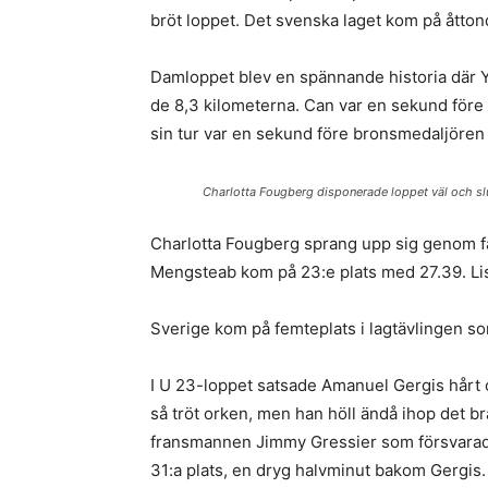
bröt loppet. Det svenska laget kom på åttond
Damloppet blev en spännande historia där Y
de 8,3 kilometerna. Can var en sekund före
sin tur var en sekund före bronsmedaljören 
Charlotta Fougberg disponerade loppet väl och slu
Charlotta Fougberg sprang upp sig genom fä
Mengsteab kom på 23:e plats med 27.39. Lis
Sverige kom på femteplats i lagtävlingen s
I U 23-loppet satsade Amanuel Gergis hårt 
så tröt orken, men han höll ändå ihop det b
fransmannen Jimmy Gressier som försvarade s
31:a plats, en dryg halvminut bakom Gergis