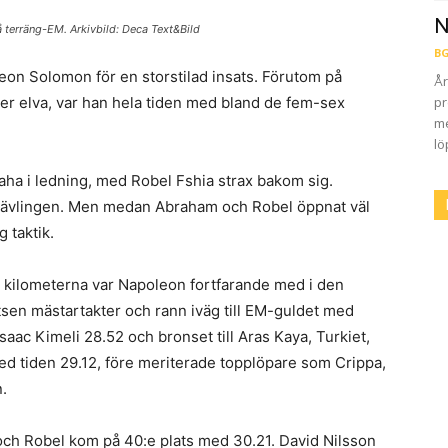
N
terräng-EM. Arkivbild: Deca Text&Bild
BG
eon Solomon för en storstilad insats. Förutom på
År
r elva, var han hela tiden med bland de fem-sex
pr
me
lö
raha i ledning, med Robel Fshia strax bakom sig.
lagtävlingen. Men medan Abraham och Robel öppnat väl
 taktik.
,3 kilometerna var Napoleon fortfarande med i den
gtsen mästartakter och rann iväg till EM-guldet med
Isaac Kimeli 28.52 och bronset till Aras Kaya, Turkiet,
d tiden 29.12, före meriterade topplöpare som Crippa,
n.
ch Robel kom på 40:e plats med 30.21. David Nilsson