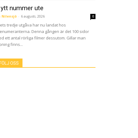
ytt nummer ute
 Nilensjö
-
6 augusti, 2026
0
ets tredje utgåva har nu landat hos
enumeranterna. Denna gången är det 100 sidor
d ett antal rörliga filmer dessutom. Gillar man
pning finns...
FÖLJ OSS