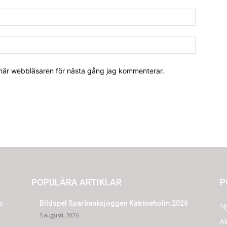
 här webbläsaren för nästa gång jag kommenterar.
POPULÄRA ARTIKLAR
P
p
Bildspel Sparbanksjoggen Katrineholm 2026
N
5 augusti, 2026
Ak