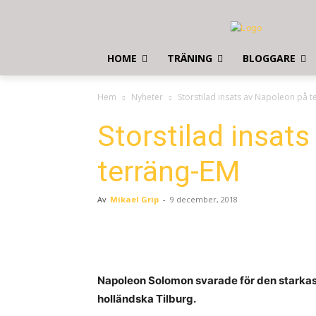
HOME
TRÄNING
BLOGGARE
Hem
Nyheter
Storstilad insats av Napoleon på 
Storstilad insat
terräng-EM
Av
Mikael Grip
-
9 december, 2018
Napoleon Solomon svarade för den starkas
holländska Tilburg.