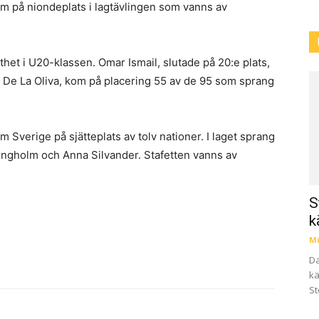
om på niondeplats i lagtävlingen som vanns av
het i U20-klassen. Omar Ismail, slutade på 20:e plats,
n De La Oliva, kom på placering 55 av de 95 som sprang
 Sverige på sjätteplats av tolv nationer. I laget sprang
ngholm och Anna Silvander. Stafetten vanns av
S
k
Mi
Da
kä
St