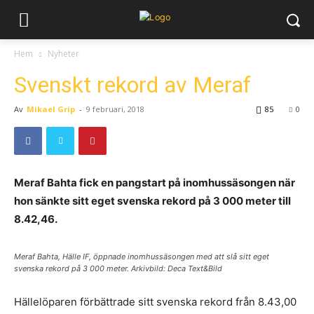
Hem
Nyheter
Svenskt rekord av Meraf
Av
Mikael Grip
-
9 februari, 2018
85
0
Meraf Bahta fick en pangstart på inomhussäsongen när
hon sänkte sitt eget svenska rekord på 3 000 meter till
8.42,46.
Meraf Bahta, Hälle IF, öppnade inomhussäsongen med att slå sitt eget
svenska rekord på 3 000 meter. Arkivbild: Deca Text&Bild
Hällelöparen förbättrade sitt svenska rekord från 8.43,00