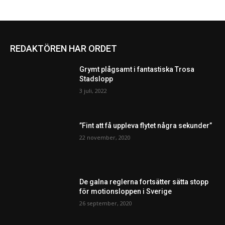
REDAKTÖREN HAR ORDET
Grymt plågsamt i fantastiska Trosa
Stadslopp
3 juli, 2022
”Fint att få uppleva flytet några sekunder”
22 november, 2020
De galna reglerna fortsätter sätta stopp
för motionsloppen i Sverige
26 september, 2020