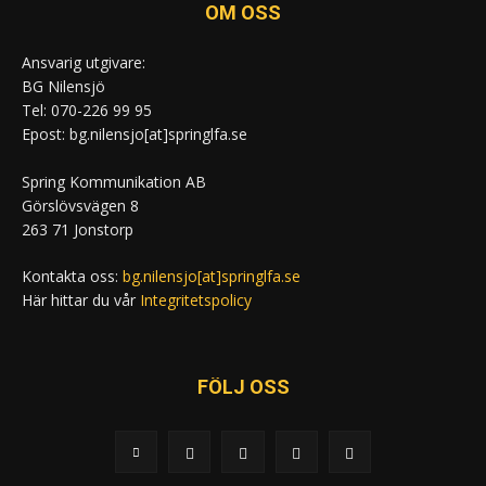
OM OSS
Ansvarig utgivare:
BG Nilensjö
Tel: 070-226 99 95
Epost: bg.nilensjo[at]springlfa.se
Spring Kommunikation AB
Görslövsvägen 8
263 71 Jonstorp
Kontakta oss:
bg.nilensjo[at]springlfa.se
Här hittar du vår
Integritetspolicy
FÖLJ OSS