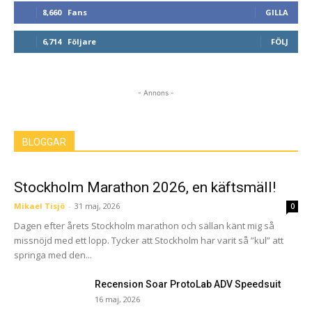
8,660
Fans
GILLA
6,714
Följare
FÖLJ
- Annons -
BLOGGAR
Stockholm Marathon 2026, en käftsmäll!
Mikael Tisjö
-
31 maj, 2026
0
Dagen efter årets Stockholm marathon och sällan känt mig så
missnöjd med ett lopp. Tycker att Stockholm har varit så ”kul” att
springa med den...
Recension Soar ProtoLab ADV Speedsuit
16 maj, 2026