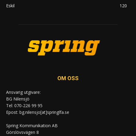
Eskil
120
OM OSS
Ansvarig utgivare:
BG Nilensjö
Tel: 070-226 99 95
Epost: bg.nilensjo[at]springlfa.se
Spring Kommunikation AB
Görslövsvägen 8