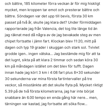
och bättre, 185 kilometer förra veckan är för mig hiskligt
mycket, men kroppen tar emot och presterar bättre och
bättre. Söndagen var det upp till bevis, första 30 km
passet på två år, skulle jag klara det? Under förmiddagen
rapporterade jag från Valencia, det tog lite länge tid än
jag räknat med då några av de jag bevakade steg av men
chipet fortsatte i jämn fart. Klockan blev 11:20, mitt på
dagen och typ 19 grader i skuggan och stark sol. Tvivlet
grodde igen.. ingen vätska… Jag bestämde mig för att ta
det lugnt, sikta på att klara 2 timmar och sedan köra 30
km på måndagen istället om det blev för tufft. Dagen
innan hade jag kört 3 km i 4:08 fart plus 8×30 sekunder
30 sekunderna var mina första fartintervaller på tre
veckor, så misstänkte att det skulle flyta på. Mycket riktigt
5.39 på de två första kilometrarna, jag har inte börjat
snabbare än 6.00 tempo en enda gång här nere… men,
tärningen var kastad, jag fortsatte att söka flow…