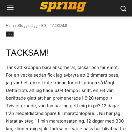
Hem
Blogginlägg
BG
TACKSAM!
BG
TACKSAM!
Tänk att kroppen bara absorberar, tackar och tar emot.
För en vecka sedan fick jag avbryta ett 2 timmars pass,
jag var helt enkelt inte tränad för att springa så långt.
Detta trots att jag hade 6.04 tempo i snitt, en FB vän
berättade glatt att han promenerade i 6:20 tempo :)
Tvivlet grodde, vad fan har jag gett mig in på? 12 dagar
från medeldistanslöpare till maratonlöpare… Nu har jag
klarat av steg 1 i min maratonsatsning, 12 dagar med 300
km, känner mig sjukt tacksam – varje pass har blivit bättre