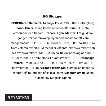
BG Bloggen
SPRINGaren
Namn
: BG Nilensjö.
Född:
1963.
Bor:
Helsingborg.
Jobb
: Driver Spring Kommunikation AB.
Klubb
: IS Göta,
ordförande och tränare.
Tränare:
Egen.
Meriter:
EM guld två
gånger i militär femkamp, hyfsat bra löpare för att vara
mångkampare – 8:55 3000 m, 15:20 5000 m, 31:51 på 10000 m.
Som veteran över 80 SM medaljer, ett antal skånska rekord och
två svenska rekord i M50, 34:05 på 10 km landsväg och 16:36
5000 m inne + ett VM brons. Favoritsträcka: 3000.
Personliga
rekord:
I M50, 9:28 på 3000 m, 5000 m 16:27, 10 km 34:05,
halvmaraton 1:15:46.
Vill med löpningen:
Göra milen under 35
minuter, slå rekord och hålla mig i form.
Ser fram emot:
Nästa
nummer av Magasin Spring.
FLER ARTIKAR