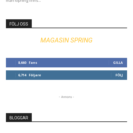
man löpning finns...
FÖLJ OSS
MAGASIN SPRING
8,660
Fans
GILLA
6,714
Följare
FÖLJ
- Annons -
BLOGGAR