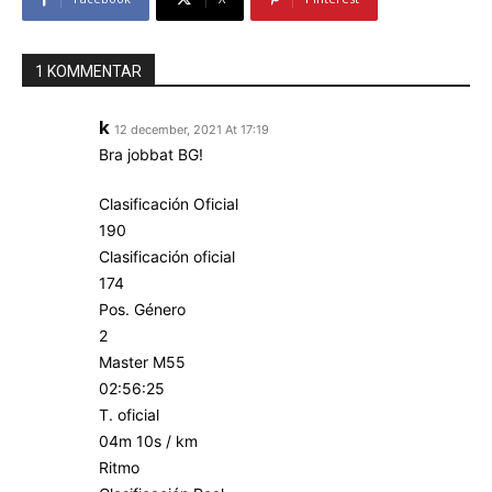
1 KOMMENTAR
k
12 december, 2021 At 17:19
Bra jobbat BG!
Clasificación Oficial
190
Clasificación oficial
174
Pos. Género
2
Master M55
02:56:25
T. oficial
04m 10s / km
Ritmo