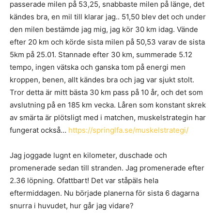
passerade milen på 53,25, snabbaste milen på länge, det
kändes bra, en mil till klarar jag.. 51,50 blev det och under
den milen bestämde jag mig, jag kör 30 km idag. Vände
efter 20 km och körde sista milen på 50,53 varav de sista
5km på 25.01. Stannade efter 30 km, summerade 5.12
tempo, ingen vätska och ganska tom på energi men
kroppen, benen, allt kändes bra och jag var sjukt stolt.
Tror detta är mitt bästa 30 km pass på 10 år, och det som
avslutning på en 185 km vecka. Låren som konstant skrek
av smärta är plötsligt med i matchen, muskelstrategin har
fungerat också…
https://springlfa.se/muskelstrategi/
Jag joggade lugnt en kilometer, duschade och
promenerade sedan till stranden. Jag promenerade efter
2.36 löpning. Ofattbart! Det var ståpäls hela
eftermiddagen. Nu började planerna för sista 6 dagarna
snurra i huvudet, hur går jag vidare?