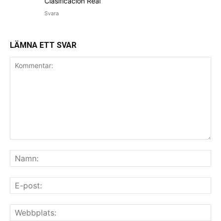
Clasificación Real
Svara
LÄMNA ETT SVAR
Kommentar:
Na
E-
pos
We