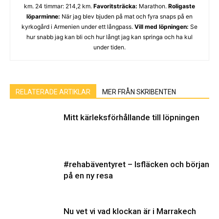
km. 24 timmar: 214,2 km.
Favoritsträcka:
Marathon.
Roligaste
löparminne:
När jag blev bjuden på mat och fyra snaps på en
kyrkogård i Armenien under ett långpass.
Vill med löpningen:
Se
hur snabb jag kan bli och hur långt jag kan springa och ha kul
under tiden.
RELATERADE ARTIKLAR
MER FRÅN SKRIBENTEN
Mitt kärleksförhållande till löpningen
#rehabäventyret – Isfläcken och början
på en ny resa
Nu vet vi vad klockan är i Marrakech