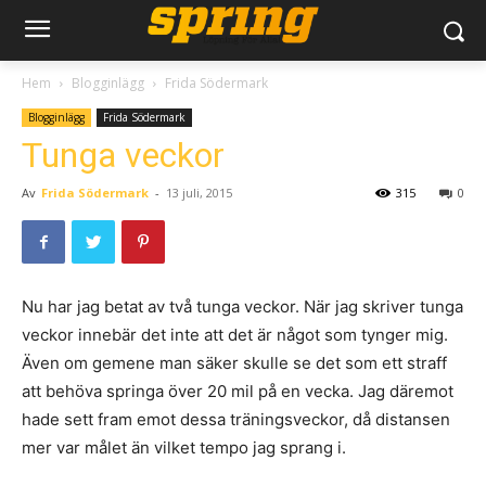
Hem
Blogginlägg
Frida Södermark
Blogginlägg
Frida Södermark
Tunga veckor
Av
Frida Södermark
-
13 juli, 2015
315
0
Nu har jag betat av två tunga veckor. När jag skriver tunga
veckor innebär det inte att det är något som tynger mig.
Även om gemene man säker skulle se det som ett straff
att behöva springa över 20 mil på en vecka. Jag däremot
hade sett fram emot dessa träningsveckor, då distansen
mer var målet än vilket tempo jag sprang i.