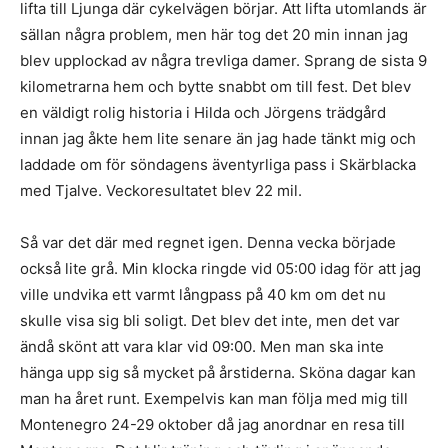
lifta till Ljunga där cykelvägen börjar. Att lifta utomlands är
sällan några problem, men här tog det 20 min innan jag
blev upplockad av några trevliga damer. Sprang de sista 9
kilometrarna hem och bytte snabbt om till fest. Det blev
en väldigt rolig historia i Hilda och Jörgens trädgård
innan jag åkte hem lite senare än jag hade tänkt mig och
laddade om för söndagens äventyrliga pass i Skärblacka
med Tjalve. Veckoresultatet blev 22 mil.
Så var det där med regnet igen. Denna vecka började
också lite grå. Min klocka ringde vid 05:00 idag för att jag
ville undvika ett varmt långpass på 40 km om det nu
skulle visa sig bli soligt. Det blev det inte, men det var
ändå skönt att vara klar vid 09:00. Men man ska inte
hänga upp sig så mycket på årstiderna. Sköna dagar kan
man ha året runt. Exempelvis kan man följa med mig till
Montenegro 24-29 oktober då jag anordnar en resa till