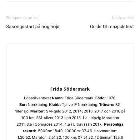
Föregående artikel
Nästa artikel
Säsongsstart på hög höjd
Guide till maxpulstest
Frida Södermark
Löparäventyret
Namn:
Frida Södermark.
Född:
1978.
Bor:
Norrköping.
Klubb:
Tjalve IF Norrköping.
Tränare:
BG
Nilensjö.
Meriter:
SM-guld 2012, 2014, 2016, 2017 och 2018 på
100 km, SM-silver 2013 och 2015. 1:a Leipzig Marathon
2011. 8:a i Comrades 2014. 4:a i Ultravasan 2017.
Personliga
rekord:
5000m: 18:40. 10000m: 37:46. Halvmaraton:
1.20:52. Maraton: 2.51,32. 100 km: 07:51:22. 12 timmar: 125,6