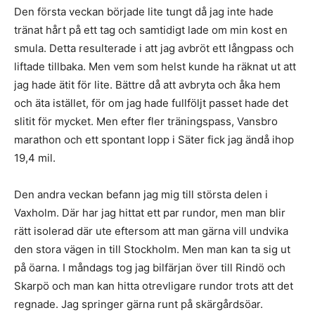
Den första veckan började lite tungt då jag inte hade
tränat hårt på ett tag och samtidigt lade om min kost en
smula. Detta resulterade i att jag avbröt ett långpass och
liftade tillbaka. Men vem som helst kunde ha räknat ut att
jag hade ätit för lite. Bättre då att avbryta och åka hem
och äta istället, för om jag hade fullföljt passet hade det
slitit för mycket. Men efter fler träningspass, Vansbro
marathon och ett spontant lopp i Säter fick jag ändå ihop
19,4 mil.
Den andra veckan befann jag mig till största delen i
Vaxholm. Där har jag hittat ett par rundor, men man blir
rätt isolerad där ute eftersom att man gärna vill undvika
den stora vägen in till Stockholm. Men man kan ta sig ut
på öarna. I måndags tog jag bilfärjan över till Rindö och
Skarpö och man kan hitta otrevligare rundor trots att det
regnade. Jag springer gärna runt på skärgårdsöar.