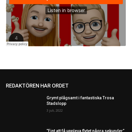
REDAKTÖREN HAR ORDET
Grymt plågsamt i fantastiska Trosa
Stadslopp
3 juli, 2022
”Fint att få uppleva flytet några sekunder”