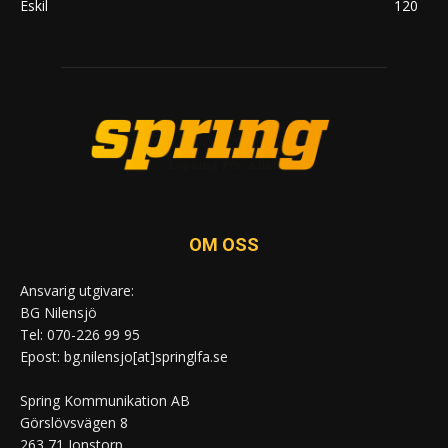
Eskil
120
OM OSS
Ansvarig utgivare:
BG Nilensjö
Tel: 070-226 99 95
Epost: bg.nilensjo[at]springlfa.se
Spring Kommunikation AB
Görslövsvägen 8
263 71 Jonstorp