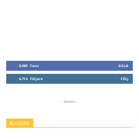
8,660
Fans
GILLA
6,714
Följare
FÖLJ
- Annons -
BLOGGAR