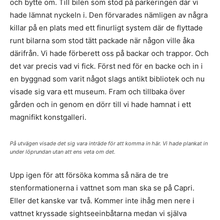
och bytte om. Till bilen som stod på parkeringen där vi
hade lämnat nyckeln i. Den förvarades nämligen av några
killar på en plats med ett finurligt system där de flyttade
runt bilarna som stod tätt packade när någon ville åka
därifrån. Vi hade förberett oss på backar och trappor. Och
det var precis vad vi fick. Först ned för en backe och in i
en byggnad som varit något slags antikt bibliotek och nu
visade sig vara ett museum. Fram och tillbaka över
gården och in genom en dörr till vi hade hamnat i ett
magnifikt konstgalleri.
På utvägen visade det sig vara inträde för att komma in här. Vi hade plankat in
under löprundan utan att ens veta om det.
Upp igen för att försöka komma så nära de tre
stenformationerna i vattnet som man ska se på Capri.
Eller det kanske var två. Kommer inte ihåg men nere i
vattnet kryssade sightseeinbåtarna medan vi själva