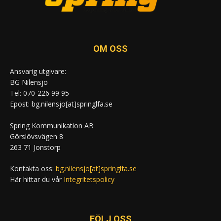
OM OSS
Ansvarig utgivare:
BG Nilensjö
Tel: 070-226 99 95
Epost: bg.nilensjo[at]springlfa.se
Spring Kommunikation AB
Görslövsvägen 8
263 71 Jonstorp
Kontakta oss:
bg.nilensjo[at]springlfa.se
Här hittar du vår
Integritetspolicy
FÖLJ OSS