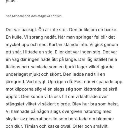
plats.
San Michele och den magiska sfinxen.
Det var backigt. Ön är inte stor. Den är liksom en backe.
En kulle. Vi sprang nedåt. När man springer fel blir det
mycket upp och ned. Kartan stämde inte. Vi gick genom
ett snår. Hittade en stig. Eller det var ingen stig. Det var
en väg där ingen hade åkt på länge. Där låg istället hela
Italiens barr samlade som en tjockt lager vilket gjorde
underlaget mjukt och skönt. Den ledde ned till en
järngrind. Vad drygt. Upp igen då. Fast när vi spanade upp
mot klipporna såg vi en slags stig som klättrade på skrå
uppför. Den kunde vi ta oss till om vi klättrade över
stängslet vilket vi såklart gjorde. Blev hur bra som helst.
Vi hamnade på någon slags övergiven naturstig med
skyltar av glaserat porslin som berättade om blommor
och djur. Timjan och kaskelotval. Örter och småvilt.