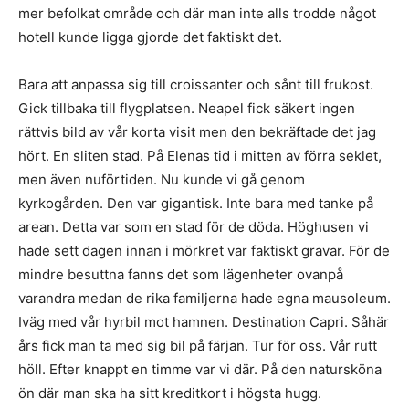
mer befolkat område och där man inte alls trodde något
hotell kunde ligga gjorde det faktiskt det.
Bara att anpassa sig till croissanter och sånt till frukost.
Gick tillbaka till flygplatsen. Neapel fick säkert ingen
rättvis bild av vår korta visit men den bekräftade det jag
hört. En sliten stad. På Elenas tid i mitten av förra seklet,
men även nuförtiden. Nu kunde vi gå genom
kyrkogården. Den var gigantisk. Inte bara med tanke på
arean. Detta var som en stad för de döda. Höghusen vi
hade sett dagen innan i mörkret var faktiskt gravar. För de
mindre besuttna fanns det som lägenheter ovanpå
varandra medan de rika familjerna hade egna mausoleum.
Iväg med vår hyrbil mot hamnen. Destination Capri. Såhär
års fick man ta med sig bil på färjan. Tur för oss. Vår rutt
höll. Efter knappt en timme var vi där. På den natursköna
ön där man ska ha sitt kreditkort i högsta hugg.