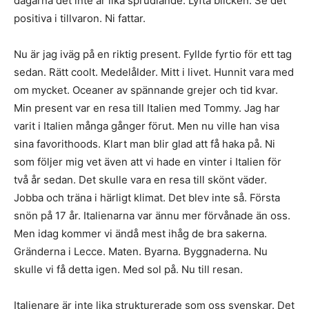
dagarna det inte är lika sprudlande. Lyfta blicken. Se det
positiva i tillvaron. Ni fattar.
Nu är jag iväg på en riktig present. Fyllde fyrtio för ett tag
sedan. Rätt coolt. Medelålder. Mitt i livet. Hunnit vara med
om mycket. Oceaner av spännande grejer och tid kvar.
Min present var en resa till Italien med Tommy. Jag har
varit i Italien många gånger förut. Men nu ville han visa
sina favorithoods. Klart man blir glad att få haka på. Ni
som följer mig vet även att vi hade en vinter i Italien för
två år sedan. Det skulle vara en resa till skönt väder.
Jobba och träna i härligt klimat. Det blev inte så. Första
snön på 17 år. Italienarna var ännu mer förvånade än oss.
Men idag kommer vi ändå mest ihåg de bra sakerna.
Gränderna i Lecce. Maten. Byarna. Byggnaderna. Nu
skulle vi få detta igen. Med sol på. Nu till resan.
Italienare är inte lika strukturerade som oss svenskar. Det