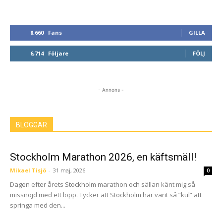
8,660
Fans
GILLA
6,714
Följare
FÖLJ
- Annons -
BLOGGAR
Stockholm Marathon 2026, en käftsmäll!
Mikael Tisjö
-
31 maj, 2026
0
Dagen efter årets Stockholm marathon och sällan känt mig så
missnöjd med ett lopp. Tycker att Stockholm har varit så ”kul” att
springa med den...