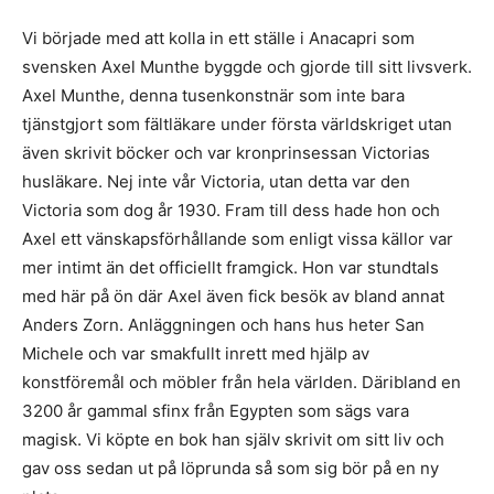
Vi började med att kolla in ett ställe i Anacapri som
svensken Axel Munthe byggde och gjorde till sitt livsverk.
Axel Munthe, denna tusenkonstnär som inte bara
tjänstgjort som fältläkare under första världskriget utan
även skrivit böcker och var kronprinsessan Victorias
husläkare. Nej inte vår Victoria, utan detta var den
Victoria som dog år 1930. Fram till dess hade hon och
Axel ett vänskapsförhållande som enligt vissa källor var
mer intimt än det officiellt framgick. Hon var stundtals
med här på ön där Axel även fick besök av bland annat
Anders Zorn. Anläggningen och hans hus heter San
Michele och var smakfullt inrett med hjälp av
konstföremål och möbler från hela världen. Däribland en
3200 år gammal sfinx från Egypten som sägs vara
magisk. Vi köpte en bok han själv skrivit om sitt liv och
gav oss sedan ut på löprunda så som sig bör på en ny