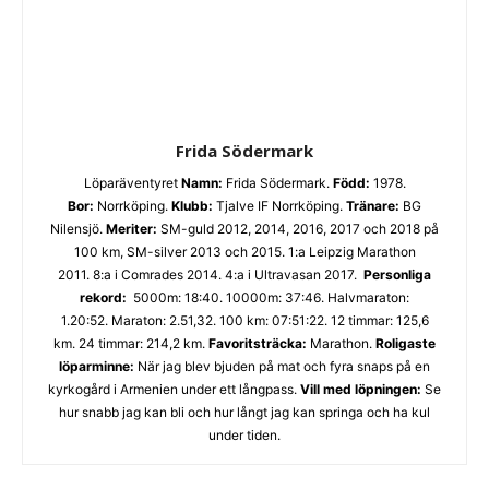
Frida Södermark
Löparäventyret
Namn:
Frida Södermark.
Född:
1978.
Bor:
Norrköping.
Klubb:
Tjalve IF Norrköping.
Tränare:
BG
Nilensjö.
Meriter:
SM-guld 2012, 2014, 2016, 2017 och 2018 på
100 km, SM-silver 2013 och 2015. 1:a Leipzig Marathon
2011. 8:a i Comrades 2014. 4:a i Ultravasan 2017.
Personliga
rekord:
5000m: 18:40. 10000m: 37:46. Halvmaraton:
1.20:52. Maraton: 2.51,32. 100 km: 07:51:22. 12 timmar: 125,6
km. 24 timmar: 214,2 km.
Favoritsträcka:
Marathon.
Roligaste
löparminne:
När jag blev bjuden på mat och fyra snaps på en
kyrkogård i Armenien under ett långpass.
Vill med löpningen:
Se
hur snabb jag kan bli och hur långt jag kan springa och ha kul
under tiden.