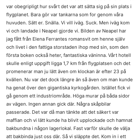
var obegripligt hur svårt det var att sätta sig på sin plats i
flygplanet. Bara gör var tankarna som for genom våra
huvuden. Sätt er. Snälla. Vi vill iväg. Suck. Men iväg kom
vi och landade i Neapel gjorde vi. Bilden av Neapel har
jag fått från Elena Ferrantes romansvit om henne själv
och livet i den fattiga storstaden ihop med sin, som den
första boken också heter, fantastiska väninna. Vårt hotell
skulle enligt uppgift ligga 1,7 km från flygplatsen och det
promenerar man ju lätt även om klockan är efter 23 på
kvällen. Nu var det dock längre än så även om man kunde
ha genat över den gigantiska kyrkogården. Istället fick vi
gå genom ett industriområde. Höga murar på båda sidor
av vägen. Ingen annan gick där. Några skåpbilar
passerade. Det var då man tänkte att det säkert var
maffian och vi lätt kunde ha blivit upplockade och hamnat
bakbundna i någon lagerlokal. Fast varför skulle de välja
att bakbinda just oss där. Så vi släppte det. Kom in i ett