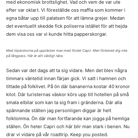
med ekonomisk brottslighet. Vad och vem de var ute
efter var oklart. Vi föreställde oss maffia som kommer i
egna båtar upp till palatsen för att lämna grejer. Medan
det eventuellt skedde fick poliserna istället för att hejda
dem visa oss var vi kunde hitta papperskorgar.
Med löparskorna på upptäcker man med fördel Capri. Men förbered dig inte
på långpass. Här är allt väldigt nära.
Sedan var det dags att ta sig vidare. Men det blev några
timmars väntetid innan färjan gick. Vi satt i hamnen och
tittade på folklivet. På ön där bananerna kostar 40 kronor
kilot. Där turisternas väskor körs upp till hotellen på små
smala elbilar som kan ta sig fram i gränderna. Där alla
spännande ställen jag personligen diggar är helt
folktomma. Ön där man fortfarande kan jogga på hemliga
ställen. Ön heter Capri och här blir man stark i benen. Nu
drar vi vidare på vår roadtrip. Keep you posted.