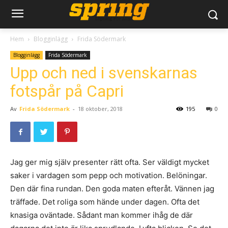
Hem
Blogginlägg
Frida Södermark
Blogginlägg
Frida Södermark
Upp och ned i svenskarnas
fotspår på Capri
Av
Frida Södermark
-
18 oktober, 2018
195
0
Jag ger mig själv presenter rätt ofta. Ser väldigt mycket
saker i vardagen som pepp och motivation. Belöningar.
Den där fina rundan. Den goda maten efteråt. Vännen jag
träffade. Det roliga som hände under dagen. Ofta det
knasiga oväntade. Sådant man kommer ihåg de där