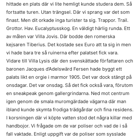
hittade en plats där vi lite hemligt kunde studera dem. Så
fortsatte turen. Utan trängsel. Där vi sprang var det som
finast. Men dit orkade inga turister ta sig. Trappor. Trail.
Grottor. Hav. Eucalyptusskog. En väldigt härlig runda. Ett
av målen var Villa Jovis. Där bodde den romerska
kejsaren Tiberius. Det kostade sex Euro att ta sig in men
vi hade bara tre så ruinerna efter palatset fick vara.
Vidare till Villa Lysis där den svenskättade författaren och
baronen Jacques d’Adelswärd Fersen hade byggt ett
palats likt en orgie i marmor 1905. Det var dock stängt på
onsdagar. Det var onsdag. Så det fick också vara, förutom
en sneakpeak genom gallergrindarna. Ned mot centrum
igen genom de smala muromgärdade vägarna där man
ibland kunde skymta frodiga trädgårdar och fina residens.
I korsningen där vi köpte vatten stod det några killar med
handbojor. Vi frågade om de var poliser och vad de i så
fall vaktade. Enligt uppgift var de poliser som sysslade