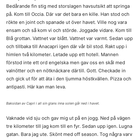
Bedårande fin stig med storslagen havsutsikt att springa
på. Kom till Occia. Där var det bara en kille. Han stod och
rökte en joint och spanade ut över havet. Ville nog vara
ensam och så kom vi och störde. Joggade vidare. Kom till
Blå grottan. Vattnet var blått. Vattnet var varmt. Sedan upp
och tillbaka till Anacapri igen där vår bil stod. Rakt upp i
himlen två kilometer. Letade upp ett hotell. Mannen
förstod inte ett ord engelska men gav oss en skål med
valnötter och en nötknäckare därtill. Gott. Checkade in
och gick ut för att äta i den ljumma höstkvällen. Pizza och
antipasti. Här kan man leva.
Baksidan av Capri i all sin glans inna solen går ned i havet.
Vaknade vid sju och gav mig ut på en jogg. Ned på vägen
tre kilometer till jag kom till en fyr. Sedan upp igen. Lugna
gatan. Bara jag ute. Skönt med off season. Tog några varv