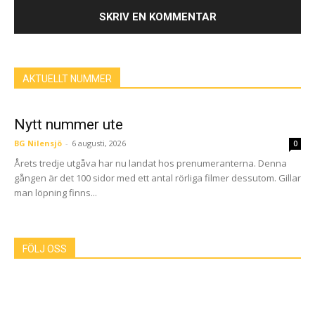
AKTUELLT NUMMER
Nytt nummer ute
BG Nilensjö
-
6 augusti, 2026
0
Årets tredje utgåva har nu landat hos prenumeranterna. Denna
gången är det 100 sidor med ett antal rörliga filmer dessutom. Gillar
man löpning finns...
FÖLJ OSS