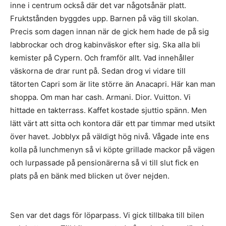
inne i centrum också där det var någotsånär platt.
Fruktstånden byggdes upp. Barnen på väg till skolan.
Precis som dagen innan när de gick hem hade de på sig
labbrockar och drog kabinväskor efter sig. Ska alla bli
kemister på Cypern. Och framför allt. Vad innehåller
väskorna de drar runt på. Sedan drog vi vidare till
tätorten Capri som är lite större än Anacapri. Här kan man
shoppa. Om man har cash. Armani. Dior. Vuitton. Vi
hittade en takterrass. Kaffet kostade sjuttio spänn. Men
lätt värt att sitta och kontora där ett par timmar med utsikt
över havet. Jobblyx på väldigt hög nivå. Vågade inte ens
kolla på lunchmenyn så vi köpte grillade mackor på vägen
och lurpassade på pensionärerna så vi till slut fick en
plats på en bänk med blicken ut över nejden.
Sen var det dags för löparpass. Vi gick tillbaka till bilen