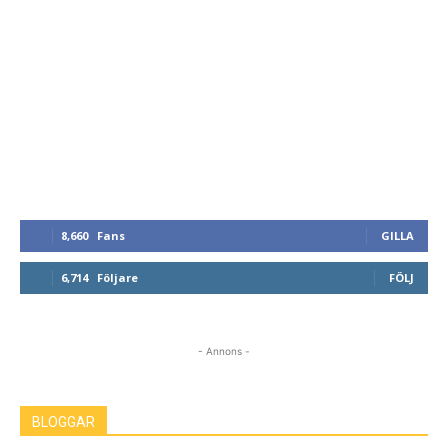
8,660
Fans
GILLA
6,714
Följare
FÖLJ
- Annons -
BLOGGAR