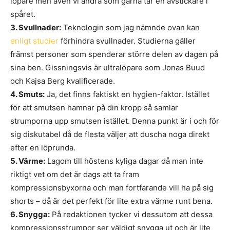
löpare men även vi andra som gärna tar en avstickare i
spåret.
3. Svullnader:
Teknologin som jag nämnde ovan kan
enligt studier
förhindra svullnader. Studierna gäller
främst personer som spenderar större delen av dagen på
sina ben. Gissningsvis är ultralöpare som Jonas Buud
och Kajsa Berg kvalificerade.
4. Smuts:
Ja, det finns faktiskt en hygien-faktor. Istället
för att smutsen hamnar på din kropp så samlar
strumporna upp smutsen istället. Denna punkt är i och för
sig diskutabel då de flesta väljer att duscha noga direkt
efter en löprunda.
5. Värme:
Lagom till höstens kyliga dagar då man inte
riktigt vet om det är dags att ta fram
kompressionsbyxorna och man fortfarande vill ha på sig
shorts – då är det perfekt för lite extra värme runt bena.
6. Snygga:
På redaktionen tycker vi dessutom att dessa
kompressionsstrumpor ser väldigt snygga ut och är lite