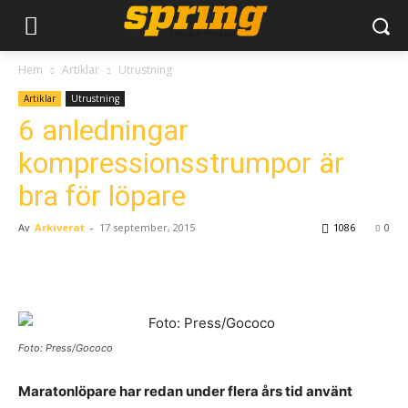
Hem
Artiklar
Utrustning
Artiklar
Utrustning
6 anledningar
kompressionsstrumpor är
bra för löpare
Av
Arkiverat
-
17 september, 2015
1086
0
Foto: Press/Gococo
Maratonlöpare har redan under flera års tid använt