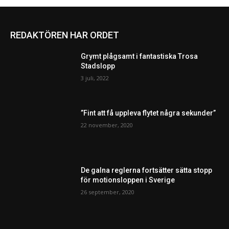
REDAKTÖREN HAR ORDET
Grymt plågsamt i fantastiska Trosa
Stadslopp
3 juli, 2022
”Fint att få uppleva flytet några sekunder”
22 november, 2020
De galna reglerna fortsätter sätta stopp
för motionsloppen i Sverige
26 september, 2020