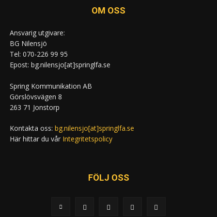
OM OSS
Ansvarig utgivare:
BG Nilensjö
Tel: 070-226 99 95
Epost: bg.nilensjo[at]springlfa.se
Spring Kommunikation AB
Görslövsvägen 8
263 71 Jonstorp
Kontakta oss:
bg.nilensjo[at]springlfa.se
Här hittar du vår
Integritetspolicy
FÖLJ OSS