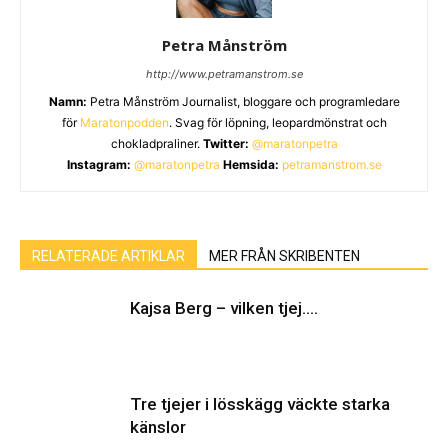
Petra Månström
http://www.petramanstrom.se
Namn:
Petra Månström Journalist, bloggare och programledare
för
Maratonpodden
. Svag för löpning, leopardmönstrat och
chokladpraliner.
Twitter:
@maratonpetra
Instagram:
@maratonpetra
Hemsida:
petramanstrom.se
RELATERADE ARTIKLAR
MER FRÅN SKRIBENTEN
Kajsa Berg – vilken tjej….
Tre tjejer i lösskägg väckte starka
känslor