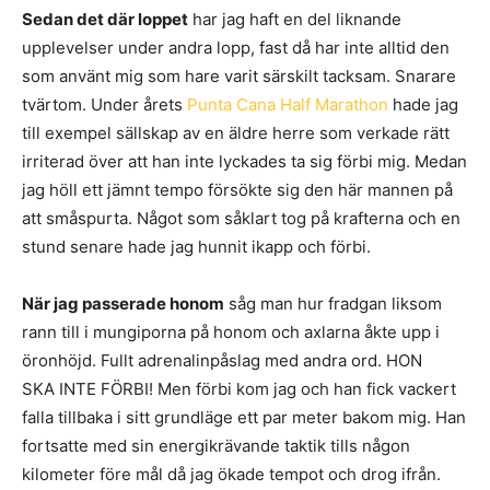
Sedan det där loppet
har jag haft en del liknande
upplevelser under andra lopp, fast då har inte alltid den
som använt mig som hare varit särskilt tacksam. Snarare
tvärtom. Under årets
Punta Cana Half Marathon
hade jag
till exempel sällskap av en äldre herre som verkade rätt
irriterad över att han inte lyckades ta sig förbi mig. Medan
jag höll ett jämnt tempo försökte sig den här mannen på
att småspurta. Något som såklart tog på krafterna och en
stund senare hade jag hunnit ikapp och förbi.
När jag passerade honom
såg man hur fradgan liksom
rann till i mungiporna på honom och axlarna åkte upp i
öronhöjd. Fullt adrenalinpåslag med andra ord. HON
SKA INTE FÖRBI! Men förbi kom jag och han fick vackert
falla tillbaka i sitt grundläge ett par meter bakom mig. Han
fortsatte med sin energikrävande taktik tills någon
kilometer före mål då jag ökade tempot och drog ifrån.