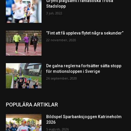
Grymt plågsamt i fantastiska Trosa
Stadslopp
3 juli, 2022
”Fint att få uppleva flytet några sekunder”
22 november, 2020
De galna reglerna fortsätter sätta stopp
för motionsloppen i Sverige
26 september, 2020
POPULÄRA ARTIKLAR
Bildspel Sparbanksjoggen Katrineholm
2026
5 augusti, 2026