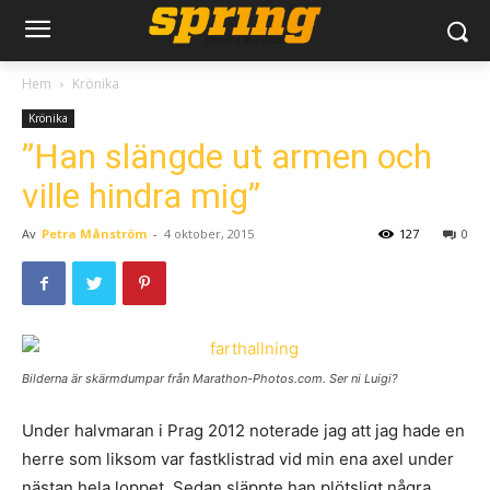
Hem
Krönika
Krönika
”Han slängde ut armen och
ville hindra mig”
Av
Petra Månström
-
4 oktober, 2015
127
0
Bilderna är skärmdumpar från Marathon-Photos.com. Ser ni Luigi?
Under halvmaran i Prag 2012 noterade jag att jag hade en
herre som liksom var fastklistrad vid min ena axel under
nästan hela loppet. Sedan släppte han plötsligt några