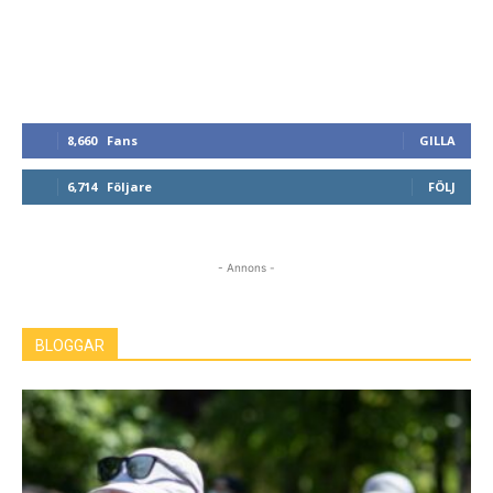
8,660
Fans
GILLA
6,714
Följare
FÖLJ
- Annons -
BLOGGAR