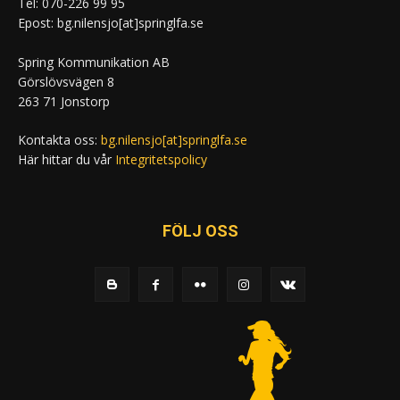
Tel: 070-226 99 95
Epost: bg.nilensjo[at]springlfa.se
Spring Kommunikation AB
Görslövsvägen 8
263 71 Jonstorp
Kontakta oss:
bg.nilensjo[at]springlfa.se
Här hittar du vår
Integritetspolicy
FÖLJ OSS