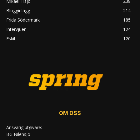
Mikael Tisjö
238
Blogginlägg
214
Frida Södermark
185
Intervjuer
124
Eskil
120
OM OSS
Ansvarig utgivare:
BG Nilensjö