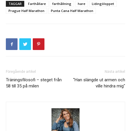
TAGGAR
Farthållare
farthållning
hare
Lidingöloppet
Prague Half Marathon
Punta Cana Half Marathon
Föregående artikel
Nästa artikel
Träningsfilosofi – steget från
"Han slängde ut armen och
58 till 35 på milen
ville hindra mig"