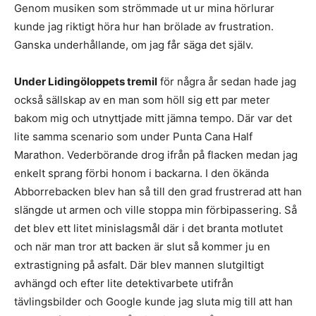
Genom musiken som strömmade ut ur mina hörlurar
kunde jag riktigt höra hur han brölade av frustration.
Ganska underhållande, om jag får säga det själv.
Under Lidingöloppets tremil
för några år sedan hade jag
också sällskap av en man som höll sig ett par meter
bakom mig och utnyttjade mitt jämna tempo. Där var det
lite samma scenario som under Punta Cana Half
Marathon. Vederbörande drog ifrån på flacken medan jag
enkelt sprang förbi honom i backarna. I den ökända
Abborrebacken blev han så till den grad frustrerad att han
slängde ut armen och ville stoppa min förbipassering. Så
det blev ett litet minislagsmål där i det branta motlutet
och när man tror att backen är slut så kommer ju en
extrastigning på asfalt. Där blev mannen slutgiltigt
avhängd och efter lite detektivarbete utifrån
tävlingsbilder och Google kunde jag sluta mig till att han